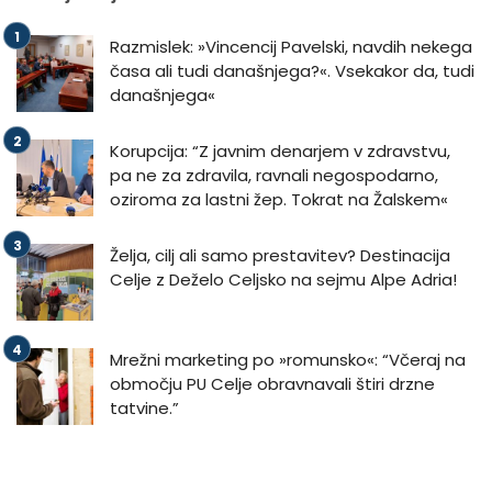
Razmislek: »Vincencij Pavelski, navdih nekega
časa ali tudi današnjega?«. Vsekakor da, tudi
današnjega«
Korupcija: “Z javnim denarjem v zdravstvu,
pa ne za zdravila, ravnali negospodarno,
oziroma za lastni žep. Tokrat na Žalskem«
Želja, cilj ali samo prestavitev? Destinacija
Celje z Deželo Celjsko na sejmu Alpe Adria!
Mrežni marketing po »romunsko«: “Včeraj na
območju PU Celje obravnavali štiri drzne
tatvine.”