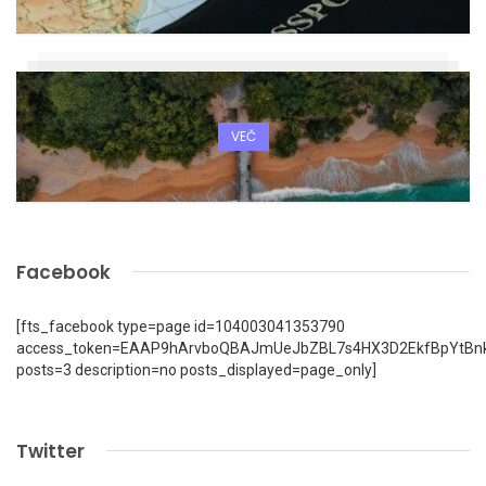
VEČ
Facebook
[fts_facebook type=page id=104003041353790
access_token=EAAP9hArvboQBAJmUeJbZBL7s4HX3D2EkfBpYtBn
posts=3 description=no posts_displayed=page_only]
Twitter