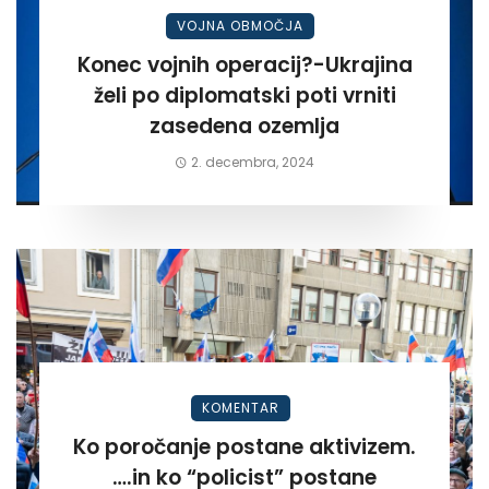
VOJNA OBMOČJA
Konec vojnih operacij?-Ukrajina
želi po diplomatski poti vrniti
zasedena ozemlja
2. decembra, 2024
KOMENTAR
Ko poročanje postane aktivizem.
….in ko “policist” postane