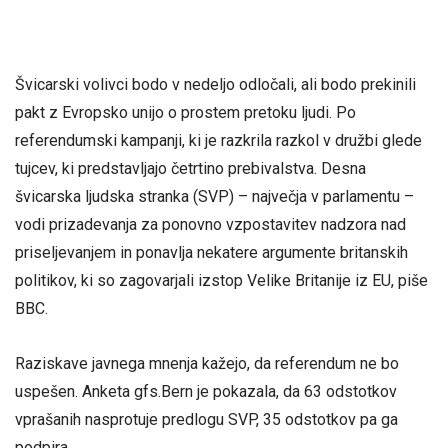
Švicarski volivci bodo v nedeljo odločali, ali bodo prekinili
pakt z Evropsko unijo o prostem pretoku ljudi. Po
referendumski kampanji, ki je razkrila razkol v družbi glede
tujcev, ki predstavljajo četrtino prebivalstva. Desna
švicarska ljudska stranka (SVP) – največja v parlamentu –
vodi prizadevanja za ponovno vzpostavitev nadzora nad
priseljevanjem in ponavlja nekatere argumente britanskih
politikov, ki so zagovarjali izstop Velike Britanije iz EU, piše
BBC.
Raziskave javnega mnenja kažejo, da referendum ne bo
uspešen. Anketa gfs.Bern je pokazala, da 63 odstotkov
vprašanih nasprotuje predlogu SVP, 35 odstotkov pa ga
podpira.