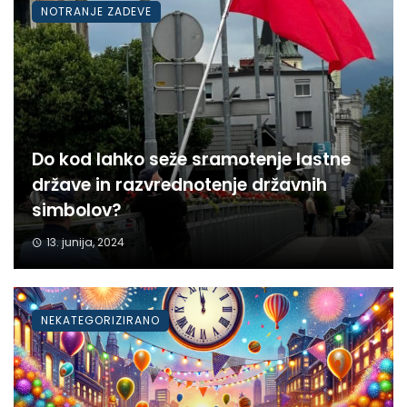
NOTRANJE ZADEVE
Do kod lahko seže sramotenje lastne
države in razvrednotenje državnih
simbolov?
13. junija, 2024
NEKATEGORIZIRANO