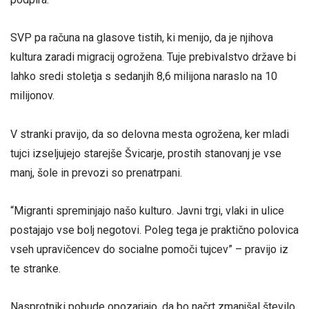
SVP pa računa na glasove tistih, ki menijo, da je njihova
kultura zaradi migracij ogrožena. Tuje prebivalstvo države bi
lahko sredi stoletja s sedanjih 8,6 milijona naraslo na 10
milijonov.
V stranki pravijo, da so delovna mesta ogrožena, ker mladi
tujci izseljujejo starejše Švicarje, prostih stanovanj je vse
manj, šole in prevozi so prenatrpani.
“Migranti spreminjajo našo kulturo. Javni trgi, vlaki in ulice
postajajo vse bolj negotovi. Poleg tega je praktično polovica
vseh upravičencev do socialne pomoči tujcev” – pravijo iz
te stranke.
Nasprotniki pobude opozarjajo, da bo načrt zmanjšal število