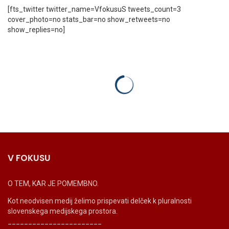
[fts_twitter twitter_name=VfokusuS tweets_count=3
cover_photo=no stats_bar=no show_retweets=no
show_replies=no]
V FOKUSU
O TEM, KAR JE POMEMBNO.
Kot neodvisen medij želimo prispevati delček k pluralnosti
slovenskega medijskega prostora.
_______________________