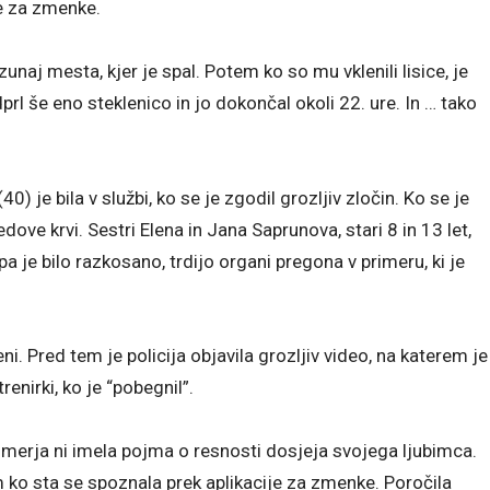
e za zmenke.
aj mesta, kjer je spal. Potem ko so mu vklenili lisice, je
dprl še eno steklenico in jo dokončal okoli 22. ure. In … tako
 je bila v službi, ko se je zgodil grozljiv zločin. Ko se je
ledove krvi. Sestri Elena in Jana Saprunova, stari 8 in 13 let,
 pa je bilo razkosano, trdijo organi pregona v primeru, ki je
eni. Pred tem je policija objavila grozljiv video, na katerem je
enirki, ko je “pobegnil”.
zmerja ni imela pojma o resnosti dosjeja svojega ljubimca.
 ko sta se spoznala prek aplikacije za zmenke. Poročila