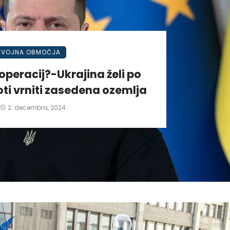
VOJNA OBMOČJA
operacij?-Ukrajina želi po
ti vrniti zasedena ozemlja
2. decembra, 2024