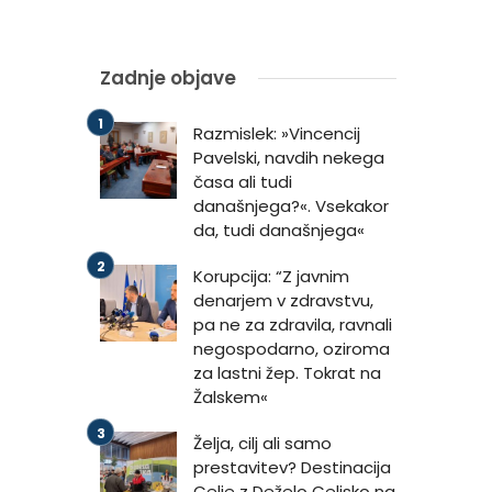
Zadnje objave
Razmislek: »Vincencij
Pavelski, navdih nekega
časa ali tudi
današnjega?«. Vsekakor
da, tudi današnjega«
Korupcija: “Z javnim
denarjem v zdravstvu,
pa ne za zdravila, ravnali
negospodarno, oziroma
za lastni žep. Tokrat na
Žalskem«
Želja, cilj ali samo
prestavitev? Destinacija
Celje z Deželo Celjsko na