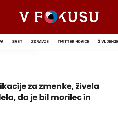
PA
SVET
ZDRAVJE
TWITTER NOVICE
ŽIVLJENJ
li
ikacije za zmenke, živela
la, da je bil morilec in