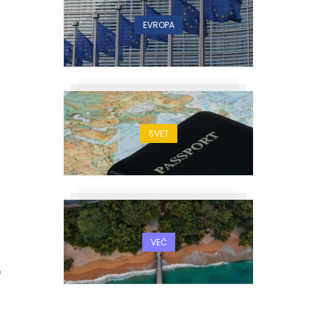
EVROPA
SVET
VEČ
9