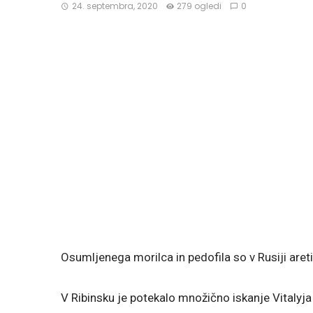
24. septembra, 2020
279 ogledi
0
Osumljenega morilca in pedofila so v Rusiji aretiral
V Ribinsku je potekalo množično iskanje Vitaly