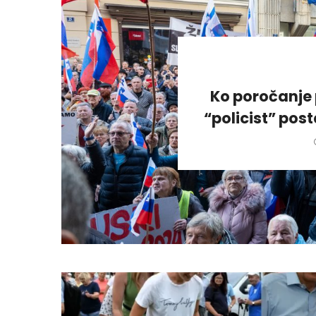
Ko poročanje 
“policist” pos