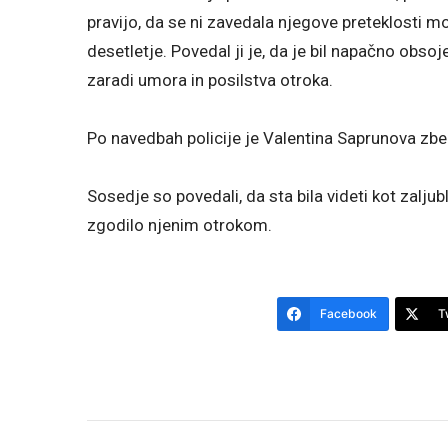
pravijo, da se ni zavedala njegove preteklosti mo
desetletje. Povedal ji je, da je bil napačno obsoje
zaradi umora in posilstva otroka.
Po navedbah policije je Valentina Saprunova zbeg
Sosedje so povedali, da sta bila videti kot zaljubl
zgodilo njenim otrokom.
Facebook
T