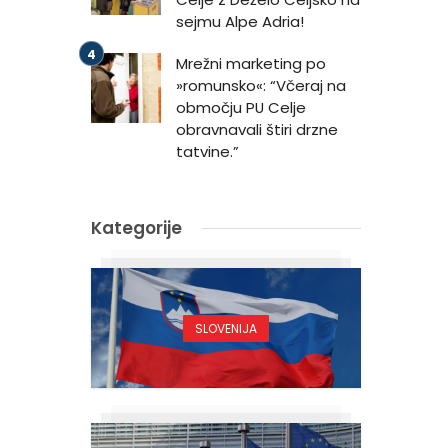
sejmu Alpe Adria!
Mrežni marketing po
»romunsko«: “Včeraj na
območju PU Celje
obravnavali štiri drzne
tatvine.”
Kategorije
SLOVENIJA