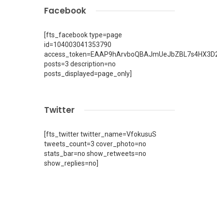
Facebook
[fts_facebook type=page
id=104003041353790
access_token=EAAP9hArvboQBAJmUeJbZBL7s4HX3D2
posts=3 description=no
posts_displayed=page_only]
Twitter
[fts_twitter twitter_name=VfokusuS
tweets_count=3 cover_photo=no
stats_bar=no show_retweets=no
show_replies=no]