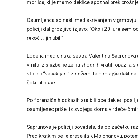
morilca, ki je mamo deklice spoznal prek prošnj
Osumljenca so našli med skrivanjem v grmovju zun
policiji dal grozljivo izjavo: “Okoli 20. ure sem o
rekoč … jih ubil.”
Ločena medicinska sestra Valentina Saprunova (40)
vrnila iz službe, je že na vhodnih vratih opazila s
sta bili “sesekljani” z nožem, telo mlajše deklice
šokiral Ruse.
Po forenzičnih dokazih sta bili obe dekleti posilj
osumljenec prišel iz svojega doma v rdeče-črni tr
Saprunova je policiji povedala, da ob začetku ra
Pred kratkim se je preselila k Molchanovu, potem