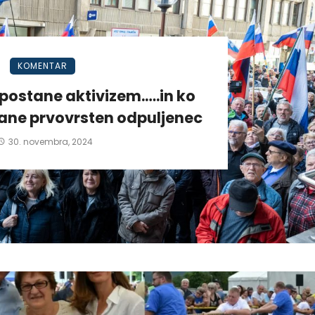
KOMENTAR
postane aktivizem.….in ko
tane prvovrsten odpuljenec
30. novembra, 2024