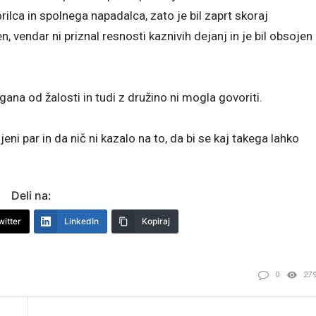
rilca in spolnega napadalca, zato je bil zaprt skoraj
n, vendar ni priznal resnosti kaznivih dejanj in je bil obsojen
ana od žalosti in tudi z družino ni mogla govoriti.
jeni par in da nič ni kazalo na to, da bi se kaj takega lahko
Deli na:
witter
LinkedIn
Kopiraj
0
27