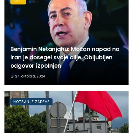
SVET
Benjamin Netanjahu: Močan napad na
Iran je dosegel svoje cilje. Obljubljen
odgovor izpolnjen
27. oktobra, 2024
NOTRANJE ZADEVE