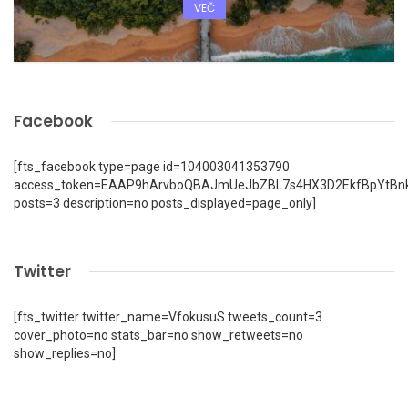
VEČ
Facebook
[fts_facebook type=page id=104003041353790
access_token=EAAP9hArvboQBAJmUeJbZBL7s4HX3D2EkfBpYtBn
posts=3 description=no posts_displayed=page_only]
Twitter
[fts_twitter twitter_name=VfokusuS tweets_count=3
cover_photo=no stats_bar=no show_retweets=no
show_replies=no]