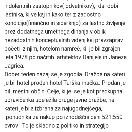
indolentnih zastopnikov( odvetnikov), da dobi
lastnika, ki ve kaj in kako ter z zadostno
kondicijo(finančno in siceršnjo) za lastno življenje
brez dodatnega umetnega dihanja v obliki
nezadostnih konceptualnih videnj kaj pravzaprav
početi z njim, hotelom namreč, ki je bil zgrajen
leta 1978 po načrtih arhitektov Danijela in Janeza
Jagriča.
Dober teden nazaj se je zgodila. Dražba na kateri
je bil hotel prodan hotel Turška mačka.. Prodan je
bil mestni občini Celje, ki je se je kot predkupna
upravičenka udeležila druge javne dražbe, na
kateri je bila izbrana za najugodnejšega,
ponudnika za nakup po izhodiščni ceni 521.550
evrov . To je skladno z politiko in strategijo