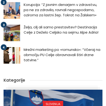
Korupcija: “Z javnim denarjem v zdravstvu,
pa ne za zdravila, ravnali negospodarno,
oziroma za lastni žep. Tokrat na Žalskem«
Želja, cilj ali samo prestavitev? Destinacija
Celje z Deželo Celjsko na sejmu Alpe Adria!
Mrežni marketing po »romunsko«: “Včeraj na
območju PU Celje obravnavali štiri drzne
tatvine.”
Kategorije
SLOVENIJA