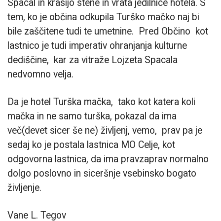
Spacal in krasijo stene in vrata jedilnice hotela. S
tem, ko je občina odkupila Turško mačko naj bi
bile zaščitene tudi te umetnine. Pred Občino kot
lastnico je tudi imperativ ohranjanja kulturne
dediščine, kar za vitraže Lojzeta Spacala
nedvomno velja.
Da je hotel Turška mačka, tako kot katera koli
mačka in ne samo turška, pokazal da ima
več(devet sicer še ne) življenj, vemo, prav pa je
sedaj ko je postala lastnica MO Celje, kot
odgovorna lastnica, da ima pravzaprav normalno
dolgo poslovno in siceršnje vsebinsko bogato
življenje.
Vane L. Tegov