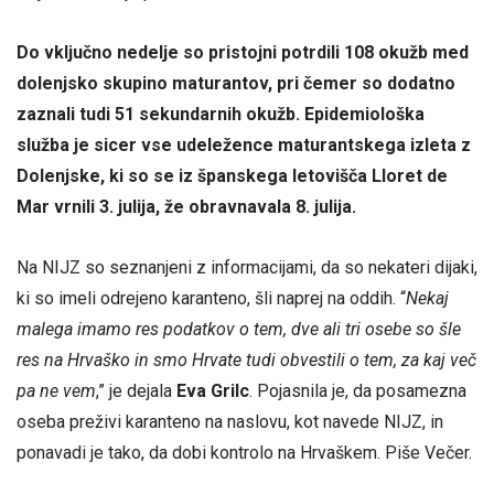
Do vključno nedelje so pristojni potrdili 108 okužb med
dolenjsko skupino maturantov, pri čemer so dodatno
zaznali tudi 51 sekundarnih okužb. Epidemiološka
služba je sicer vse udeležence maturantskega izleta z
Dolenjske, ki so se iz španskega letovišča Lloret de
Mar vrnili 3. julija, že obravnavala 8. julija.
Na NIJZ so seznanjeni z informacijami, da so nekateri dijaki,
ki so imeli odrejeno karanteno, šli naprej na oddih. “
Nekaj
malega imamo res podatkov o tem, dve ali tri osebe so šle
res na Hrvaško in smo Hrvate tudi obvestili o tem, za kaj več
pa ne vem
,” je dejala
Eva Grilc
. Pojasnila je, da posamezna
oseba preživi karanteno na naslovu, kot navede NIJZ, in
ponavadi je tako, da dobi kontrolo na Hrvaškem. Piše Večer.