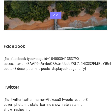
VEČ
Facebook
[fts_facebook type=page id=104003041353790
access_token=EAAP9hArvboQBAJmUeJbZBL7s4HX3D2EkfBpYtBn
posts=3 description=no posts_displayed=page_only]
Twitter
[fts_twitter twitter_name=VfokusuS tweets_count=3
cover_photo=no stats_bar=no show_retweets=no
show_replies=no]