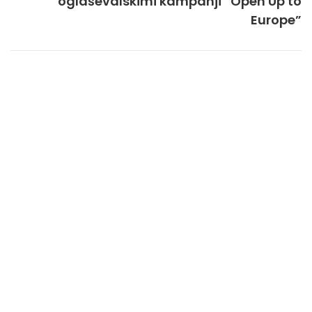
oglaševalskimi kampanji “Open Up to
Europe”