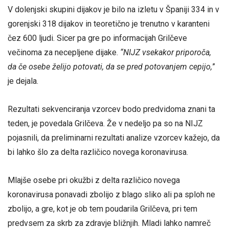
V dolenjski skupini dijakov je bilo na izletu v Španiji 334 in v
gorenjski 318 dijakov in teoretično je trenutno v karanteni
čez 600 ljudi. Sicer pa gre po informacijah Grilčeve
večinoma za necepljene dijake.
“NIJZ vsekakor priporoča,
da če osebe želijo potovati, da se pred potovanjem cepijo,
”
je dejala.
Rezultati sekvenciranja vzorcev bodo predvidoma znani ta
teden, je povedala Grilčeva. Že v nedeljo pa so na NIJZ
pojasnili, da preliminarni rezultati analize vzorcev kažejo, da
bi lahko šlo za delta različico novega koronavirusa.
Mlajše osebe pri okužbi z delta različico novega
koronavirusa ponavadi zbolijo z blago sliko ali pa sploh ne
zbolijo, a gre, kot je ob tem poudarila Grilčeva, pri tem
predvsem za skrb za zdravje bližnjih. Mladi lahko namreč