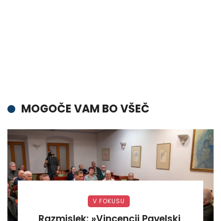
MOGOČE VAM BO VŠEČ
V FOKUSU
Razmislek: »Vincencij Pavelski,