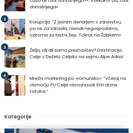
časa ali tudi današnjega?«. Vsekakor da, tudi
današnjega«
Korupcija: “Z javnim denarjem v zdravstvu,
pa ne za zdravila, ravnali negospodarno,
oziroma za lastni žep. Tokrat na Žalskem«
Želja, cilj ali samo prestavitev? Destinacija
Celje z Deželo Celjsko na sejmu Alpe Adria!
Mrežni marketing po »romunsko«: “Včeraj na
območju PU Celje obravnavali štiri drzne
tatvine.”
Kategorije