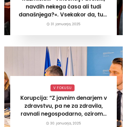
navdih nekega časa ali tudi
današnjega?«. Vsekakor da, tudi
današnjega«
31. januarja, 2025
V FOKUSU
Korupcija: “Z javnim denarjem v
zdravstvu, pa ne za zdravila,
ravnali negospodarno, oziroma
za lastni žep. Tokrat na Žalskem«
30. januarja, 2025