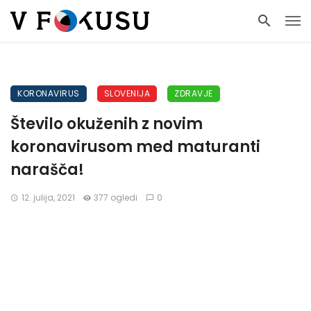
KORONAVIRUS
SLOVENIJA
ZDRAVJE
Število okuženih z novim
koronavirusom med maturanti
narašča!
12. julija, 2021
377 ogledi
0