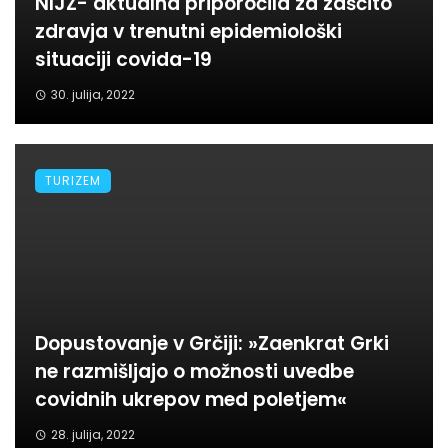
NIJZ- aktualna priporočila za zaščito
zdravja v trenutni epidemiološki
situaciji covida-19
30. julija, 2022
TURIZEM
Dopustovanje v Grčiji: »Zaenkrat Grki
ne razmišljajo o možnosti uvedbe
covidnih ukrepov med poletjem«
28. julija, 2022