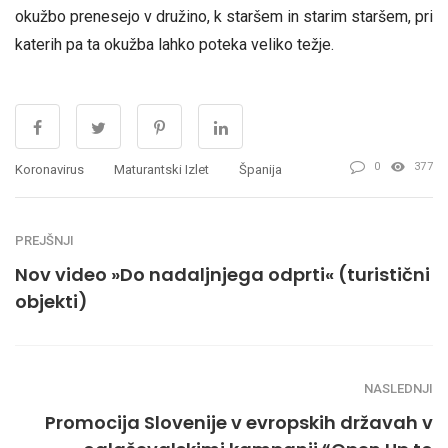
okužbo prenesejo v družino, k staršem in starim staršem, pri
katerih pa ta okužba lahko poteka veliko težje.
0
377
Koronavirus
Maturantski Izlet
Španija
PREJŠNJI
Nov video »Do nadaljnjega odprti« (turistični
objekti)
NASLEDNJI
Promocija Slovenije v evropskih državah v