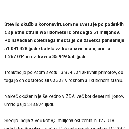
Število okužb s koronavirusom na svetu je po podatkih
s spletne strani Worldometers preseglo 51 milijonov.
Po navedbah spletnega mesta je od začetka pandemije
51.091.328 ljudi zbolelo za koronavirusom, umrlo
1.267.044 in ozdravilo 35.949.550 ljudi.
Trenutno je po vsem svetu 13.874.734 aktivnih primerov, od
tega je en odstotek ali 93.333 v resnem ali kritičnem stanju.
Največ okuženih je še vedno v ZDA, več kot deset milijonov,
umrlo pa je 243.874 ljudi.
Sledijo Indija z več kot 8,5 milijona okuženih in 127.018
mrtvih ter Brazilija z več kot 5,6 milijona okuženih in 162.397