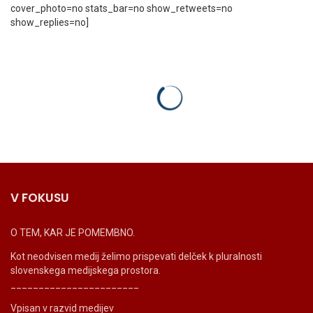
cover_photo=no stats_bar=no show_retweets=no
show_replies=no]
V FOKUSU
O TEM, KAR JE POMEMBNO.
Kot neodvisen medij želimo prispevati delček k pluralnosti
slovenskega medijskega prostora.
_______________________
Vpisan v razvid medijev