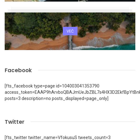
VEČ
Facebook
[fts_facebook type=page id=104003041353790
access_token=EAAP9hArvboQBAJmUeJbZBL7s4HX3D2EkfBpYtBn
posts=3 description=no posts_displayed=page_only]
Twitter
[fts_twitter twitter_name=VfokusuS tweets_count=3