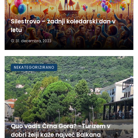
Silestrovo – zadnji koledarski dan v
letu
31. decembra, 2023
NEKATEGORIZIRANO
Quo vadis Črna Gora? -Turizem v
dobri želji kaže največ Balkana