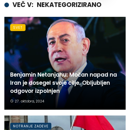
VEČ V:
NEKATEGORIZIRANO
SVET
Benjamin Netanjahu: Močan napad na
Iran je dosegel svoje cilje. Obljubljen
odgovor izpolnjen
27. oktobra, 2024
NOTRANJE ZADEVE