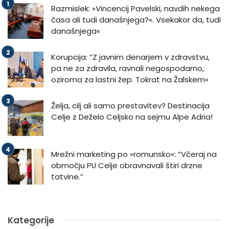
Razmislek: »Vincencij Pavelski, navdih nekega
časa ali tudi današnjega?«. Vsekakor da, tudi
današnjega«
Korupcija: “Z javnim denarjem v zdravstvu,
pa ne za zdravila, ravnali negospodarno,
oziroma za lastni žep. Tokrat na Žalskem«
Želja, cilj ali samo prestavitev? Destinacija
Celje z Deželo Celjsko na sejmu Alpe Adria!
Mrežni marketing po »romunsko«: “Včeraj na
območju PU Celje obravnavali štiri drzne
tatvine.”
Kategorije