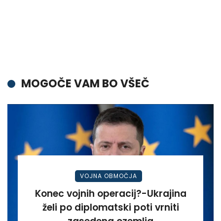
MOGOČE VAM BO VŠEČ
VOJNA OBMOČJA
Konec vojnih operacij?-Ukrajina
želi po diplomatski poti vrniti