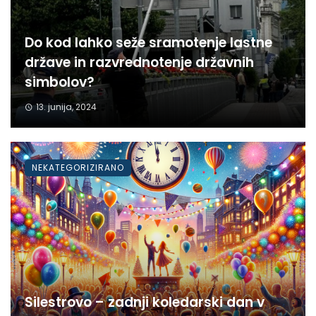
Do kod lahko seže sramotenje lastne
države in razvrednotenje državnih
simbolov?
13. junija, 2024
NEKATEGORIZIRANO
Silestrovo – zadnji koledarski dan v