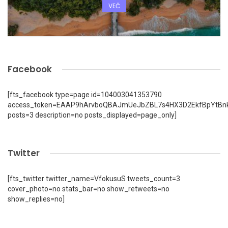
VEČ
Facebook
[fts_facebook type=page id=104003041353790
access_token=EAAP9hArvboQBAJmUeJbZBL7s4HX3D2EkfBpYtBn
posts=3 description=no posts_displayed=page_only]
Twitter
[fts_twitter twitter_name=VfokusuS tweets_count=3
cover_photo=no stats_bar=no show_retweets=no
show_replies=no]