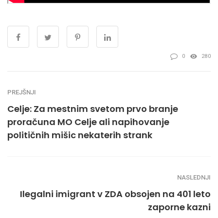
0
280
PREJŠNJI
Celje: Za mestnim svetom prvo branje
proračuna MO Celje ali napihovanje
političnih mišic nekaterih strank
NASLEDNJI
Ilegalni imigrant v ZDA obsojen na 401 leto
zaporne kazni