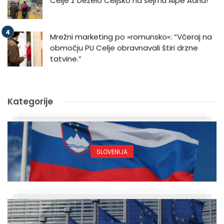
Celje z Deželo Celjsko na sejmu Alpe Adria!
Mrežni marketing po »romunsko«: “Včeraj na
območju PU Celje obravnavali štiri drzne
tatvine.”
Kategorije
SLOVENIJA