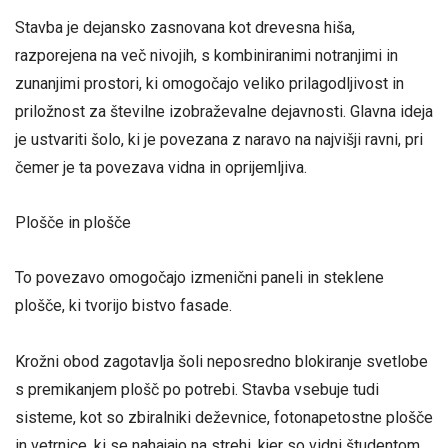
Stavba je dejansko zasnovana kot drevesna hiša,
razporejena na več nivojih, s kombiniranimi notranjimi in
zunanjimi prostori, ki omogočajo veliko prilagodljivost in
priložnost za številne izobraževalne dejavnosti. Glavna ideja
je ustvariti šolo, ki je povezana z naravo na najvišji ravni, pri
čemer je ta povezava vidna in oprijemljiva.
Plošče in plošče
To povezavo omogočajo izmenični paneli in steklene
plošče, ki tvorijo bistvo fasade.
Krožni obod zagotavlja šoli neposredno blokiranje svetlobe
s premikanjem plošč po potrebi. Stavba vsebuje tudi
sisteme, kot so zbiralniki deževnice, fotonapetostne plošče
in vetrnice, ki se nahajajo na strehi, kjer so vidni študentom,