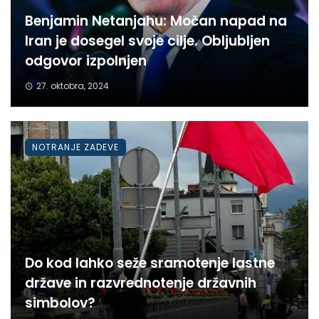
Benjamin Netanjahu: Močan napad na
Iran je dosegel svoje cilje. Obljubljen
odgovor izpolnjen
27. oktobra, 2024
NOTRANJE ZADEVE
Do kod lahko seže sramotenje lastne
države in razvrednotenje državnih
simbolov?