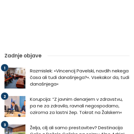
Zadnje objave
Razmislek: »Vincencij Pavelski, navdih nekega
časa ali tudi današnjega?«. Vsekakor da, tudi
današnjega«
Korupcija: “Z javnim denarjem v zdravstvu,
pa ne za zdravila, ravnali negospodarno,
oziroma za lastni žep. Tokrat na Žalskem«
Želja, cilj ali samo prestavitev? Destinacija