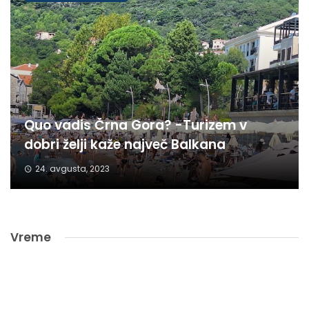
Quo vadis Črna Gora? -Turizem v
dobri želji kaže največ Balkana
24. avgusta, 2023
Vreme