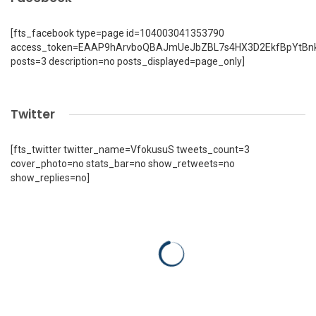
[fts_facebook type=page id=104003041353790
access_token=EAAP9hArvboQBAJmUeJbZBL7s4HX3D2EkfBpYtBn
posts=3 description=no posts_displayed=page_only]
Twitter
[fts_twitter twitter_name=VfokusuS tweets_count=3
cover_photo=no stats_bar=no show_retweets=no
show_replies=no]