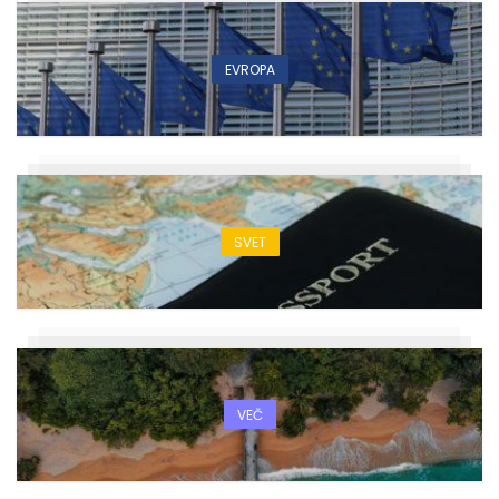
EVROPA
SVET
VEČ