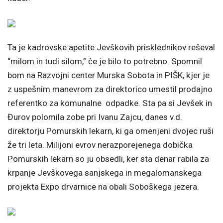
Ta je kadrovske apetite Jevškovih prisklednikov reševal
“milom in tudi silom,” če je bilo to potrebno. Spomnil
bom na Razvojni center Murska Sobota in PIŠK, kjer je
z uspešnim manevrom za direktorico umestil prodajno
referentko za komunalne odpadke. Sta pa si Jevšek in
Đurov polomila zobe pri Ivanu Zajcu, danes v.d.
direktorju Pomurskih lekarn, ki ga omenjeni dvojec ruši
že tri leta. Milijoni evrov nerazporejenega dobička
Pomurskih lekarn so ju obsedli, ker sta denar rabila za
krpanje Jevškovega sanjskega in megalomanskega
projekta Expo drvarnice na obali Soboškega jezera.