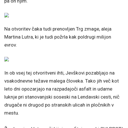
pa on njim.
Na otvoritev čaka tudi prenovljen Trg zmage, aleja
Martina Lutra, ki je tudi požrla kak poldrugi milijon
evrov.
In ob vsej tej otvoritveni ihti, Jevškovi pozabljajo na
vsakodnevne težave malega človeka. Tako jih več kot
leto dni opozarjajo na razpadajoči asfalt in udarne
luknje pri stanovanjski soseski na Lendavski cesti, nič
drugače ni drugod po stranskih ulicah in pločnikih v
mestu.