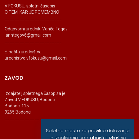
V FOKUSU, spletni časopis
O TEM, KAR JE POMEMBNO
_______________________
Odgovorni urednik: Vančo Tegov
ianntegov6@gmail.com
_______________________
E-pošta uredništva:
urednistvo.vfokusu@gmail.com
ZAVOD
Izdajatelj spletnega časopisa je
Zavod V FOKUSU, Bodonci
Bodonci 115
9265 Bodonci
_______________________
Spletno mesto za pravilno delovanje
in izboljšanje uporabniške izkušnje