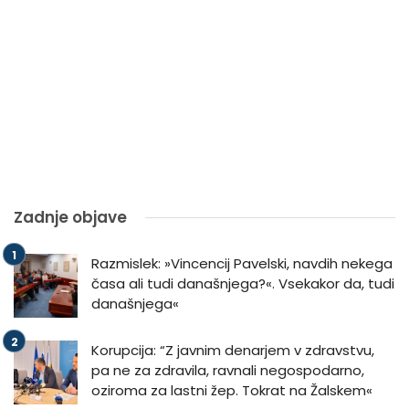
Zadnje objave
Razmislek: »Vincencij Pavelski, navdih nekega
časa ali tudi današnjega?«. Vsekakor da, tudi
današnjega«
Korupcija: “Z javnim denarjem v zdravstvu,
pa ne za zdravila, ravnali negospodarno,
oziroma za lastni žep. Tokrat na Žalskem«