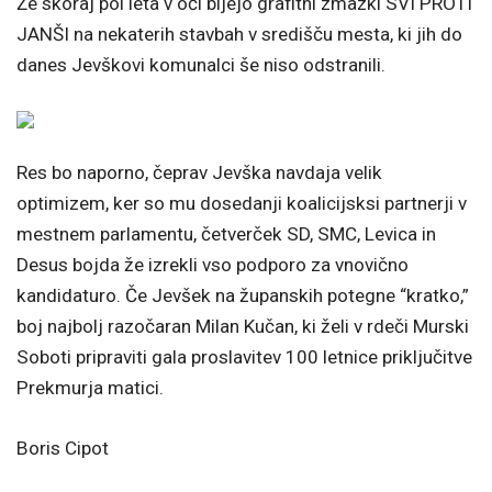
Že skoraj pol leta v oči bijejo grafitni zmazki SVI PROTI
JANŠI na nekaterih stavbah v središču mesta, ki jih do
danes Jevškovi komunalci še niso odstranili.
Res bo naporno, čeprav Jevška navdaja velik
optimizem, ker so mu dosedanji koalicijsksi partnerji v
mestnem parlamentu, četverček SD, SMC, Levica in
Desus bojda že izrekli vso podporo za vnovično
kandidaturo. Če Jevšek na županskih potegne “kratko,”
boj najbolj razočaran Milan Kučan, ki želi v rdeči Murski
Soboti pripraviti gala proslavitev 100 letnice priključitve
Prekmurja matici.
Boris Cipot