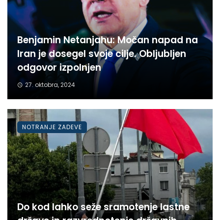
Benjamin Netanjahu: Močan napad na
Iran je dosegel svoje cilje. Obljubljen
odgovor izpolnjen
27. oktobra, 2024
NOTRANJE ZADEVE
Do kod lahko seže sramotenje lastne