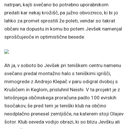
natrpan, kajti svečano bo potrebno uporabnikom
predati kar nekaj krožišč, pa južno obvoznico, ki bi jo
lahko za promet sprostili že poleti, vendar so takrat
občani na dopustu in komu bo potem Jevšek namenjal
sproščujeoče in optimistične besede.
Ah ja, v soboto bo Jevšek pri teniškem centru namenu
svečano predal montažno halo s teniškimi igrišči,
mimogrede z Andrejo Klepač v paru odigral dvoboj s
Krušičem in Keglom, prisluhnil Neishi. V ta projekt je z
letošnjega občinskega proračuna padlo 100 evrskih
tisočakov, še pred tem je teniški klub na občino
neodplačno prenesel zemljišče, na katerem stoji Olajev
šotor. Klub seveda vodijo obrazi, ki so blizu Jevšku ali