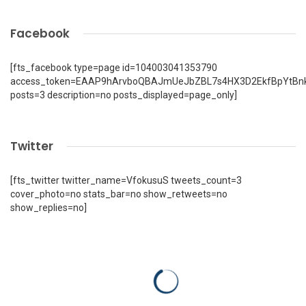
Facebook
[fts_facebook type=page id=104003041353790
access_token=EAAP9hArvboQBAJmUeJbZBL7s4HX3D2EkfBpYtBn
posts=3 description=no posts_displayed=page_only]
Twitter
[fts_twitter twitter_name=VfokusuS tweets_count=3
cover_photo=no stats_bar=no show_retweets=no
show_replies=no]