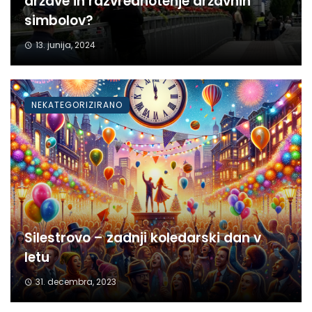
države in razvrednotenje državnih
simbolov?
13. junija, 2024
NEKATEGORIZIRANO
Silestrovo – zadnji koledarski dan v
letu
31. decembra, 2023