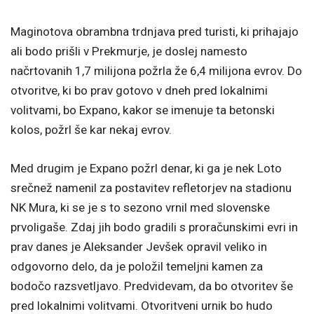
Maginotova obrambna trdnjava pred turisti, ki prihajajo
ali bodo
prišli v Prekmurje, je doslej namesto
načrtovanih 1,7 milijona požrla že 6,4 milijona evrov. Do
otvoritve, ki bo prav gotovo v dneh pred lokalnimi
volitvami, bo Expano, kakor se imenuje ta betonski
kolos, požrl še kar nekaj evrov.
Med drugim je Expano požrl denar, ki ga je nek Loto
srečnež namenil za postavitev refletorjev na stadionu
NK Mura, ki se je s to sezono vrnil med slovenske
prvoligaše. Zdaj jih bodo gradili s proračunskimi evri in
prav danes je Aleksander Jevšek opravil veliko in
odgovorno delo, da je položil temeljni kamen za
bodočo razsvetljavo. Predvidevam, da bo otvoritev še
pred lokalnimi volitvami. Otvoritveni urnik bo hudo