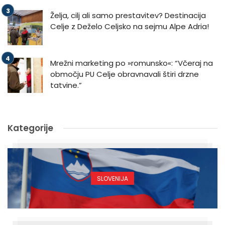
Želja, cilj ali samo prestavitev? Destinacija
Celje z Deželo Celjsko na sejmu Alpe Adria!
Mrežni marketing po »romunsko«: “Včeraj na
območju PU Celje obravnavali štiri drzne
tatvine.”
Kategorije
SLOVENIJA