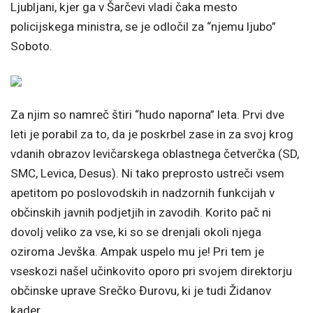
Ljubljani, kjer ga v Šarčevi vladi čaka mesto
policijskega ministra, se je odločil za “njemu ljubo”
Soboto.
Za njim so namreč štiri “hudo naporna” leta. Prvi dve
leti je porabil za to, da je poskrbel zase in za svoj krog
vdanih obrazov levičarskega oblastnega četverčka (SD,
SMC, Levica, Desus). Ni tako preprosto ustreči vsem
apetitom po poslovodskih in nadzornih funkcijah v
občinskih javnih podjetjih in zavodih. Korito pač ni
dovolj veliko za vse, ki so se drenjali okoli njega
oziroma Jevška. Ampak uspelo mu je! Pri tem je
vseskozi našel učinkovito oporo pri svojem direktorju
občinske uprave Srečko Đurovu, ki je tudi Židanov
kader.