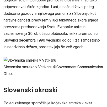
dogodki so bili tudi dobra promocija Slovenije in so tako
pripovedovali širšo zgodbo. Lani je našo državo, poleg
dediščine gozdov in njihovega pomena za Slovenijo kot
naravne danosti, predvsem v luči takratnega skorajšnjega
prevzema predsedovanja Svetu Evropske unije in
zaznamovanja 30. obletnice plebiscita, na katerem so se
Slovenci decembra 1990 večinsko odločili za samostojno
in neodvisno državo, predstavljajo še več zgodb.
Slovenska smreka v Vatikanu ©Government Communication
Office
Slovenski okraski
Poleg zelenega sporočila je kočevska smreka v svet