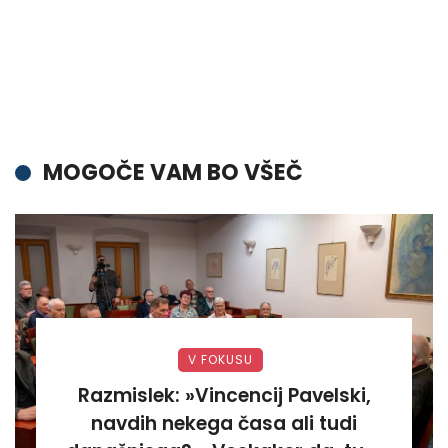
MOGOČE VAM BO VŠEČ
V FOKUSU
Razmislek: »Vincencij Pavelski,
navdih nekega časa ali tudi