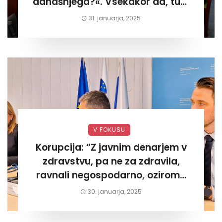
današnjega?«. Vsekakor da, tudi
današnjega«
31. januarja, 2025
V FOKUSU
Korupcija: “Z javnim denarjem v
zdravstvu, pa ne za zdravila,
ravnali negospodarno, oziroma
za lastni žep. Tokrat na Žalskem«
30. januarja, 2025