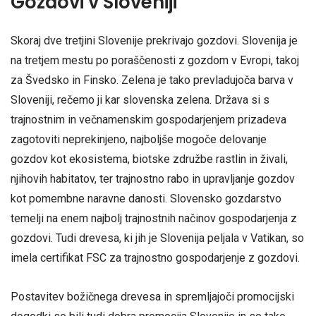
Gozdovi v Sloveniji
Skoraj dve tretjini Slovenije prekrivajo gozdovi. Slovenija je
na tretjem mestu po poraščenosti z gozdom v Evropi, takoj
za Švedsko in Finsko. Zelena je tako prevladujoča barva v
Sloveniji, rečemo ji kar slovenska zelena. Država si s
trajnostnim in večnamenskim gospodarjenjem prizadeva
zagotoviti neprekinjeno, najboljše mogoče delovanje
gozdov kot ekosistema, biotske združbe rastlin in živali,
njihovih habitatov, ter trajnostno rabo in upravljanje gozdov
kot pomembne naravne danosti. Slovensko gozdarstvo
temelji na enem najbolj trajnostnih načinov gospodarjenja z
gozdovi. Tudi drevesa, ki jih je Slovenija peljala v Vatikan, so
imela certifikat FSC za trajnostno gospodarjenje z gozdovi.
Postavitev božičnega drevesa in spremljajoči promocijski