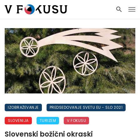
IZOBRAŽEVANJE
PREDSEDOVANJE SVETU EU - SLO 2021
SLOVENIJA
TURIZEM
V FOKUSU
Slovenski božični okraski