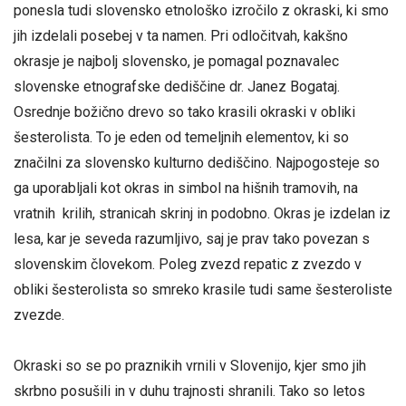
ponesla tudi slovensko etnološko izročilo z okraski, ki smo
jih izdelali posebej v ta namen. Pri odločitvah, kakšno
okrasje je najbolj slovensko, je pomagal poznavalec
slovenske etnografske dediščine dr. Janez Bogataj.
Osrednje božično drevo so tako krasili okraski v obliki
šesterolista. To je eden od temeljnih elementov, ki so
značilni za slovensko kulturno dediščino. Najpogosteje so
ga uporabljali kot okras in simbol na hišnih tramovih, na
vratnih krilih, stranicah skrinj in podobno. Okras je izdelan iz
lesa, kar je seveda razumljivo, saj je prav tako povezan s
slovenskim človekom. Poleg zvezd repatic z zvezdo v
obliki šesterolista so smreko krasile tudi same šesteroliste
zvezde.
Okraski so se po praznikih vrnili v Slovenijo, kjer smo jih
skrbno posušili in v duhu trajnosti shranili. Tako so letos