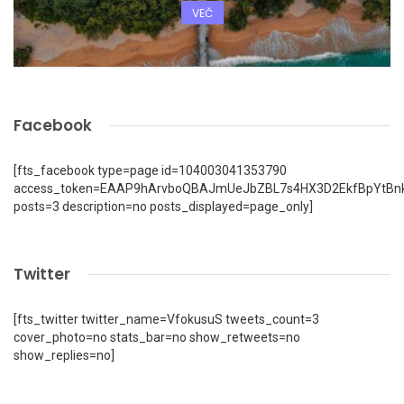
VEČ
Facebook
[fts_facebook type=page id=104003041353790
access_token=EAAP9hArvboQBAJmUeJbZBL7s4HX3D2EkfBpYtBn
posts=3 description=no posts_displayed=page_only]
Twitter
[fts_twitter twitter_name=VfokusuS tweets_count=3
cover_photo=no stats_bar=no show_retweets=no
show_replies=no]