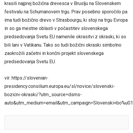
krasili najprej božična drevesca v Bruslju na Slovenskem
festivalu na Schumanovem trgu. Prav posebno sporočilo pa
ima tudi božično drevo v Strasbourgu, ki stoji na trgu Evropa
in so ga mestne oblasti v počastitev slovenskega
predsedovanja Svetu EU namenile okrasitvi z okraski, ki so
bili lani v Vatikanu. Tako so tudi božični okraski simbolno
zaokrožili začetni in končni projekt slovenskega
predsedovanja Svetu EU.
vir: https://slovenian-
presidency.consilium.europa.eu/sl/novice/slovenski-
bozicni-okraski/?utm_source=dsms-
auto&utm_medium=email&utm_campaign=Slovenski+bo%u01