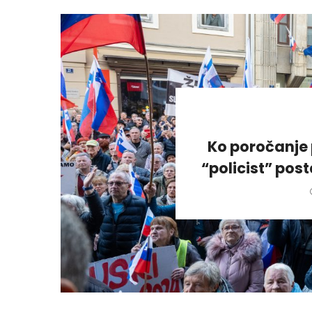
Ko poročanje 
“policist” pos