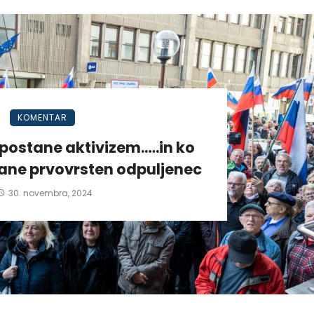
KOMENTAR
postane aktivizem.….in ko
tane prvovrsten odpuljenec
30. novembra, 2024