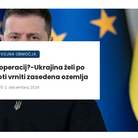
VOJNA OBMOČJA
operacij?-Ukrajina želi po
ti vrniti zasedena ozemlja
2. decembra, 2024