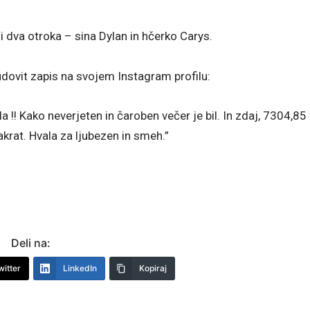
i dva otroka – sina Dylan in hčerko Carys.
udovit zapis na svojem Instagram profilu:
 !! Kako neverjeten in čaroben večer je bil. In zdaj, 7304,85
takrat. Hvala za ljubezen in smeh.”
Deli na:
witter
LinkedIn
Kopiraj