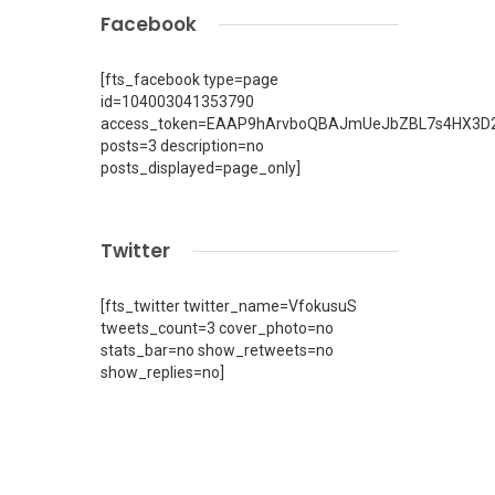
Facebook
[fts_facebook type=page
id=104003041353790
access_token=EAAP9hArvboQBAJmUeJbZBL7s4HX3D2
posts=3 description=no
posts_displayed=page_only]
Twitter
[fts_twitter twitter_name=VfokusuS
tweets_count=3 cover_photo=no
stats_bar=no show_retweets=no
show_replies=no]