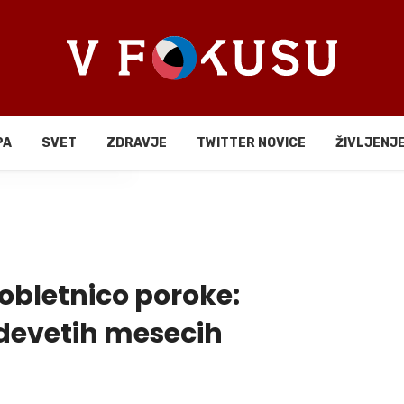
PA
SVET
ZDRAVJE
TWITTER NOVICE
ŽIVLJENJ
li
 obletnico poroke:
o devetih mesecih