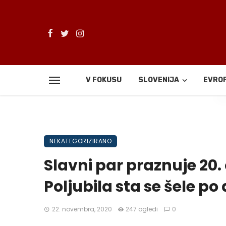
V FOKUSU
SLOVENIJA
EVRO
De
NEKATEGORIZIRANO
Slavni par praznuje 20.
Poljubila sta se šele p
22. novembra, 2020
247 ogledi
0