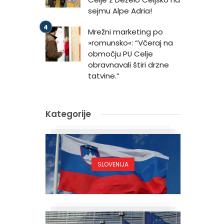
sejmu Alpe Adria!
Mrežni marketing po
»romunsko«: “Včeraj na
območju PU Celje
obravnavali štiri drzne
tatvine.”
Kategorije
SLOVENIJA