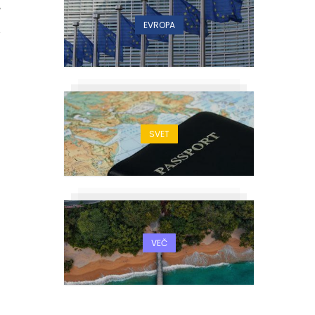
7
EVROPA
SVET
VEČ