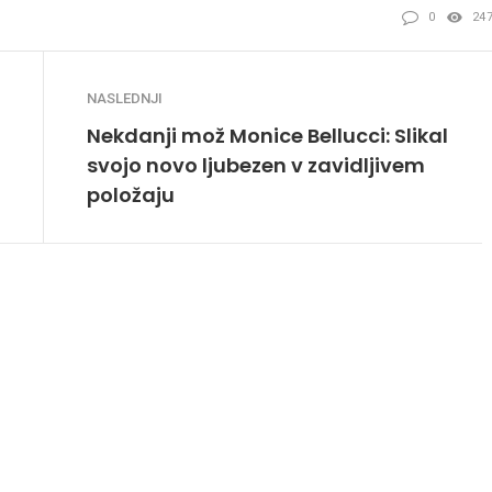
0
24
NASLEDNJI
Nekdanji mož Monice Bellucci: Slikal
svojo novo ljubezen v zavidljivem
položaju