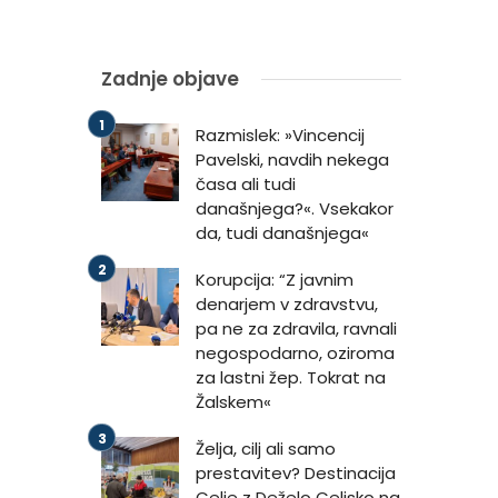
Zadnje objave
Razmislek: »Vincencij
Pavelski, navdih nekega
časa ali tudi
današnjega?«. Vsekakor
da, tudi današnjega«
Korupcija: “Z javnim
denarjem v zdravstvu,
pa ne za zdravila, ravnali
negospodarno, oziroma
za lastni žep. Tokrat na
Žalskem«
Želja, cilj ali samo
prestavitev? Destinacija
Celje z Deželo Celjsko na