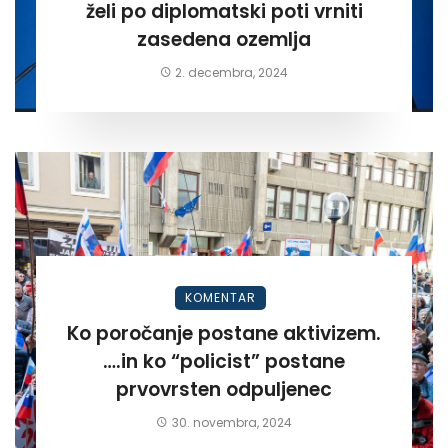
želi po diplomatski poti vrniti
zasedena ozemlja
2. decembra, 2024
KOMENTAR
Ko poročanje postane aktivizem.
….in ko “policist” postane
prvovrsten odpuljenec
30. novembra, 2024