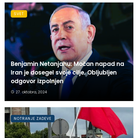
SVET
Benjamin Netanjahu: Močan napad na
Iran je dosegel svoje cilje. Obljubljen
odgovor izpolnjen
27. oktobra, 2024
NOTRANJE ZADEVE