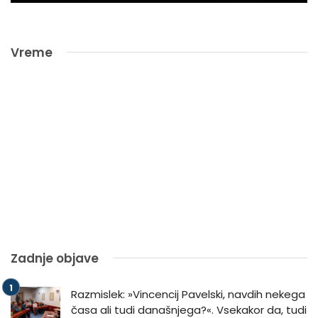
Vreme
Zadnje objave
Razmislek: »Vincencij Pavelski, navdih nekega
časa ali tudi današnjega?«. Vsekakor da, tudi