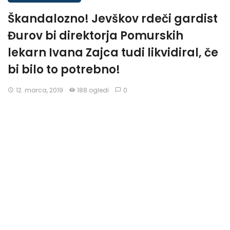
Škandalozno! Jevškov rdeči gardist
Đurov bi direktorja Pomurskih
lekarn Ivana Zajca tudi likvidiral, če
bi bilo to potrebno!
12. marca, 2019
188 ogledi
0