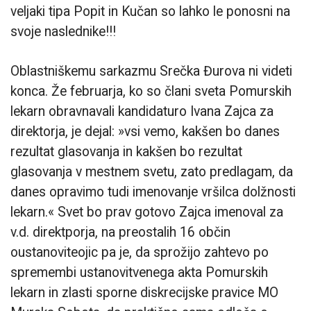
veljaki tipa Popit in Kučan so lahko le ponosni na
svoje naslednike!!!
Oblastniškemu sarkazmu Srečka Đurova ni videti
konca. Že februarja, ko so člani sveta Pomurskih
lekarn obravnavali kandidaturo Ivana Zajca za
direktorja, je dejal: »vsi vemo, kakšen bo danes
rezultat glasovanja in kakšen bo rezultat
glasovanja v mestnem svetu, zato predlagam, da
danes opravimo tudi imenovanje vršilca dolžnosti
lekarn.« Svet bo prav gotovo Zajca imenoval za
v.d. direktporja, na preostalih 16 občin
oustanoviteojic pa je, da sprožijo zahtevo po
spremembi ustanovitvenega akta Pomurskih
lekarn in zlasti sporne diskrecijske pravice MO