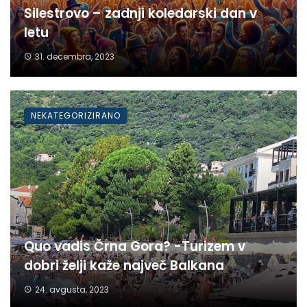
Silestrovo – zadnji koledarski dan v
letu
31. decembra, 2023
NEKATEGORIZIRANO
Quo vadis Črna Gora? -Turizem v
dobri želji kaže največ Balkana
24. avgusta, 2023