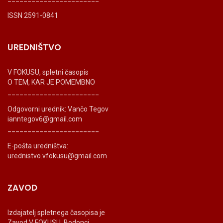
ISSN 2591-0841
UREDNIŠTVO
V FOKUSU, spletni časopis
O TEM, KAR JE POMEMBNO
_______________________
Odgovorni urednik: Vančo Tegov
ianntegov6@gmail.com
_______________________
E-pošta uredništva:
urednistvo.vfokusu@gmail.com
ZAVOD
Izdajatelj spletnega časopisa je
Zavod V FOKUSU, Bodonci