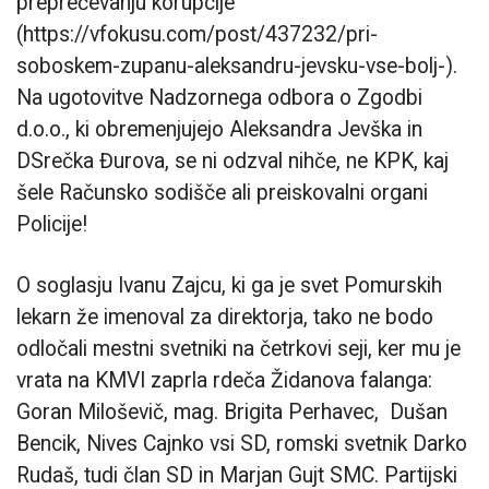
preprečevanju korupcije
(https://vfokusu.com/post/437232/pri-
soboskem-zupanu-aleksandru-jevsku-vse-bolj-).
Na ugotovitve Nadzornega odbora o Zgodbi
d.o.o., ki obremenjujejo Aleksandra Jevška in
DSrečka Đurova, se ni odzval nihče, ne KPK, kaj
šele Računsko sodišče ali preiskovalni organi
Policije!
O soglasju Ivanu Zajcu, ki ga je svet Pomurskih
lekarn že imenoval za direktorja, tako ne bodo
odločali mestni svetniki na četrkovi seji, ker mu je
vrata na KMVI zaprla rdeča Židanova falanga:
Goran Miloševič, mag. Brigita Perhavec, Dušan
Bencik, Nives Cajnko vsi SD, romski svetnik Darko
Rudaš, tudi član SD in Marjan Gujt SMC. Partijski