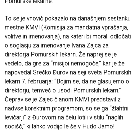
Pomurske lekarne.
To se je vnovič pokazalo na današnjem sestanku
mestne KMVI (Komisija za mandatna vprašanja,
volitve in imenovanja), na kateri bi morali odločati
o soglasju za imenovanje Ivana Zajca za
direktorja Pomurskih lekarn. Že naprej se je
vedelo, da gre za “misijoi nemogoče,” kar je že
napovedal Srečko Đurov na seji sveta Pomurskih
lekarn 7. februarja: “Bojim se, da ne glasujemo o
direktorju, temveč o usodi Pomurskih lekarn.”
Čeprav se je Zajec članom KMVI predstavil z
nadvse korektnim programom, so se ga “žlahtni
levičarji” z Đurovom na čelu lotili v stilu “naglih
sodišč,” ki lahko vodijo le še v Hudo Jamo!