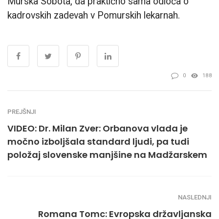
Murska Sobota, da praktično sama odloča o
kadrovskih zadevah v Pomurskih lekarnah.
0
188
PREJŠNJI
VIDEO: Dr. Milan Zver: Orbanova vlada je
močno izboljšala standard ljudi, pa tudi
položaj slovenske manjšine na Madžarskem
NASLEDNJI
Romana Tomc: Evropska državljanska