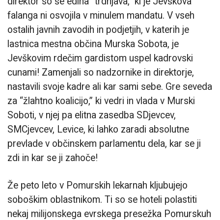
direktor so še edina “trdnjava,” ki je Jevškova
falanga ni osvojila v minulem mandatu. V vseh
ostalih javnih zavodih in podjetjih, v katerih je
lastnica mestna občina Murska Sobota, je
Jevškovim rdečim gardistom uspel kadrovski
cunami! Zamenjali so nadzornike in direktorje,
nastavili svoje kadre ali kar sami sebe. Gre seveda
za “žlahtno koalicijo,” ki vedri in vlada v Murski
Soboti, v njej pa elitna zasedba SDjevcev,
SMCjevcev, Levice, ki lahko zaradi absolutne
prevlade v občinskem parlamentu dela, kar se ji
zdi in kar se ji zahoče!
Že peto leto v Pomurskih lekarnah kljubujejo
soboškim oblastnikom. Ti so se hoteli polastiti
nekaj milijonskega evrskega presežka Pomurskuh