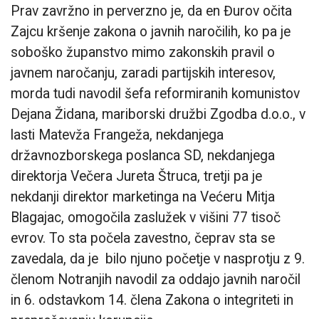
Prav zavržno in perverzno je, da en Đurov očita
Zajcu kršenje zakona o javnih naročilih, ko pa je
soboško županstvo mimo zakonskih pravil o
javnem naročanju, zaradi partijskih interesov,
morda tudi navodil šefa reformiranih komunistov
Dejana Židana, mariborski družbi Zgodba d.o.o., v
lasti Matevža Frangeža, nekdanjega
državnozborskega poslanca SD, nekdanjega
direktorja Večera Jureta Štruca, tretji pa je
nekdanji direktor marketinga na Većeru Mitja
Blagajac, omogočila zaslužek v višini 77 tisoč
evrov. To sta počela zavestno, čeprav sta se
zavedala, da je bilo njuno početje v nasprotju z 9.
členom Notranjih navodil za oddajo javnih naročil
in 6. odstavkom 14. člena Zakona o integriteti in