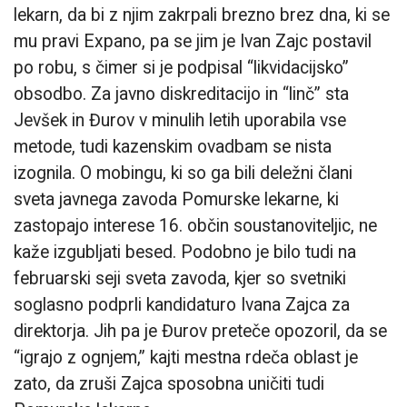
lekarn, da bi z njim zakrpali brezno brez dna, ki se
mu pravi Expano, pa se jim je Ivan Zajc postavil
po robu, s čimer si je podpisal “likvidacijsko”
obsodbo. Za javno diskreditacijo in “linč” sta
Jevšek in Đurov v minulih letih uporabila vse
metode, tudi kazenskim ovadbam se nista
izognila. O mobingu, ki so ga bili deležni člani
sveta javnega zavoda Pomurske lekarne, ki
zastopajo interese 16. občin soustanoviteljic, ne
kaže izgubljati besed. Podobno je bilo tudi na
februarski seji sveta zavoda, kjer so svetniki
soglasno podprli kandidaturo Ivana Zajca za
direktorja. Jih pa je Đurov preteče opozoril, da se
“igrajo z ognjem,” kajti mestna rdeča oblast je
zato, da zruši Zajca sposobna uničiti tudi