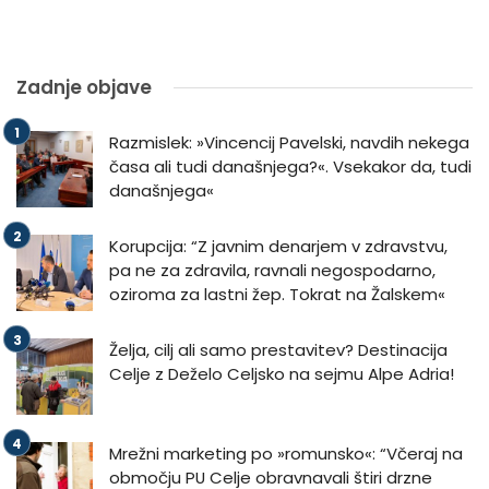
Zadnje objave
Razmislek: »Vincencij Pavelski, navdih nekega
časa ali tudi današnjega?«. Vsekakor da, tudi
današnjega«
Korupcija: “Z javnim denarjem v zdravstvu,
pa ne za zdravila, ravnali negospodarno,
oziroma za lastni žep. Tokrat na Žalskem«
Želja, cilj ali samo prestavitev? Destinacija
Celje z Deželo Celjsko na sejmu Alpe Adria!
Mrežni marketing po »romunsko«: “Včeraj na
območju PU Celje obravnavali štiri drzne