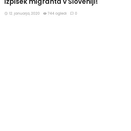
izpisek migranta v Sloveniji!
12. januarja, 2020
744 ogledi
0