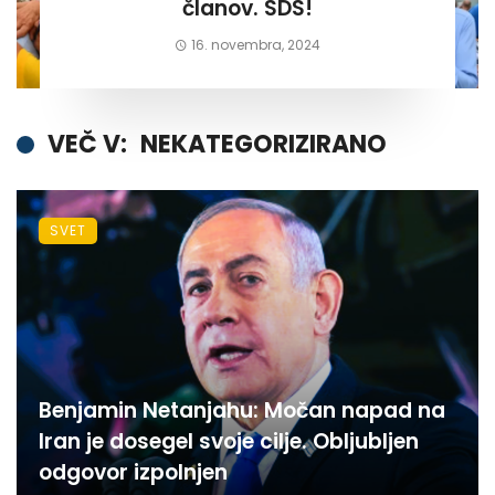
članov. SDS!
16. novembra, 2024
VEČ V:
NEKATEGORIZIRANO
SVET
Benjamin Netanjahu: Močan napad na
Iran je dosegel svoje cilje. Obljubljen
odgovor izpolnjen