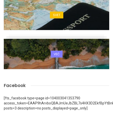
SVET
VEČ
Facebook
[fts_facebook type=page id=104003041353790
access_token=EAAP9hArvboQBAJmUeJbZBL7s4HX3D2EkfBpYtBn
posts=3 description=no posts_displayed=page_only]