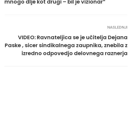
mnogo dlje kot drugi – bil je vizionar”
NASLEDNJI
VIDEO: Ravnateljica se je učitelja Dejana
Paske , sicer sindikalnega zaupnika, znebila z
izredno odpovedjo delovnega raznerja