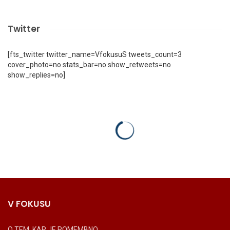
Twitter
[fts_twitter twitter_name=VfokusuS tweets_count=3
cover_photo=no stats_bar=no show_retweets=no
show_replies=no]
V FOKUSU
O TEM, KAR JE POMEMBNO.