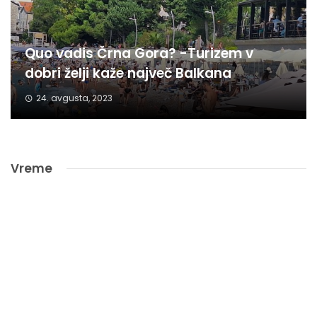
Quo vadis Črna Gora? -Turizem v
dobri želji kaže največ Balkana
24. avgusta, 2023
Vreme