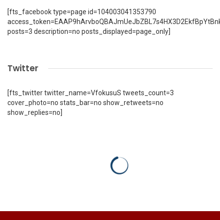
[fts_facebook type=page id=104003041353790
access_token=EAAP9hArvboQBAJmUeJbZBL7s4HX3D2EkfBpYtBn
posts=3 description=no posts_displayed=page_only]
Twitter
[fts_twitter twitter_name=VfokusuS tweets_count=3
cover_photo=no stats_bar=no show_retweets=no
show_replies=no]