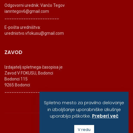
Odgovorni urednik: Vančo Tegov
ianntegov6@gmail.com
_______________________
E-pošta uredništva:
urednistvo.vfokusu@gmail.com
ZAVOD
Izdajatelj spletnega časopisa je
Zavod V FOKUSU, Bodonci
Bodonci 115
9265 Bodonci
_______________________
Spletno mesto za pravilno delovanje
in izboljšanje uporabniške izkušnje
uporablja piškotke.
Preberi več
© vfokusu, 2020
V redu