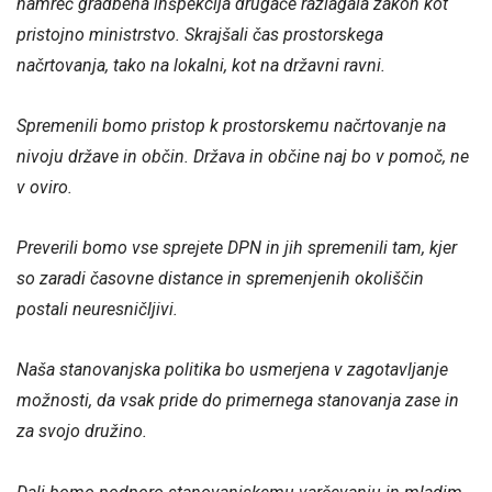
namreč gradbena inšpekcija drugače razlagala zakon kot
pristojno ministrstvo. Skrajšali čas prostorskega
načrtovanja, tako na lokalni, kot na državni ravni.
Spremenili bomo pristop k prostorskemu načrtovanje na
nivoju države in občin. Država in občine naj bo v pomoč, ne
v oviro.
Preverili bomo vse sprejete DPN in jih spremenili tam, kjer
so zaradi časovne distance in spremenjenih okoliščin
postali neuresničljivi.
Naša stanovanjska politika bo usmerjena v zagotavljanje
možnosti, da vsak pride do primernega stanovanja zase in
za svojo družino.