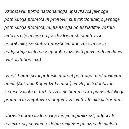
Vzpostavili bomo nacionalnega upravljavca javnega
potniškega prometa in prenovili subvencioniranje javnega
potniškega prometa; nujna naloga bo uskladitev voznih
redov s ciljem čim boljše dostopnosti storitev za
uporabnike; razširitev uporabe enotne vozovnice in
nadgradnja sistema z uporabo različnih prevoznih sredstev
(vlak-avtobus-taxi).
Uvedli bomo javni potniški promet po morju med obalnimi
mesti (Ankaran-Koper-Izola-Piran) ter vključili dostavne
žičnice v sistem JPP. Zavzeli se bomo za krepitev letalskega
prometa in zagotovitev pogojev za širitev letališča Portorož.
Ohranili bomo sistem vinjet in jih digitalizirali, odpravili
nalepke, saj so vinjete dobra rešitev – prijazna do stalnih