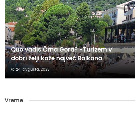
Quo vadis Črna Gora? -Turizem v
dobri želji kaže največ Balkana
24. avgusta, 2023
Vreme