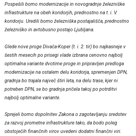
Pospešili bomo modernizacije in novogradnje železniške
infrastrukture na obeh koridorjih, prednostno na t. i. V.
koridorju. Uredili bomo železniška postajališča, prednostno
železniško in avtobusno postajo Ljubljana.
Glede nove proge Divača-Koper (t. i. 2. tir) bo najkasneje v
šestih mesecih po prisegi vlade izbrana cenovno najbolj
optimalna variante dvotirne proge in pripravljen predloga
modernizacije na ostalem delu koridorja, spremenjen DPN,
gradnja bo trajala največ štiri leta, na delu trase, kjer ni
potreben DPN, se bo gradnja pričela takoj po potrditvi
najbolj optimalne variante.
Sprejeli bomo dopolnitev Zakona o zagotavljanju sredstev
za razvoj prometne infrastrukture tako, da bodo poleg
obstoječih finančnih virov uvedeni dodatni finančni viri.