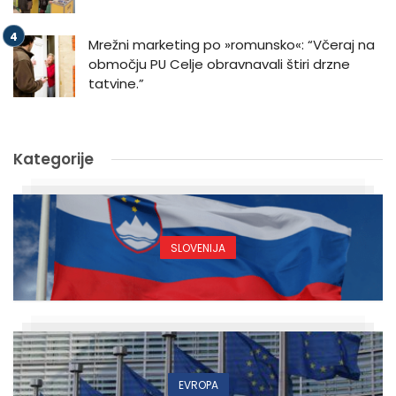
Mrežni marketing po »romunsko«: “Včeraj na
območju PU Celje obravnavali štiri drzne
tatvine.”
Kategorije
SLOVENIJA
EVROPA