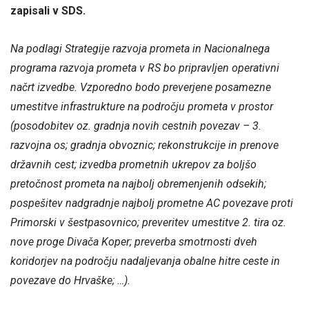
zapisali v SDS.
Na podlagi Strategije razvoja prometa in Nacionalnega
programa razvoja prometa v RS bo pripravljen operativni
načrt izvedbe. Vzporedno bodo preverjene posamezne
umestitve infrastrukture na področju prometa v prostor
(posodobitev oz. gradnja novih cestnih povezav – 3.
razvojna os; gradnja obvoznic; rekonstrukcije in prenove
državnih cest; izvedba prometnih ukrepov za boljšo
pretočnost prometa na najbolj obremenjenih odsekih;
pospešitev nadgradnje najbolj prometne AC povezave proti
Primorski v šestpasovnico; preveritev umestitve 2. tira oz.
nove proge Divača Koper; preverba smotrnosti dveh
koridorjev na področju nadaljevanja obalne hitre ceste in
povezave do Hrvaške; …).