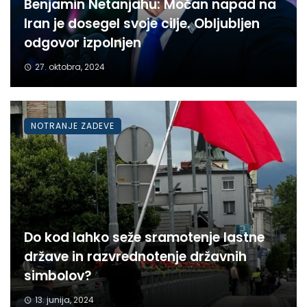
Benjamin Netanjahu: Močan napad na
Iran je dosegel svoje cilje. Obljubljen
odgovor izpolnjen
27. oktobra, 2024
NOTRANJE ZADEVE
Do kod lahko seže sramotenje lastne
države in razvrednotenje državnih
simbolov?
13. junija, 2024