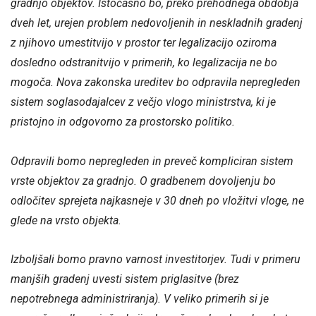
gradnjo objektov. Istočasno bo, preko prehodnega obdobja
dveh let, urejen problem nedovoljenih in neskladnih gradenj
z njihovo umestitvijo v prostor ter legalizacijo oziroma
dosledno odstranitvijo v primerih, ko legalizacija ne bo
mogoča. Nova zakonska ureditev bo odpravila nepregleden
sistem soglasodajalcev z večjo vlogo ministrstva, ki je
pristojno in odgovorno za prostorsko politiko.
Odpravili bomo nepregleden in preveč kompliciran sistem
vrste objektov za gradnjo. O gradbenem dovoljenju bo
odločitev sprejeta najkasneje v 30 dneh po vložitvi vloge, ne
glede na vrsto objekta.
Izboljšali bomo pravno varnost investitorjev. Tudi v primeru
manjših gradenj uvesti sistem priglasitve (brez
nepotrebnega administriranja). V veliko primerih si je