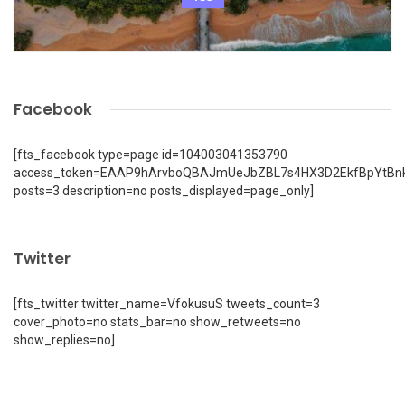
Facebook
[fts_facebook type=page id=104003041353790
access_token=EAAP9hArvboQBAJmUeJbZBL7s4HX3D2EkfBpYtBn
posts=3 description=no posts_displayed=page_only]
Twitter
[fts_twitter twitter_name=VfokusuS tweets_count=3
cover_photo=no stats_bar=no show_retweets=no
show_replies=no]