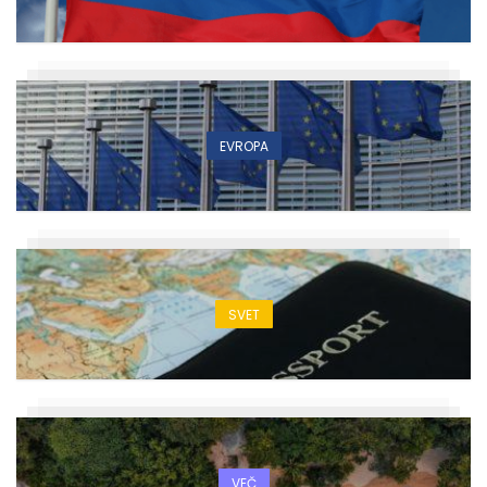
EVROPA
SVET
VEČ