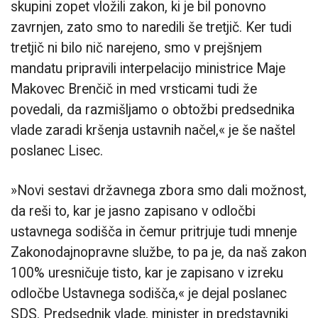
skupini zopet vložili zakon, ki je bil ponovno
zavrnjen, zato smo to naredili še tretjič. Ker tudi
tretjič ni bilo nič narejeno, smo v prejšnjem
mandatu pripravili interpelacijo ministrice Maje
Makovec Brenčič in med vrsticami tudi že
povedali, da razmišljamo o obtožbi predsednika
vlade zaradi kršenja ustavnih načel,« je še naštel
poslanec Lisec.
»Novi sestavi državnega zbora smo dali možnost,
da reši to, kar je jasno zapisano v odločbi
ustavnega sodišča in čemur pritrjuje tudi mnenje
Zakonodajnopravne službe, to pa je, da naš zakon
100% uresničuje tisto, kar je zapisano v izreku
odločbe Ustavnega sodišča,« je dejal poslanec
SDS. Predsednik vlade, minister in predstavniki