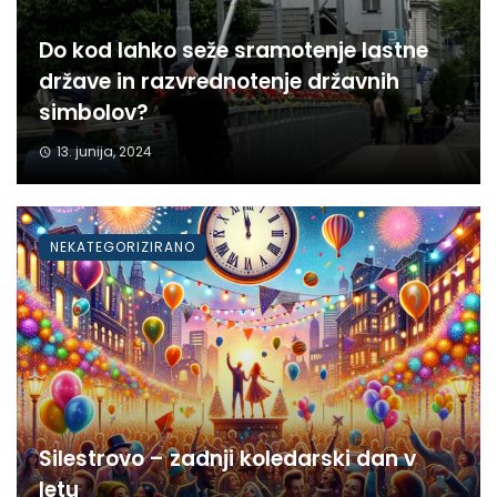
Do kod lahko seže sramotenje lastne
države in razvrednotenje državnih
simbolov?
13. junija, 2024
NEKATEGORIZIRANO
Silestrovo – zadnji koledarski dan v
letu