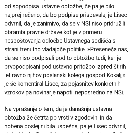
od sopodpisa ustavne obtožbe, če pa je bilo
najprej rečeno, da bo podpise prispevala, je Lisec
odvrnil, da je zanimivo, da se v NSI niso pridružili
obrambi pravne države kot je v primeru
nespoštovanja odločbe Ustavnega sodišča s
strani trenutno vladajoče politike. »Preseneča nas,
da se niso podpisali pod to obtožbo tudi, ker je
prvopodpisani pod ustavno pritožbo izpred štirih
let ravno njihov poslanski kolega gospod Kokalj,«
je še komentiral Lisec, za pojasnitev konkretnih
vzrokov pa novinarje napotil neposredno na NSi.
Na vprašanje o tem, da je današnja ustavna
obtožba že četrta po vrsti v zgodovini in da
nobena doslej ni bila uspešna, pa je Lisec odvrnil,