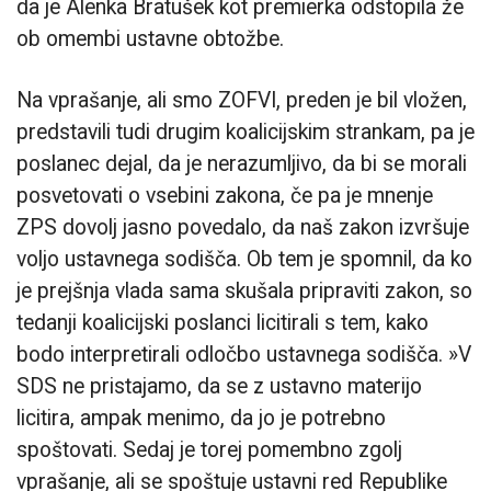
da je Alenka Bratušek kot premierka odstopila že
ob omembi ustavne obtožbe.
Na vprašanje, ali smo ZOFVI, preden je bil vložen,
predstavili tudi drugim koalicijskim strankam, pa je
poslanec dejal, da je nerazumljivo, da bi se morali
posvetovati o vsebini zakona, če pa je mnenje
ZPS dovolj jasno povedalo, da naš zakon izvršuje
voljo ustavnega sodišča. Ob tem je spomnil, da ko
je prejšnja vlada sama skušala pripraviti zakon, so
tedanji koalicijski poslanci licitirali s tem, kako
bodo interpretirali odločbo ustavnega sodišča. »V
SDS ne pristajamo, da se z ustavno materijo
licitira, ampak menimo, da jo je potrebno
spoštovati. Sedaj je torej pomembno zgolj
vprašanje, ali se spoštuje ustavni red Republike