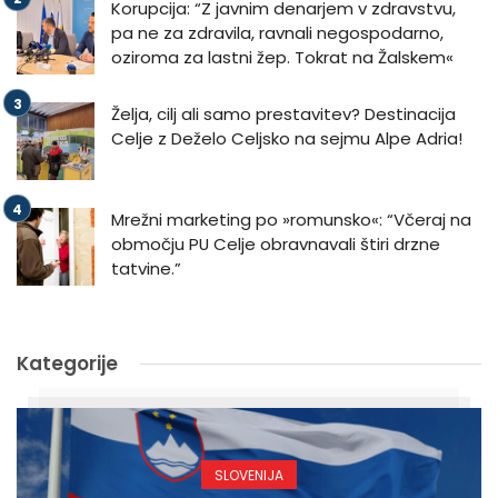
Korupcija: “Z javnim denarjem v zdravstvu,
pa ne za zdravila, ravnali negospodarno,
oziroma za lastni žep. Tokrat na Žalskem«
Želja, cilj ali samo prestavitev? Destinacija
Celje z Deželo Celjsko na sejmu Alpe Adria!
Mrežni marketing po »romunsko«: “Včeraj na
območju PU Celje obravnavali štiri drzne
tatvine.”
Kategorije
SLOVENIJA