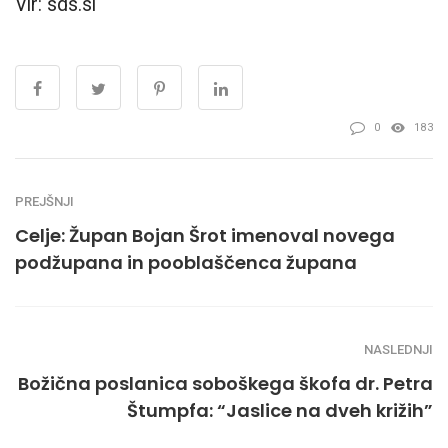
Vir: sds.si
0
183
PREJŠNJI
Celje: Župan Bojan Šrot imenoval novega
podžupana in pooblaščenca župana
NASLEDNJI
Božična poslanica soboškega škofa dr. Petra
Štumpfa: “Jaslice na dveh križih”