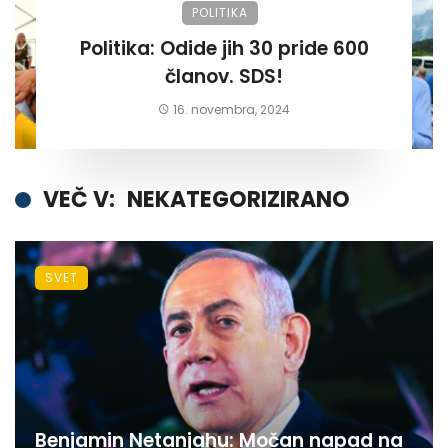
POLITIKA
Politika: Odide jih 30 pride 600
članov. SDS!
16. novembra, 2024
VEČ V:
NEKATEGORIZIRANO
SVET
Benjamin Netanjahu: Močan napad na