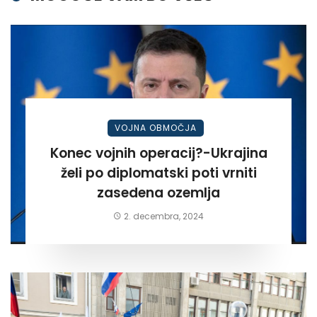
VOJNA OBMOČJA
Konec vojnih operacij?-Ukrajina
želi po diplomatski poti vrniti
zasedena ozemlja
2. decembra, 2024