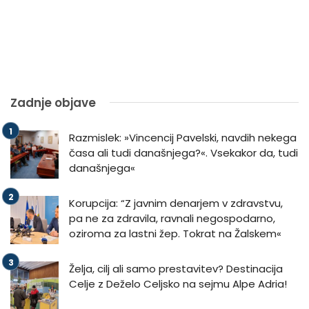
Zadnje objave
Razmislek: »Vincencij Pavelski, navdih nekega
časa ali tudi današnjega?«. Vsekakor da, tudi
današnjega«
Korupcija: “Z javnim denarjem v zdravstvu,
pa ne za zdravila, ravnali negospodarno,
oziroma za lastni žep. Tokrat na Žalskem«
Želja, cilj ali samo prestavitev? Destinacija
Celje z Deželo Celjsko na sejmu Alpe Adria!