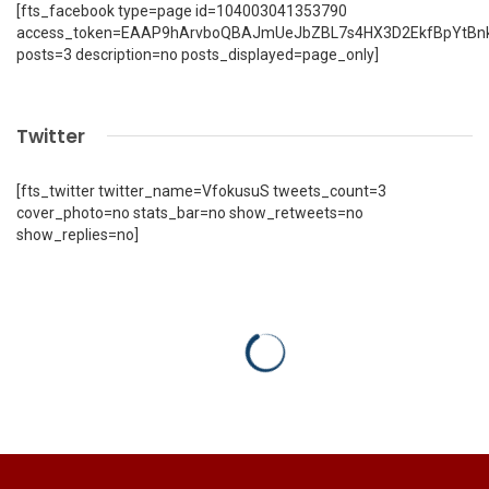
[fts_facebook type=page id=104003041353790
access_token=EAAP9hArvboQBAJmUeJbZBL7s4HX3D2EkfBpYtBn
posts=3 description=no posts_displayed=page_only]
Twitter
[fts_twitter twitter_name=VfokusuS tweets_count=3
cover_photo=no stats_bar=no show_retweets=no
show_replies=no]