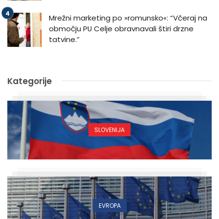
Mrežni marketing po »romunsko«: “Včeraj na
območju PU Celje obravnavali štiri drzne
tatvine.”
Kategorije
SLOVENIJA
EVROPA