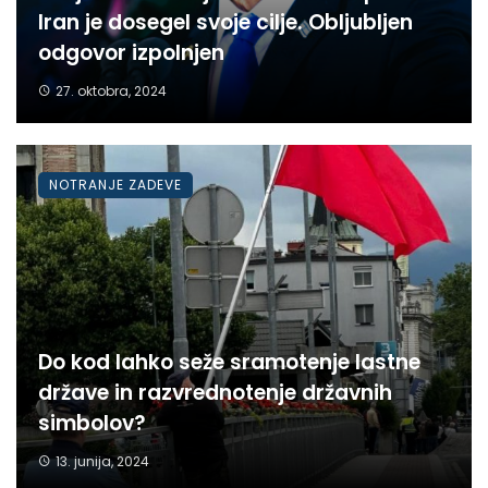
Iran je dosegel svoje cilje. Obljubljen
odgovor izpolnjen
27. oktobra, 2024
NOTRANJE ZADEVE
Do kod lahko seže sramotenje lastne
države in razvrednotenje državnih
simbolov?
13. junija, 2024