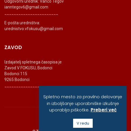
Odgovorni urednik: Vančo Tegov
ianntegov6@gmail.com
_______________________
E-pošta uredništva:
urednistvo.vfokusu@gmail.com
ZAVOD
Izdajatelj spletnega časopisa je
Zavod V FOKUSU, Bodonci
Bodonci 115
9265 Bodonci
_______________________
Spletno mesto za pravilno delovanje
in izboljšanje uporabniške izkušnje
uporablja piškotke.
Preberi več
© vfokusu, 2020
V redu