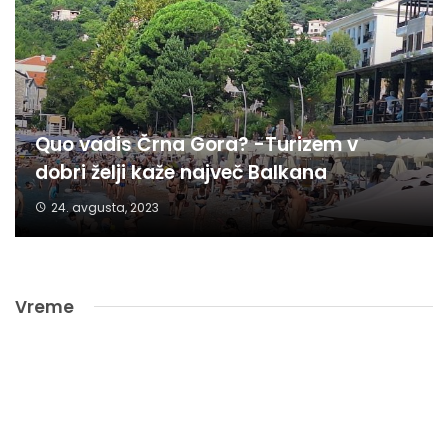
Quo vadis Črna Gora? -Turizem v
dobri želji kaže največ Balkana
24. avgusta, 2023
Vreme