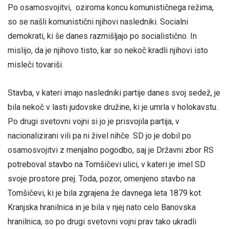
Po osamosvojitvi, oziroma koncu komunističnega režima,
so se našli komunistični njihovi nasledniki. Socialni
demokrati, ki še danes razmišljajo po socialistično. In
mislijo, da je njihovo tisto, kar so nekoč kradli njihovi isto
misleči tovariši.
Stavba, v kateri imajo nasledniki partije danes svoj sedež, je
bila nekoč v lasti judovske družine, ki je umrla v holokavstu.
Po drugi svetovni vojni si jo je prisvojila partija, v
nacionalizirani vili pa ni živel nihče. SD jo je dobil po
osamosvojitvi z menjalno pogodbo, saj je Državni zbor RS
potreboval stavbo na Tomšičevi ulici, v kateri je imel SD
svoje prostore prej. Toda, pozor, omenjeno stavbo na
Tomšičevi, ki je bila zgrajena že davnega leta 1879 kot
Kranjska hranilnica in je bila v njej nato celo Banovska
hranilnica, so po drugi svetovni vojni prav tako ukradli