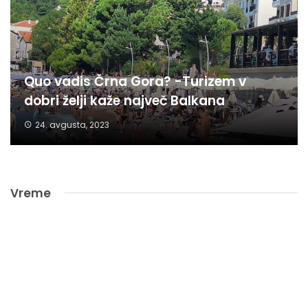
Quo vadis Črna Gora? -Turizem v
dobri želji kaže največ Balkana
24. avgusta, 2023
Vreme