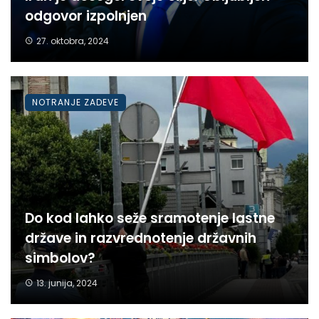
odgovor izpolnjen
27. oktobra, 2024
NOTRANJE ZADEVE
Do kod lahko seže sramotenje lastne
države in razvrednotenje državnih
simbolov?
13. junija, 2024