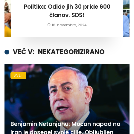
Politika: Odide jih 30 pride 600
članov. SDS!
16. novembra, 2024
VEČ V:
NEKATEGORIZIRANO
SVET
Benjamin Netanjahu: Močan napad na
Iran je dosegel svoje cilje. Obljubljen