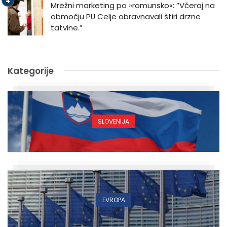
Mrežni marketing po »romunsko«: “Včeraj na
območju PU Celje obravnavali štiri drzne
tatvine.”
Kategorije
SLOVENIJA
EVROPA