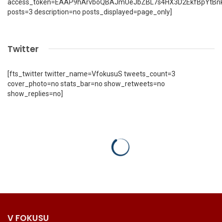
access_token=EAAP9hArvboQBAJmUeJbZBL7s4HX3D2EkfBpYtBn
posts=3 description=no posts_displayed=page_only]
Twitter
[fts_twitter twitter_name=VfokusuS tweets_count=3
cover_photo=no stats_bar=no show_retweets=no
show_replies=no]
V FOKUSU