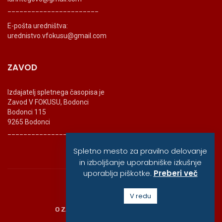
_______________________
E-pošta uredništva:
urednistvo.vfokusu@gmail.com
ZAVOD
Izdajatelj spletnega časopisa je
Zavod V FOKUSU, Bodonci
Bodonci 115
9265 Bodonci
_______________________
Spletno mesto za pravilno delovanje
in izboljšanje uporabniške izkušnje
uporablja piškotke.
Preberi več
© vfokusu, 2020
V redu
O ZAVODU
POLITIKA ZASEBNOSTI