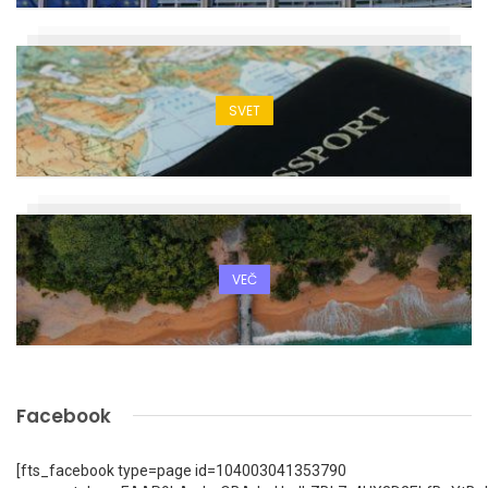
SVET
VEČ
Facebook
[fts_facebook type=page id=104003041353790