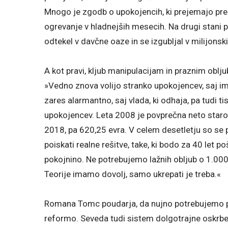
Mnogo je zgodb o upokojencih, ki prejemajo preniz
ogrevanje v hladnejših mesecih. Na drugi stani p
odtekel v davčne oaze in se izgubljal v milijonskih
A kot pravi, kljub manipulacijam in praznim oblj
»Vedno znova volijo stranko upokojencev, saj ima
zares alarmantno, saj vlada, ki odhaja, pa tudi tist
upokojencev. Leta 2008 je povprečna neto staros
2018, pa 620,25 evra. V celem desetletju so se 
poiskati realne rešitve, take, ki bodo za 40 let 
pokojnino. Ne potrebujemo lažnih obljub o 1.000 ev
Teorije imamo dovolj, samo ukrepati je treba.«
Romana Tomc poudarja, da nujno potrebujemo po
reformo. Seveda tudi sistem dolgotrajne oskrbe, k