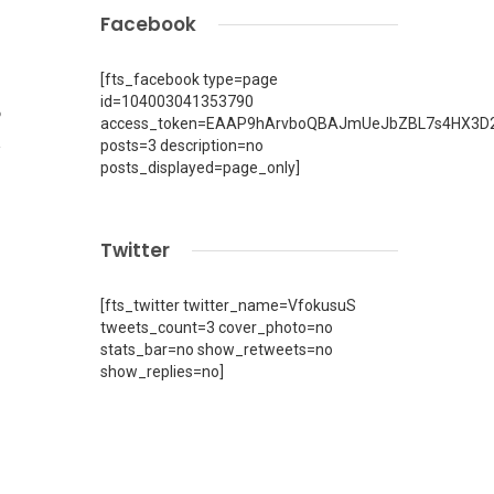
Facebook
[fts_facebook type=page
id=104003041353790
6
access_token=EAAP9hArvboQBAJmUeJbZBL7s4HX3D2
posts=3 description=no
posts_displayed=page_only]
Twitter
[fts_twitter twitter_name=VfokusuS
tweets_count=3 cover_photo=no
stats_bar=no show_retweets=no
show_replies=no]