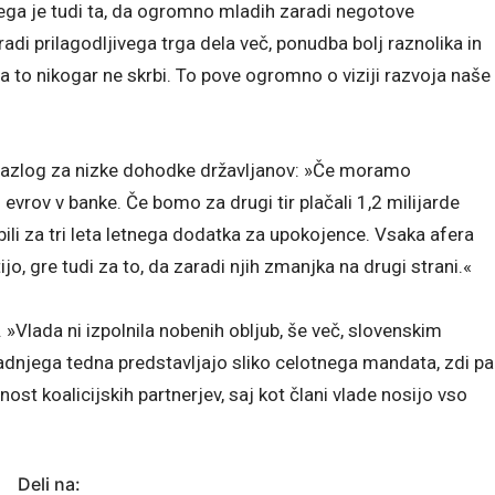
t tega je tudi ta, da ogromno mladih zaradi negotove
aradi prilagodljivega trga dela več, ponudba bolj raznolika in
to nikogar ne skrbi. To pove ogromno o viziji razvoja naše
 razlog za nizke dohodke državljanov: »Če moramo
 evrov v banke. Če bomo za drugi tir plačali 1,2 milijarde
li za tri leta letnega dodatka za upokojence. Vsaka afera
jo, gre tudi za to, da zaradi njih zmanjka na drugi strani.«
Vlada ni izpolnila nobenih obljub, še več, slovenskim
adnjega tedna predstavljajo sliko celotnega mandata, zdi pa
st koalicijskih partnerjev, saj kot člani vlade nosijo vso
Deli na: