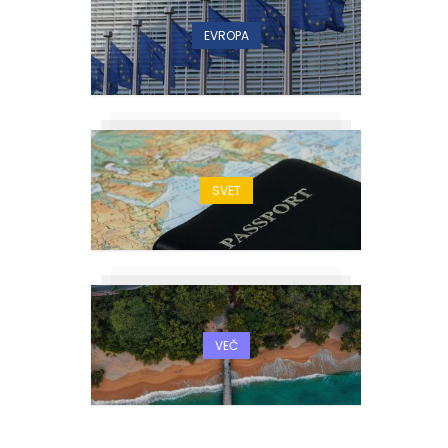
EVROPA
SVET
VEČ