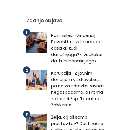
Zadnje objave
Razmislek: »Vincencij
Pavelski, navdih nekega
časa ali tudi
današnjega?«. Vsekakor
da, tudi današnjega«
Korupcija: “Z javnim
denarjem v zdravstvu,
pa ne za zdravila, ravnali
negospodarno, oziroma
za lastni žep. Tokrat na
Žalskem«
Želja, cilj ali samo
prestavitev? Destinacija
Celje z Deželo Celjsko na