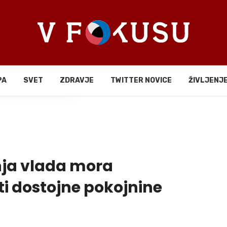
PA
SVET
ZDRAVJE
TWITTER NOVICE
ŽIVLJENJ
li
ja vlada mora
i dostojne pokojnine