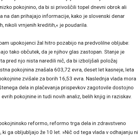
ko pokojnino, da bi si privoščili topel dnevni obrok ali
a na dan prihajajo informacije, kako je slovenski denar
, nikoli vrnjenih kreditih,« je poudarila.
ubam upokojenci žal hitro pozabijo na predvolilne obljube:
jo tako občutek, da je njihov glas zastopan. Stanje je
a pred njo nista naredili nič, da bi izboljšali položaj
tna pokojnina znašala 603,72 evra, deset let kasneje, leta
pokojnine zvišale za borih 16,53 evra. Naslednja vlada mora
poštenega dela in plačevanja prispevkov zagotovile dostojno
rih pokojnine in tudi novih analiz, belih knjig in raziskav.
kojninsko reformo, reformo trga dela in zdravstveno
i ga obljubljajo že 10 let. »Nič od tega vlada v odhajanju ni