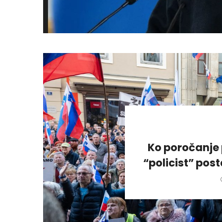
Ko poročanje 
“policist” pos