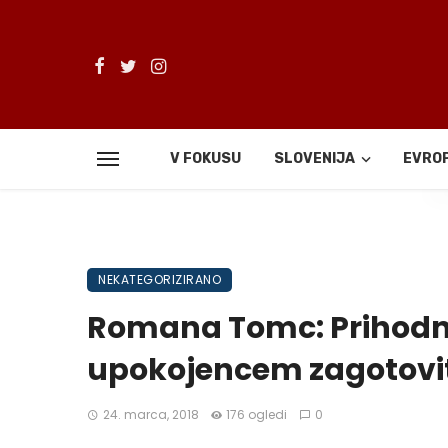
V FOKUSU
SLOVENIJA
EVRO
De
NEKATEGORIZIRANO
Romana Tomc: Prihodn
upokojencem zagotovit
24. marca, 2018
176 ogledi
0