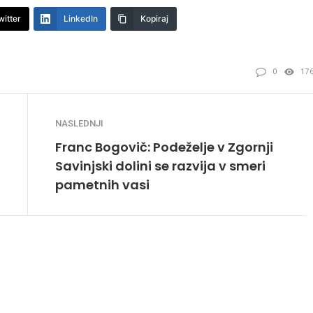
witter
LinkedIn
Kopiraj
0
17
NASLEDNJI
Franc Bogovič: Podeželje v Zgornji
Savinjski dolini se razvija v smeri
pametnih vasi