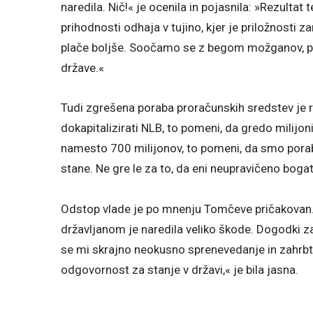
naredila. Nič!« je ocenila in pojasnila: »Rezulta
prihodnosti odhaja v tujino, kjer je priložnosti z
plače boljše. Soočamo se z begom možganov, pa 
države.«
Tudi zgrešena poraba proračunskih sredstev je
dokapitalizirati NLB, to pomeni, da gredo milijoni
namesto 700 milijonov, to pomeni, da smo porabi
stane. Ne gre le za to, da eni neupravičeno bogati
Odstop vlade je po mnenju Tomčeve pričakovan. »
državljanom je naredila veliko škode. Dogodki z
se mi skrajno neokusno sprenevedanje in zahrbtno
odgovornost za stanje v državi,« je bila jasna.