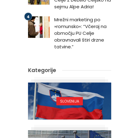
sejmu Alpe Adria!
Mrežni marketing po
»romunsko«: “Včeraj na
območju PU Celje
obravnavali štiri drzne
tatvine.”
Kategorije
SLOVENIJA