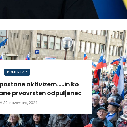
KOMENTAR
postane aktivizem.….in ko
tane prvovrsten odpuljenec
30. novembra, 2024