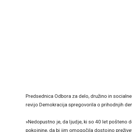
Predsednica Odbora za delo, družino in social
revijo Demokracija spregovorila o prihodnjih de
»Nedopustno je, da ljudje, ki so 40 let pošteno del
pokojnine, da bi jim omogočila dostojno preživet