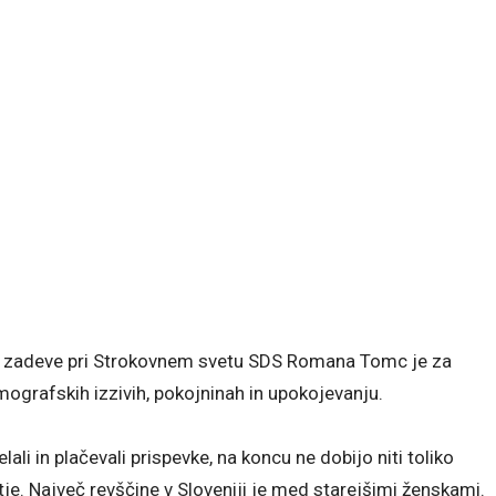
ne zadeve pri Strokovnem svetu SDS Romana Tomc je za
mografskih izzivih, pokojninah in upokojevanju.
ali in plačevali prispevke, na koncu ne dobijo niti toliko
je. Največ revščine v Sloveniji je med starejšimi ženskami.