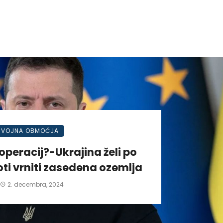
VOJNA OBMOČJA
operacij?-Ukrajina želi po
ti vrniti zasedena ozemlja
2. decembra, 2024