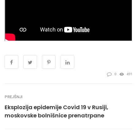
0
491
PREJŠNJI
Eksplozija epidemije Covid 19 v Rusiji,
moskovske bolnišnice prenatrpane