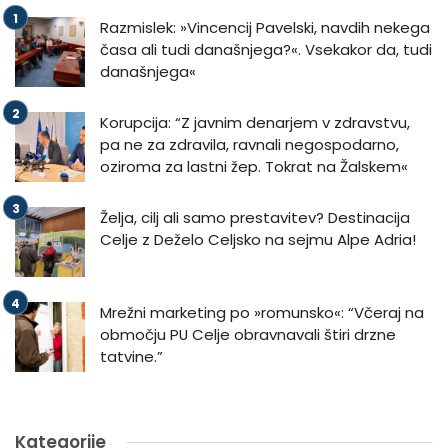
Razmislek: »Vincencij Pavelski, navdih nekega
časa ali tudi današnjega?«. Vsekakor da, tudi
današnjega«
Korupcija: “Z javnim denarjem v zdravstvu,
pa ne za zdravila, ravnali negospodarno,
oziroma za lastni žep. Tokrat na Žalskem«
Želja, cilj ali samo prestavitev? Destinacija
Celje z Deželo Celjsko na sejmu Alpe Adria!
Mrežni marketing po »romunsko«: “Včeraj na
območju PU Celje obravnavali štiri drzne
tatvine.”
Kategorije