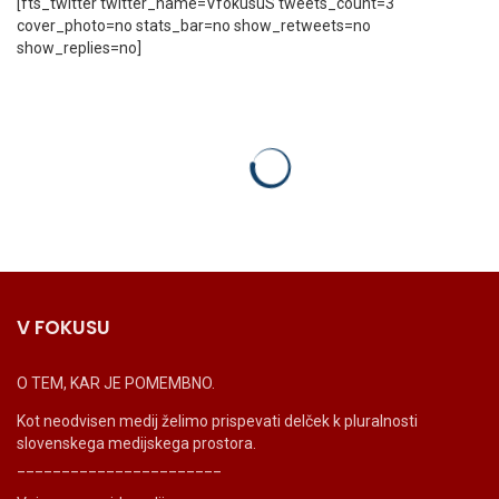
[fts_twitter twitter_name=VfokusuS tweets_count=3
cover_photo=no stats_bar=no show_retweets=no
show_replies=no]
V FOKUSU
O TEM, KAR JE POMEMBNO.
Kot neodvisen medij želimo prispevati delček k pluralnosti
slovenskega medijskega prostora.
_______________________