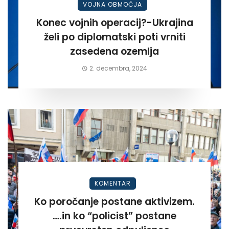
VOJNA OBMOČJA
Konec vojnih operacij?-Ukrajina
želi po diplomatski poti vrniti
zasedena ozemlja
2. decembra, 2024
KOMENTAR
Ko poročanje postane aktivizem.
….in ko “policist” postane