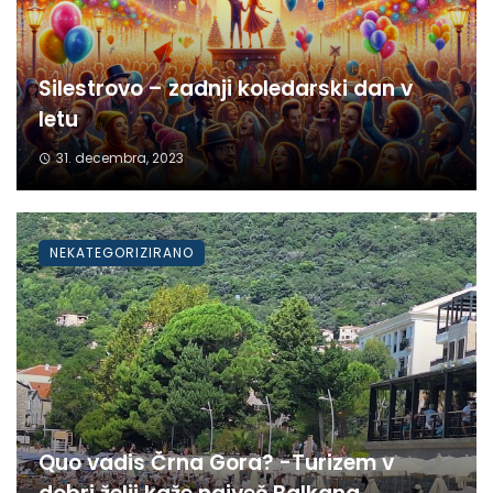
Silestrovo – zadnji koledarski dan v
letu
31. decembra, 2023
NEKATEGORIZIRANO
Quo vadis Črna Gora? -Turizem v