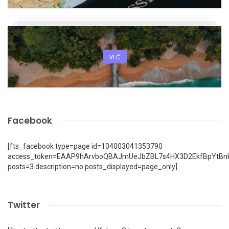
VEČ
Facebook
[fts_facebook type=page id=104003041353790
access_token=EAAP9hArvboQBAJmUeJbZBL7s4HX3D2EkfBpYtBn
posts=3 description=no posts_displayed=page_only]
Twitter