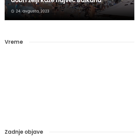
dobri želji kaže največ Balkana
24. avgusta, 2023
Vreme
Zadnje objave