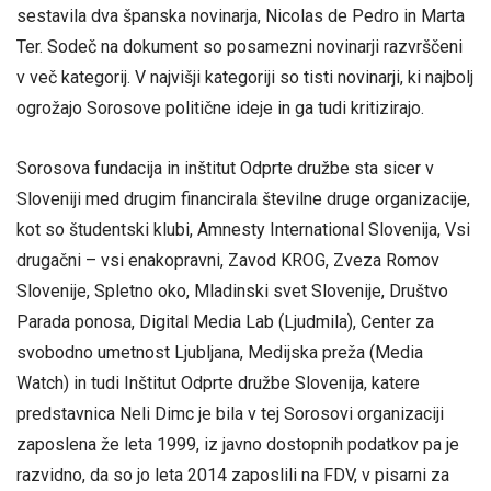
sestavila dva španska novinarja, Nicolas de Pedro in Marta
Ter. Sodeč na dokument so posamezni novinarji razvrščeni
v več kategorij. V najvišji kategoriji so tisti novinarji, ki najbolj
ogrožajo Sorosove politične ideje in ga tudi kritizirajo.
Sorosova fundacija in inštitut Odprte družbe sta sicer v
Sloveniji med drugim financirala številne druge organizacije,
kot so študentski klubi, Amnesty International Slovenija, Vsi
drugačni – vsi enakopravni, Zavod KROG, Zveza Romov
Slovenije, Spletno oko, Mladinski svet Slovenije, Društvo
Parada ponosa, Digital Media Lab (Ljudmila), Center za
svobodno umetnost Ljubljana, Medijska preža (Media
Watch) in tudi Inštitut Odprte družbe Slovenija, katere
predstavnica Neli Dimc je bila v tej Sorosovi organizaciji
zaposlena že leta 1999, iz javno dostopnih podatkov pa je
razvidno, da so jo leta 2014 zaposlili na FDV, v pisarni za