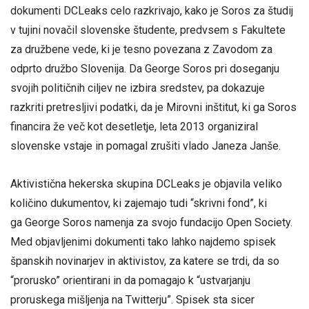
dokumenti DCLeaks celo razkrivajo, kako je Soros za študij
v tujini novačil slovenske študente, predvsem s Fakultete
za družbene vede, ki je tesno povezana z Zavodom za
odprto družbo Slovenija. Da George Soros pri doseganju
svojih političnih ciljev ne izbira sredstev, pa dokazuje
razkriti pretresljivi podatki, da je Mirovni inštitut, ki ga Soros
financira že več kot desetletje, leta 2013 organiziral
slovenske vstaje in pomagal zrušiti vlado Janeza Janše.
Aktivistična hekerska skupina DCLeaks je objavila veliko
količino dukumentov, ki zajemajo tudi “skrivni fond”, ki
ga George Soros namenja za svojo fundacijo Open Society.
Med objavljenimi dokumenti tako lahko najdemo spisek
španskih novinarjev in aktivistov, za katere se trdi, da so
“prorusko” orientirani in da pomagajo k “ustvarjanju
proruskega mišljenja na Twitterju”. Spisek sta sicer