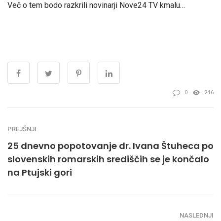
Več o tem bodo razkrili novinarji Nove24 TV kmalu…
0
246
PREJŠNJI
25 dnevno popotovanje dr. Ivana Štuheca po
slovenskih romarskih središčih se je končalo
na Ptujski gori
NASLEDNJI