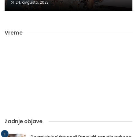
24. avgusta, 2023
Vreme
Zadnje objave
Razmislek: »Vincencij Pavelski, navdih nekega