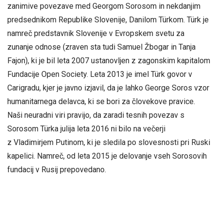
zanimive povezave med Georgom Sorosom in nekdanjim
predsednikom Republike Slovenije, Danilom Türkom. Türk je
namreč predstavnik Slovenije v Evropskem svetu za
zunanje odnose (zraven sta tudi Samuel Žbogar in Tanja
Fajon), ki je bil leta 2007 ustanovljen z zagonskim kapitalom
Fundacije Open Society. Leta 2013 je imel Türk govor v
Carigradu, kjer je javno izjavil, da je lahko George Soros vzor
humanitarnega delavca, ki se bori za človekove pravice.
Naši neuradni viri pravijo, da zaradi tesnih povezav s
Sorosom Türka julija leta 2016 ni bilo na večerji
z Vladimirjem Putinom, ki je sledila po slovesnosti pri Ruski
kapelici. Namreč, od leta 2015 je delovanje vseh Sorosovih
fundacij v Rusij prepovedano.