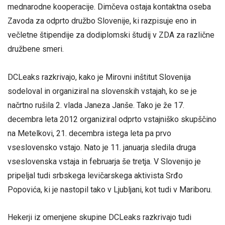
mednarodne kooperacije. Dimčeva ostaja kontaktna oseba
Zavoda za odprto družbo Slovenije, ki razpisuje eno in
večletne štipendije za dodiplomski študij v ZDA za različne
družbene smeri.
DCLeaks razkrivajo, kako je Mirovni inštitut Slovenija
sodeloval in organiziral na slovenskih vstajah, ko se je
načrtno rušila 2. vlada Janeza Janše. Tako je že 17.
decembra leta 2012 organiziral odprto vstajniško skupščino
na Metelkovi, 21. decembra istega leta pa prvo
vseslovensko vstajo. Nato je 11. januarja sledila druga
vseslovenska vstaja in februarja še tretja. V Slovenijo je
pripeljal tudi srbskega levičarskega aktivista Srđo
Popovića, ki je nastopil tako v Ljubljani, kot tudi v Mariboru.
Hekerji iz omenjene skupine DCLeaks razkrivajo tudi