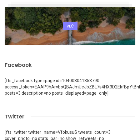
VEČ
Facebook
[fts_facebook type=page id=104003041353790
access_token=EAAP9hArvboQBAJmUeJbZBL7s4HX3D2EkfBpYtBn
posts=3 description=no posts_displayed=page_only]
Twitter
[fts_twitter twitter_name=VfokusuS tweets_count=3
cover_photo=no stats_bar=no show_retweets=no