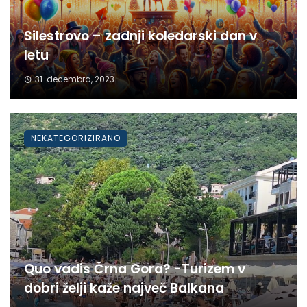
Silestrovo – zadnji koledarski dan v
letu
31. decembra, 2023
NEKATEGORIZIRANO
Quo vadis Črna Gora? -Turizem v
dobri želji kaže največ Balkana