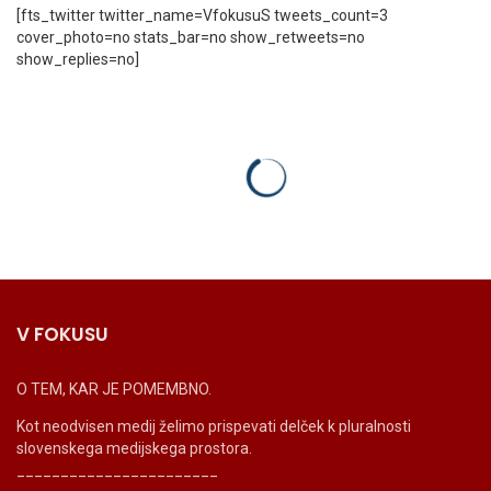
[fts_twitter twitter_name=VfokusuS tweets_count=3
cover_photo=no stats_bar=no show_retweets=no
show_replies=no]
V FOKUSU
O TEM, KAR JE POMEMBNO.
Kot neodvisen medij želimo prispevati delček k pluralnosti
slovenskega medijskega prostora.
_______________________