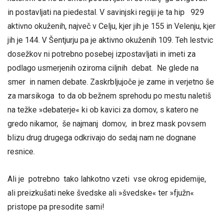
in postavljati na piedestal. V savinjski regiji je ta hip 929
aktivno okuženih, največ v Celju, kjer jih je 155 in Velenju, kjer
jih je 144. V Šentjurju pa je aktivno okuženih 109. Teh lestvic
dosežkov ni potrebno posebej izpostavljati in imeti za
podlago usmerjenih oziroma ciljnih debat. Ne glede na
smer in namen debate. Zaskrbljujoče je zame in verjetno še
za marsikoga to da ob bežnem sprehodu po mestu naletiš
na težke »debaterje« ki ob kavici za domov, s katero ne
gredo nikamor, še najmanj domov, in brez mask povsem
blizu drug drugega odkrivajo do sedaj nam ne dognane
resnice.
Ali je potrebno tako lahkotno vzeti vse okrog epidemije,
ali preizkušati neke švedske ali »švedske« ter »fjužn«
pristope pa presodite sami!