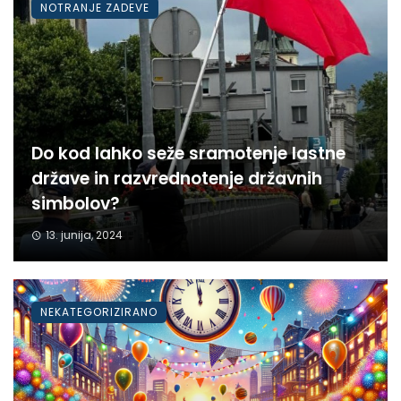
NOTRANJE ZADEVE
Do kod lahko seže sramotenje lastne
države in razvrednotenje državnih
simbolov?
13. junija, 2024
NEKATEGORIZIRANO