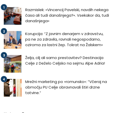
Razmislek: »Vincencij Pavelski, navdih nekega
časa ali tudi današnjega?«. Vsekakor da, tudi
današnjega«
Korupcija: “Z javnim denarjem v zdravstvu,
pa ne za zdravila, ravnali negospodarno,
oziroma za lastni žep. Tokrat na Žalskem«
Želja, cilj ali samo prestavitev? Destinacija
Celje z Deželo Celjsko na sejmu Alpe Adria!
Mrežni marketing po »romunsko«: “Včeraj na
območju PU Celje obravnavali štiri drzne
tatvine.”