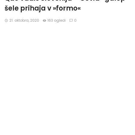
šele prihaja v »formo«
21. oktobra, 2020
163 ogledi
0