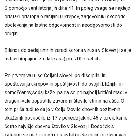
S pomočjo ventilatorja jih diha 41. In poleg vsega se najdejo
pristaši pristopa o rahljanju ukrepov, zagovorniki svobode
obolevanja na lastno odgovornost in neodgovornosti do
drugih.
Bilanca do sedaj umrlih zaradi korona virusa v Sloveniji se je
ustavila(upajmo za dalj časa) pri 200 osebah.
Po prvem valu so Celjani sloveli po disciplini in
spoštovanja ukrepov in spoštljivosti do svojih bližnjih in
someščanov,sedaj kaže pa da so pri najbolj kritični masi v
drugem valu popustile zavore in število strmo narašča. O
tem priča tudi to da je v Celju število dnevnih pozitivnih
okuženih poskočilo iz 17 v ponedeljek na 45 v torek, kar je
četrto najvišje dnevno število v Sloveniji. Dosežek s
katerimi se ne bi smeli postavljati in še manj ga dvigovati