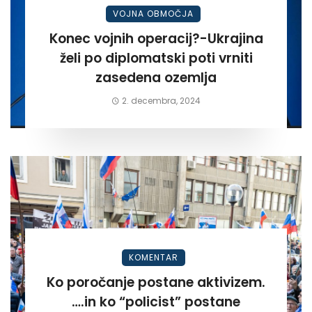
VOJNA OBMOČJA
Konec vojnih operacij?-Ukrajina
želi po diplomatski poti vrniti
zasedena ozemlja
2. decembra, 2024
KOMENTAR
Ko poročanje postane aktivizem.
….in ko “policist” postane