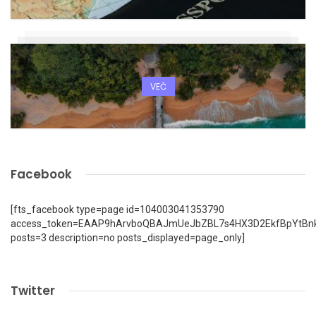
VEČ
Facebook
[fts_facebook type=page id=104003041353790
access_token=EAAP9hArvboQBAJmUeJbZBL7s4HX3D2EkfBpYtBn
posts=3 description=no posts_displayed=page_only]
Twitter