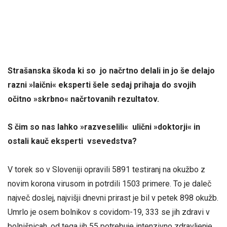
Strašanska škoda ki so jo načrtno delali in jo še delajo
razni »laični« eksperti šele sedaj prihaja do svojih
očitno »skrbno« načrtovanih rezultatov.
S čim so nas lahko »razveselili« ulični »doktorji« in
ostali kauč eksperti vsevedstva?
V torek so v Sloveniji opravili 5891 testiranj na okužbo z
novim korona virusom in potrdili 1503 primere. To je daleč
največ doslej, najvišji dnevni prirast je bil v petek 898 okužb.
Umrlo je osem bolnikov s covidom-19, 333 se jih zdravi v
bolnišnicah, od tega jih 55 potrebuje intenzivno zdravljenje.