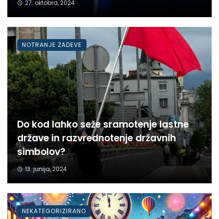
27. oktobra, 2024
NOTRANJE ZADEVE
Do kod lahko seže sramotenje lastne
države in razvrednotenje državnih
simbolov?
13. junija, 2024
NEKATEGORIZIRANO