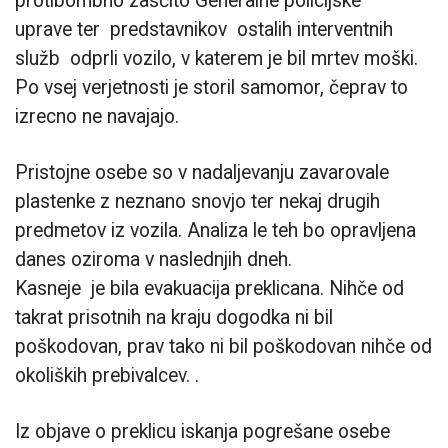
protibombno zaščito Generalne policijske
uprave ter predstavnikov ostalih interventnih
služb odprli vozilo, v katerem je bil mrtev moški.
Po vsej verjetnosti je storil samomor, čeprav to
izrecno ne navajajo.
Pristojne osebe so v nadaljevanju zavarovale
plastenke z neznano snovjo ter nekaj drugih
predmetov iz vozila. Analiza le teh bo opravljena
danes oziroma v naslednjih dneh.
Kasneje je bila evakuacija preklicana. Nihče od
takrat prisotnih na kraju dogodka ni bil
poškodovan, prav tako ni bil poškodovan nihče od
okoliških prebivalcev. .
Iz objave o preklicu iskanja pogrešane osebe