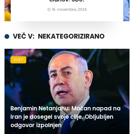
16. novembra, 2024
VEČ V:
NEKATEGORIZIRANO
SVET
Benjamin Netanjahu: Močan napad na
Iran je dosegel svoje cilje. Obljubljen
odgovor izpolnjen