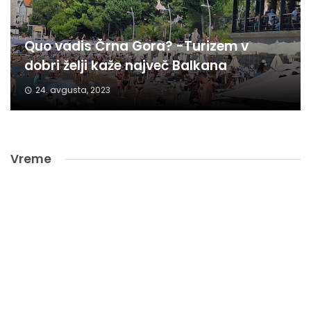
Quo vadis Črna Gora? -Turizem v
dobri želji kaže največ Balkana
24. avgusta, 2023
Vreme