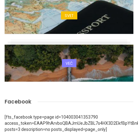
SVET
VEČ
Facebook
[fts_facebook type=page id=104003041353790
access_token=EAAP9hArvboQBAJmUeJbZBL7s4HX3D2EkfBpYtBn
posts=3 description=no posts_displayed=page_only]