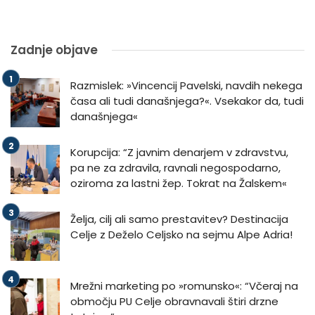
Zadnje objave
Razmislek: »Vincencij Pavelski, navdih nekega
časa ali tudi današnjega?«. Vsekakor da, tudi
današnjega«
Korupcija: “Z javnim denarjem v zdravstvu,
pa ne za zdravila, ravnali negospodarno,
oziroma za lastni žep. Tokrat na Žalskem«
Želja, cilj ali samo prestavitev? Destinacija
Celje z Deželo Celjsko na sejmu Alpe Adria!
Mrežni marketing po »romunsko«: “Včeraj na
območju PU Celje obravnavali štiri drzne