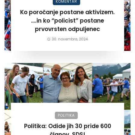
KOMENTAR
Ko poročanje postane aktivizem.
….in ko “policist” postane
prvovrsten odpuljenec
30. novembra, 2024
POLITIKA
Politika: Odide jih 30 pride 600
članov. SDS!