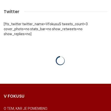
Twitter
[fts_twitter twitter_name=VfokusuS tweets_count=3
cover_photo=no stats_bar=no show_retweets=no
show_replies=no]
V FOKUSU
O TEM, KAR JE POMEMBNO.