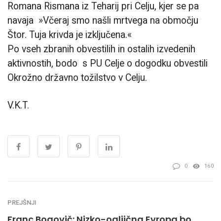
Romana Rismana iz Teharij pri Celju, kjer se pa
navaja »Včeraj smo našli mrtvega na območju
Štor. Tuja krivda je izključena.«
Po vseh zbranih obvestilih in ostalih izvedenih
aktivnostih, bodo s PU Celje o dogodku
obvestili
Okrožno državno tožilstvo v Celju.
V.K.T.
0
160
PREJŠNJI
Franc Bogovič: Nizko-ogljična Evropa bo