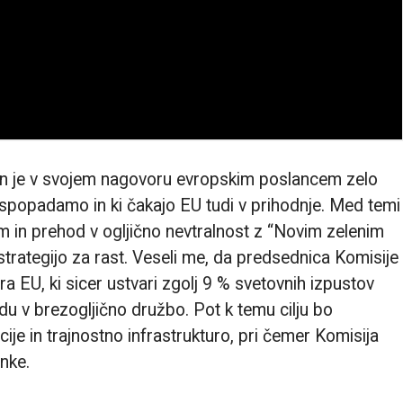
en je v svojem nagovoru evropskim poslancem zelo
o spopadamo in ki čakajo EU tudi v prihodnje. Med temi
 in prehod v ogljično nevtralnost z “Novim zelenim
rategijo za rast. Veseli me, da predsednica Komisije
a EU, ki sicer ustvari zgolj 9 % svetovnih izpustov
du v brezogljično družbo. Pot k temu cilju bo
ije in trajnostno infrastrukturo, pri čemer Komisija
nke.