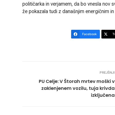
političarka in verjamem, da bo vnesla nov sv
že pokazala tudi z današnjim energičnim 
Facebook
T
PREJŠNJI
PU Celje: V Štorah mrtev moški v
zaklenjenem vozilu, tuja krivda
izključena