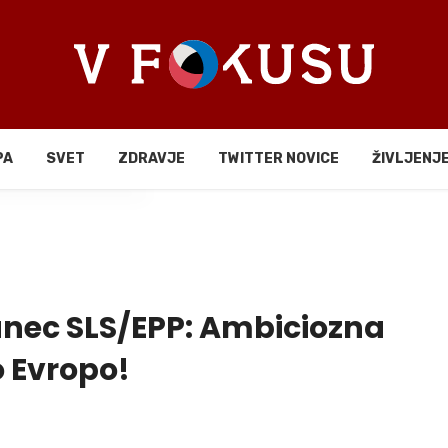
PA
SVET
ZDRAVJE
TWITTER NOVICE
ŽIVLJENJ
li
anec SLS/EPP: Ambiciozna
 Evropo!