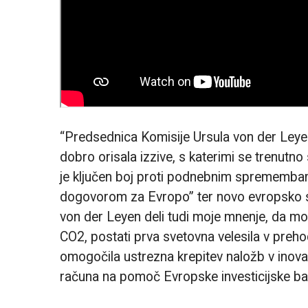
“Predsednica Komisije Ursula von der Ley
dobro orisala izzive, s katerimi se trenutn
je ključen boj proti podnebnim spremembam
dogovorom za Evropo” ter novo evropsko st
von der Leyen deli tudi moje mnenje, da mor
CO2, postati prva svetovna velesila v preho
omogočila ustrezna krepitev naložb v inovac
računa na pomoč Evropske investicijske ba