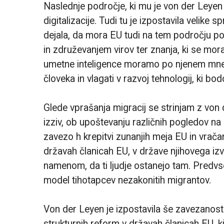
Naslednje področje, ki mu je von der Leyen 
digitalizacije. Tudi tu je izpostavila velik
dejala, da mora EU tudi na tem področju p
in združevanjem virov ter znanja, ki se mora
umetne inteligence moramo po njenem mnenj
človeka in vlagati v razvoj tehnologij, ki bo
Glede vprašanja migracij se strinjam z von
izziv, ob upoštevanju različnih pogledov na
zavezo h krepitvi zunanjih meja EU in vračanj
državah članicah EU, v države njihovega iz
namenom, da ti ljudje ostanejo tam. Predvse
model tihotapcev nezakonitih migrantov.
Von der Leyen je izpostavila še zavezanost 
strukturnih reform v državah članicah EU, k