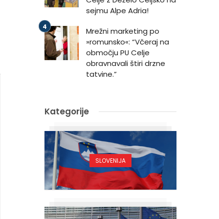
sejmu Alpe Adria!
Mrežni marketing po
»romunsko«: “Včeraj na
območju PU Celje
obravnavali štiri drzne
tatvine.”
Kategorije
SLOVENIJA