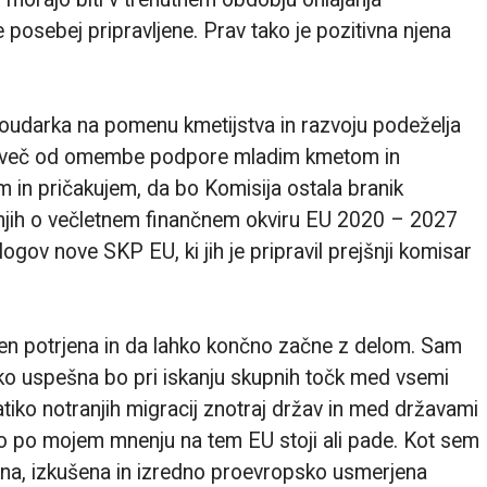
osebej pripravljene. Prav tako je pozitivna njena
oudarka na pomenu kmetijstva in razvoju podeželja
, a več od omembe podpore mladim kmetom in
 Upam in pričakujem, da bo Komisija ostala branik
anjih o večletnem finančnem okviru EU 2020 – 2027
ogov nove SKP EU, ki jih je pripravil prejšnji komisar
yen potrjena in da lahko končno začne z delom. Sam
o uspešna bo pri iskanju skupnih točk med vsemi
tiko notranjih migracij znotraj držav in med državami
hko po mojem mnenju na tem EU stoji ali pade. Kot sem
na, izkušena in izredno proevropsko usmerjena