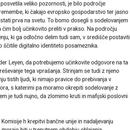
posvetila veliko pozornosti, je bilo področje
e spremembe, ki čakajo evropsko gospodarstvo ter jasno
ostati prva na svetu. To bomo dosegli s sodelovanjem
 čim bolj učinkovito preliti v prakso. Na področju
u, ki ga odločno delim tudi sam, v središče postaviti
do ščitile digitalno identiteto posameznika.
 der Leyen, da potrebujemo učinkovite odgovore na ta
 reševanje tega vprašanja. Strinjam se tudi z njeno
u tistih ljudi, ki nimajo pravice do prebivanja v
vora, s katerimi pa moramo okrepiti sodelovanje z
m je tudi nujno, da zlomimo kruti in mafijski poslovni
Komisije h krepitvi bančne unije in nadaljevanju
i morajo biti v trenutnem obdobju ohlajanja