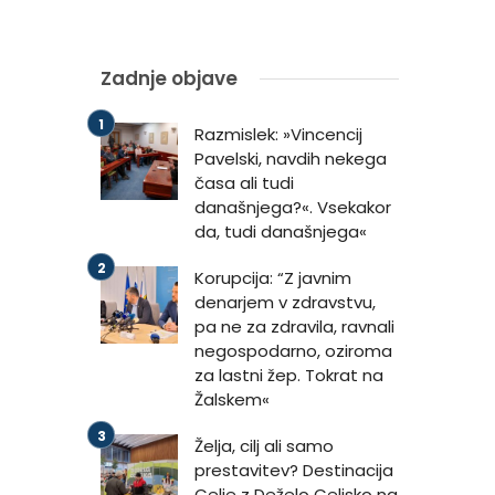
Zadnje objave
Razmislek: »Vincencij
Pavelski, navdih nekega
časa ali tudi
današnjega?«. Vsekakor
da, tudi današnjega«
Korupcija: “Z javnim
denarjem v zdravstvu,
pa ne za zdravila, ravnali
negospodarno, oziroma
za lastni žep. Tokrat na
Žalskem«
Želja, cilj ali samo
prestavitev? Destinacija
Celje z Deželo Celjsko na