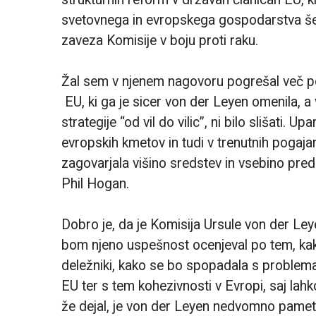
svetovnega in evropskega gospodarstva še p
zaveza Komisije v boju proti raku.
Žal sem v njenem nagovoru pogrešal več p
EU, ki ga je sicer von der Leyen omenila
strategije “od vil do vilic”, ni bilo slišati.
evropskih kmetov in tudi v trenutnih pogaj
zagovarjala višino sredstev in vsebino predl
Phil Hogan.
Dobro je, da je Komisija Ursule von der Le
bom njeno uspešnost ocenjeval po tem, kak
deležniki, kako se bo spopadala s problema
EU ter s tem kohezivnosti v Evropi, saj la
že dejal, je von der Leyen nedvomno pamet