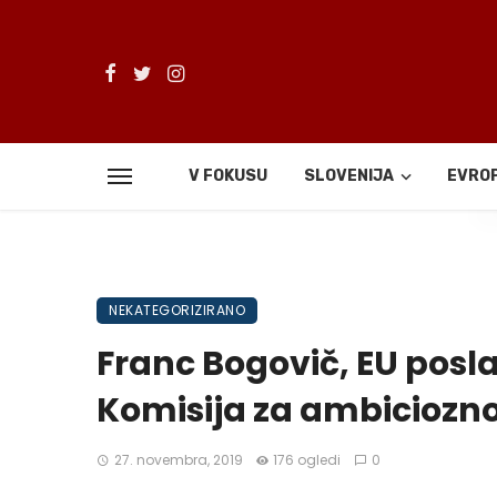
V FOKUSU
SLOVENIJA
EVRO
De
NEKATEGORIZIRANO
Franc Bogovič, EU posl
Komisija za ambiciozno
27. novembra, 2019
176 ogledi
0