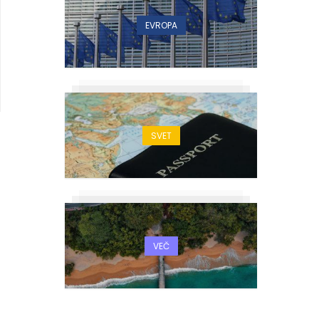
EVROPA
SVET
VEČ