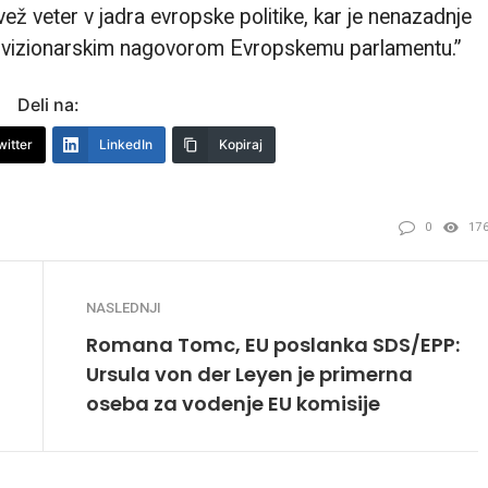
ež veter v jadra evropske politike, kar je nenazadnje
in vizionarskim nagovorom Evropskemu parlamentu.”
Deli na:
witter
LinkedIn
Kopiraj
0
17
NASLEDNJI
Romana Tomc, EU poslanka SDS/EPP:
Ursula von der Leyen je primerna
oseba za vodenje EU komisije