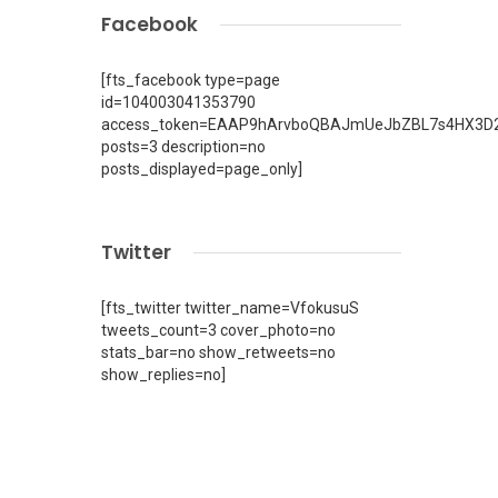
Facebook
[fts_facebook type=page
id=104003041353790
access_token=EAAP9hArvboQBAJmUeJbZBL7s4HX3D2
posts=3 description=no
posts_displayed=page_only]
Twitter
[fts_twitter twitter_name=VfokusuS
tweets_count=3 cover_photo=no
stats_bar=no show_retweets=no
show_replies=no]