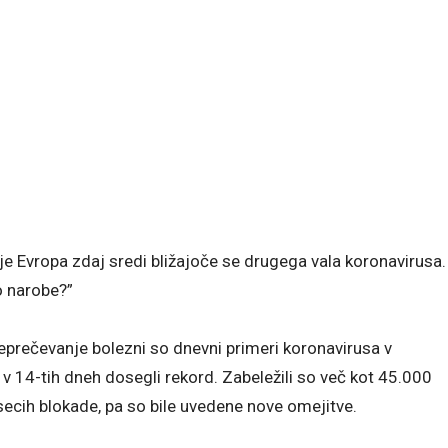
 je Evropa zdaj sredi bližajoče se drugega vala koronavirusa.
o narobe?”
eprečevanje bolezni so dnevni primeri koronavirusa v
 v 14-tih dneh dosegli rekord. Zabeležili so več kot 45.000
esecih blokade, pa so bile uvedene nove omejitve.