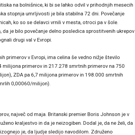
itiska na bolnišnice, ki bi se lahko odvil v prihodnjih mesecih
a stopnja umrljivosti je bila stabilna 72 dni. Povečanje
nicah, ko so se delavci vrnili v mesta, otroci pa v šole.
, da je bilo povečanje delno posledica sprostitvenih ukrepov
gnali drugi val v Evropi.
ih primerov v Evropi, ima celina še vedno nižje število
 4,4 milijona primerov in 217.278 smrtnih primerov na 750
ijon), ZDA pa 6,7 ​​milijona primerov in 198.000 smrtnih
mrlih 0,00060/milijon).
merov, največ od maja. Britanski premier Boris Johnson je v
uženo kraljestvo in da je neizogiben. Dodal je, da ne želi, da
 izognejo je, da ljudje sledijo navodilom. Združeno