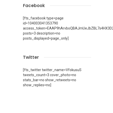
Facebook
[fts_facebook type=page
id=104003041353790
access_token=EAAP9hArvboQBAJmUeJbZBL7s4HX3D2
posts=3 description=no
posts_displayed=page_only]
Twitter
[fts_twitter twitter_name=VfokusuS
tweets_count=3 cover_photo=no
stats_bar=no show_retweets=no
show_replies=no]