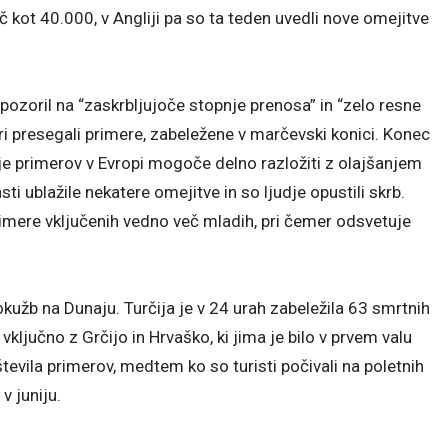
č kot 40.000, v Angliji pa so ta teden uvedli nove omejitve
ozoril na “zaskrbljujoče stopnje prenosa” in “zelo resne
eri presegali primere, zabeležene v marčevski konici. Konec
je primerov v Evropi mogoče delno razložiti z olajšanjem
sti ublažile nekatere omejitve in so ljudje opustili skrb.
 primere vključenih vedno več mladih, pri čemer odsvetuje
okužb na Dunaju. Turčija je v 24 urah zabeležila 63 smrtnih
, vključno z Grčijo in Hrvaško, ki jima je bilo v prvem valu
tevila primerov, medtem ko so turisti počivali na poletnih
 juniju.