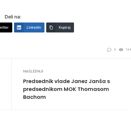
Deli na:
witter
LinkedIn
Kopiraj
0
16
NASLEDNJI
Predsednik vlade Janez Janša s
predsednikom MOK Thomasom
Bachom