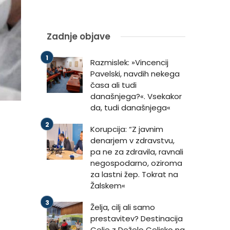
Zadnje objave
Razmislek: »Vincencij
Pavelski, navdih nekega
časa ali tudi
današnjega?«. Vsekakor
da, tudi današnjega«
Korupcija: “Z javnim
denarjem v zdravstvu,
pa ne za zdravila, ravnali
negospodarno, oziroma
za lastni žep. Tokrat na
Žalskem«
Želja, cilj ali samo
prestavitev? Destinacija
Celje z Deželo Celjsko na