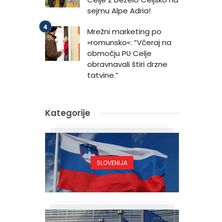
sejmu Alpe Adria!
Mrežni marketing po
»romunsko«: “Včeraj na
območju PU Celje
obravnavali štiri drzne
tatvine.”
Kategorije
SLOVENIJA