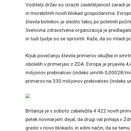
Voditelji držav so izrazili zaskrbljenost zaradi pr
in morebitnih novih blokad gospodarstva. Evropsk
števila bolnikov je sledilo takoj po poletnih počit
Svetovna zdravstvena organizacija je predlagala
in tudi ljudje so se sprostili. Kaže, da so mladi po
Kljub povečanju števila primerov okužbe in smrtn
obolelih v primerjavi z ZDA. Evropa je prijavila
milijonov prebivalcev (indeks umrlih 0,00028/mil
primerov na 330 milijonov prebivalcev (indeks u
Britanija je v soboto zabeležila 4.422 novih pri
petek novinarjem dejal, da drugi val prihaja v Zdr
gredo v novo blokado, in edini način, da se temu