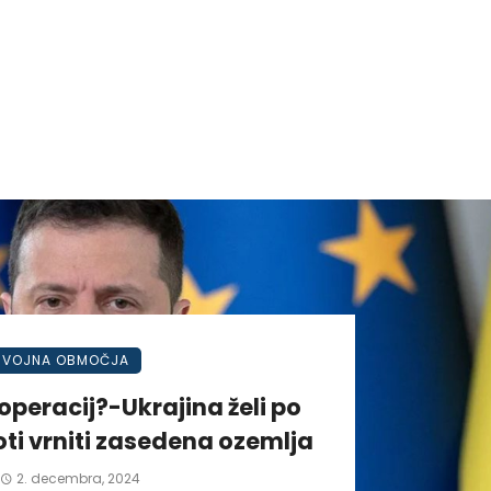
VOJNA OBMOČJA
operacij?-Ukrajina želi po
ti vrniti zasedena ozemlja
2. decembra, 2024