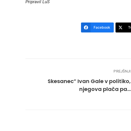
Pripravil LuS
Facebook
T
PREJŠNJI
Skesanec” Ivan Gale v politiko,
njegova plača pa…