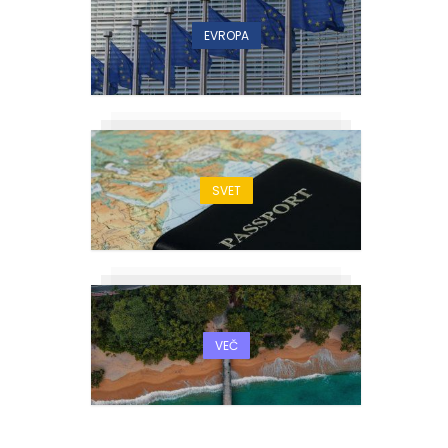
EVROPA
SVET
VEČ