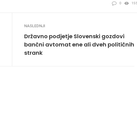
0
15
NASLEDNJI
Državno podjetje Slovenski gozdovi
bančni avtomat ene ali dveh političnih
strank