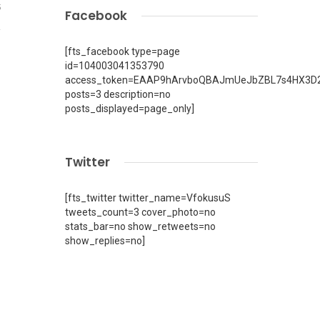
5
Facebook
[fts_facebook type=page
id=104003041353790
access_token=EAAP9hArvboQBAJmUeJbZBL7s4HX3D2
posts=3 description=no
posts_displayed=page_only]
Twitter
[fts_twitter twitter_name=VfokusuS
tweets_count=3 cover_photo=no
stats_bar=no show_retweets=no
show_replies=no]