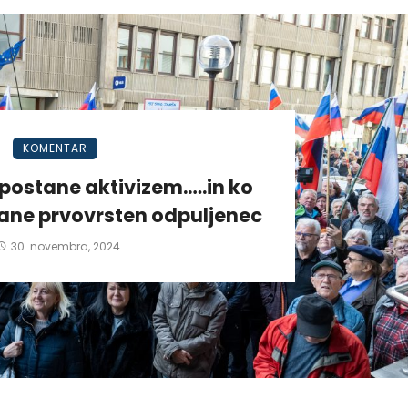
KOMENTAR
postane aktivizem.….in ko
tane prvovrsten odpuljenec
30. novembra, 2024