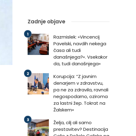
Zadnje objave
Razmislek: »Vincencij
Pavelski, navdih nekega
časa ali tudi
današnjega?«. Vsekakor
da, tudi današnjega«
Korupcija: “Z javnim
denarjem v zdravstvu,
pa ne za zdravila, ravnali
negospodarno, oziroma
za lastni žep. Tokrat na
Žalskem«
Želja, cilj ali samo
prestavitev? Destinacija
Celje z Deželo Celjsko na