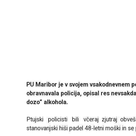
PU Maribor je v svojem vsakodnevnem poro
obravnavala policija, opisal res nevsakda
dozo” alkohola.
Ptujski policisti bili včeraj zjutraj obv
stanovanjski hiši padel 48-letni moški in se