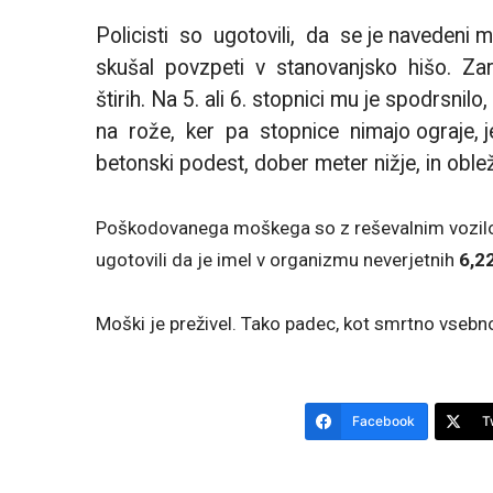
Policisti so ugotovili, da se je navedeni 
skušal povzpeti v stanovanjsko hišo. Zara
štirih. Na 5. ali 6. stopnici mu je spodrsnilo,
na rože, ker pa stopnice nimajo ograje, j
betonski podest, dober meter nižje, in obl
Poškodovanega moškega so z reševalnim vozilom 
ugotovili da je imel v organizmu neverjetnih
6,2
Moški je preživel. Tako padec, kot smrtno vsebn
Facebook
T