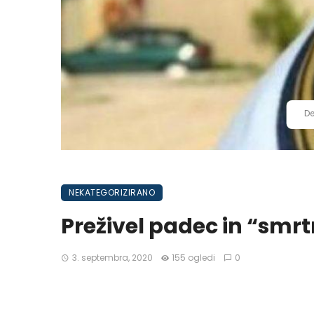
De
NEKATEGORIZIRANO
Preživel padec in “smr
3. septembra, 2020
155 ogledi
0