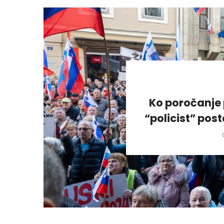
Ko poročanje 
“policist” pos