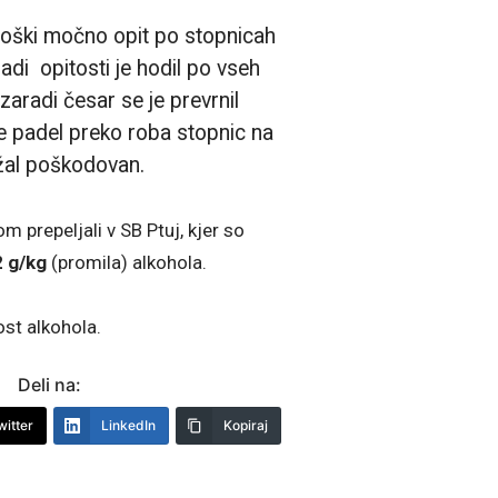
moški močno opit po stopnicah
di opitosti je hodil po vseh
 zaradi česar se je prevrnil
e padel preko roba stopnic na
ežal poškodovan.
prepeljali v SB Ptuj, kjer so
2 g/kg
(promila) alkohola.
ost alkohola.
Deli na:
witter
LinkedIn
Kopiraj