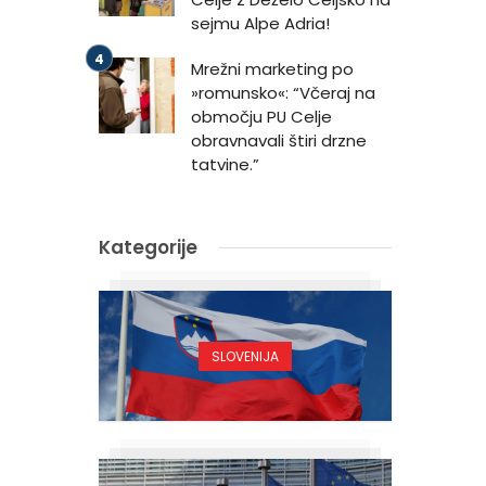
sejmu Alpe Adria!
Mrežni marketing po
»romunsko«: “Včeraj na
območju PU Celje
obravnavali štiri drzne
tatvine.”
Kategorije
SLOVENIJA