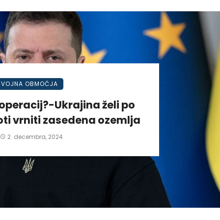
VOJNA OBMOČJA
operacij?-Ukrajina želi po
ti vrniti zasedena ozemlja
2. decembra, 2024