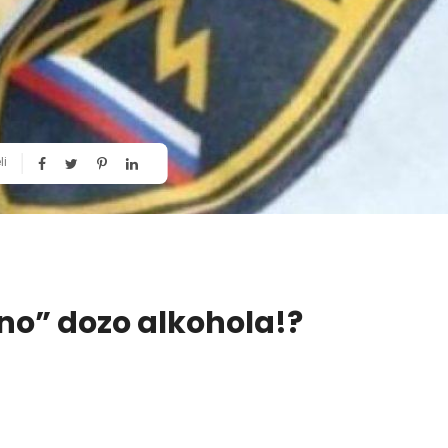
li
tno” dozo alkohola!?