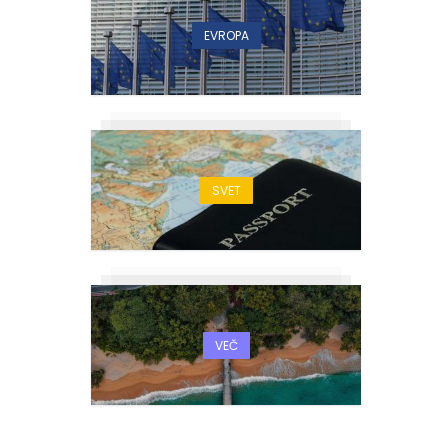
EVROPA
SVET
VEČ