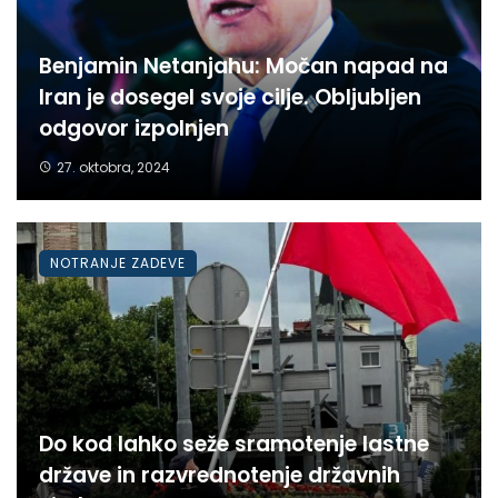
Benjamin Netanjahu: Močan napad na
Iran je dosegel svoje cilje. Obljubljen
odgovor izpolnjen
27. oktobra, 2024
NOTRANJE ZADEVE
Do kod lahko seže sramotenje lastne
države in razvrednotenje državnih