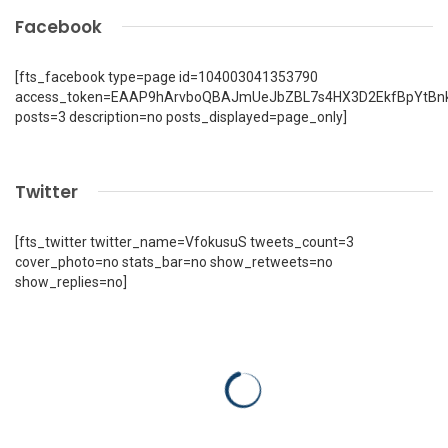
Facebook
[fts_facebook type=page id=104003041353790
access_token=EAAP9hArvboQBAJmUeJbZBL7s4HX3D2EkfBpYtBn
posts=3 description=no posts_displayed=page_only]
Twitter
[fts_twitter twitter_name=VfokusuS tweets_count=3
cover_photo=no stats_bar=no show_retweets=no
show_replies=no]