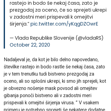
rastejo in bodo še nekaj časa, zato je
prezgodaj za oceno, če so sprejeti ukrepi
v zadostni meri prispevali k omejitvi
širjenja.”
pic.twitter.com/yKqgDZOwrE
— Vlada Republike Slovenije (@vladaRS)
October 22, 2020
Nadaljeval je, da kot je bilo delno napovedano,
številke rastejo in bodo rastle še nekaj časa, zato
je v tem trenutku tudi bistveno prezgodaj za
oceno, ali so splošni ukrepi, ki smo jih sprejeli, kot
je obvezno nošenje mask povsod ali omejitev
gibanja ponoči bistveno ali v zadostni meri
prispevali k omejitvi širjenja virusa. ” V vsakem
primeru je potrebno sprejeti še nekatere dodatne