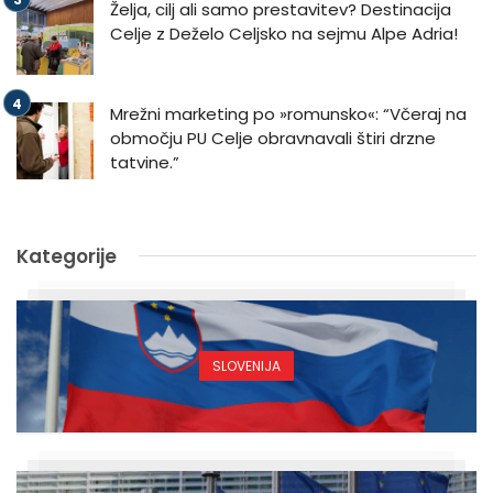
Želja, cilj ali samo prestavitev? Destinacija
Celje z Deželo Celjsko na sejmu Alpe Adria!
Mrežni marketing po »romunsko«: “Včeraj na
območju PU Celje obravnavali štiri drzne
tatvine.”
Kategorije
SLOVENIJA