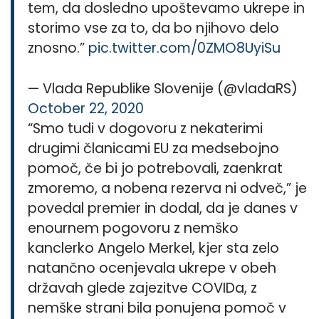
tem, da dosledno upoštevamo ukrepe in
storimo vse za to, da bo njihovo delo
znosno.”
pic.twitter.com/0ZMO8UyiSu
— Vlada Republike Slovenije (@vladaRS)
October 22, 2020
“Smo tudi v dogovoru z nekaterimi
drugimi članicami EU za medsebojno
pomoč, če bi jo potrebovali, zaenkrat
zmoremo, a nobena rezerva ni odveč,” je
povedal premier in dodal, da je danes v
enournem pogovoru z nemško
kanclerko Angelo Merkel, kjer sta zelo
natančno ocenjevala ukrepe v obeh
državah glede zajezitve COVIDa, z
nemške strani bila ponujena pomoč v