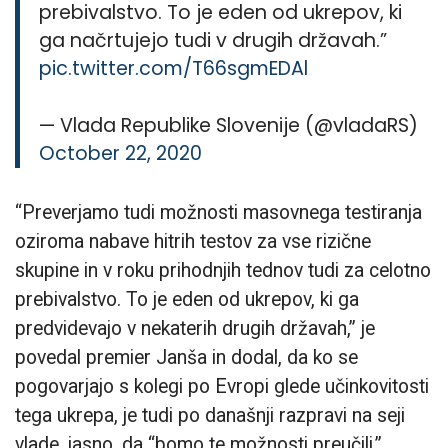
prebivalstvo. To je eden od ukrepov, ki
ga načrtujejo tudi v drugih državah.”
pic.twitter.com/T66sgmEDAl
— Vlada Republike Slovenije (@vladaRS)
October 22, 2020
“Preverjamo tudi možnosti masovnega testiranja
oziroma nabave hitrih testov za vse rizične
skupine in v roku prihodnjih tednov tudi za celotno
prebivalstvo. To je eden od ukrepov, ki ga
predvidevajo v nekaterih drugih državah,” je
povedal premier Janša in dodal, da ko se
pogovarjajo s kolegi po Evropi glede učinkovitosti
tega ukrepa, je tudi po današnji razpravi na seji
vlade, jasno, da “bomo te možnosti preučili.”