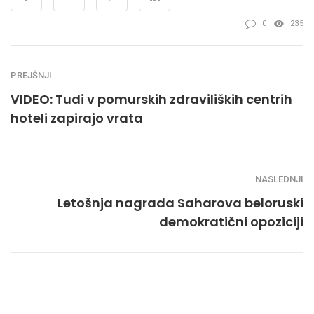
0
235
PREJŠNJI
VIDEO: Tudi v pomurskih zdraviliških centrih
hoteli zapirajo vrata
NASLEDNJI
Letošnja nagrada Saharova beloruski
demokratični opoziciji