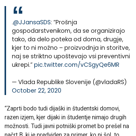
.
@JJansaSDS
: “Prošnja
gospodarstvenikom, da se organizirajo
tako, da delo poteka od doma, drugje,
kjer to ni možno – proizvodnja in storitve,
naj se striktno upoštevajo vsi preventivni
ukrepi.”
pic.twitter.com/vCSgyQe6MR
— Vlada Republike Slovenije (@vladaRS)
October 22, 2020
“Zaprti bodo tudi dijaški in študentski domovi,
razen izjem, kjer dijaki in študentje nimajo drugih
možnosti. Tudi javni potniški promet bo prešel na
načrt B, ki je predviden za primer, ko ni šol to