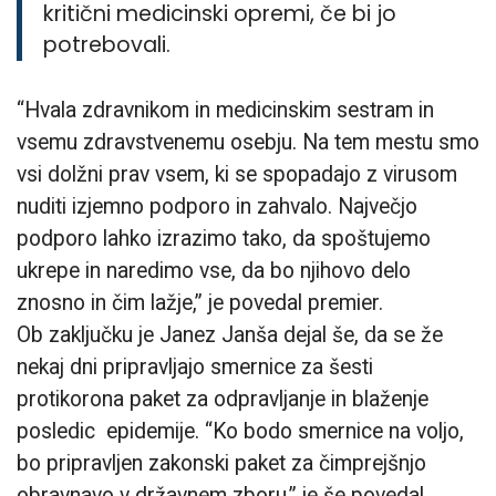
kritični medicinski opremi, če bi jo
potrebovali.
“Hvala zdravnikom in medicinskim sestram in
vsemu zdravstvenemu osebju. Na tem mestu smo
vsi dolžni prav vsem, ki se spopadajo z virusom
nuditi izjemno podporo in zahvalo. Največjo
podporo lahko izrazimo tako, da spoštujemo
ukrepe in naredimo vse, da bo njihovo delo
znosno in čim lažje,” je povedal premier.
Ob zaključku je Janez Janša dejal še, da se že
nekaj dni pripravljajo smernice za šesti
protikorona paket za odpravljanje in blaženje
posledic epidemije. “Ko bodo smernice na voljo,
bo pripravljen zakonski paket za čimprejšnjo
obravnavo v državnem zboru,” je še povedal