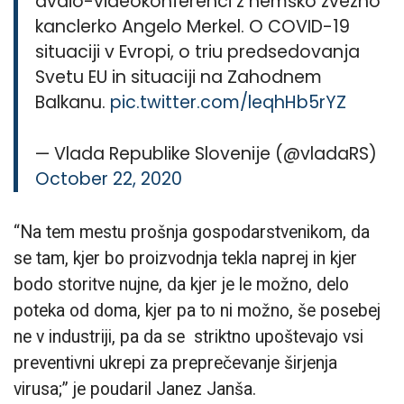
avdio-videokonferenci z nemško zvezno
kanclerko Angelo Merkel. O COVID-19
situaciji v Evropi, o triu predsedovanja
Svetu EU in situaciji na Zahodnem
Balkanu.
pic.twitter.com/leqhHb5rYZ
— Vlada Republike Slovenije (@vladaRS)
October 22, 2020
“Na tem mestu prošnja gospodarstvenikom, da
se tam, kjer bo proizvodnja tekla naprej in kjer
bodo storitve nujne, da kjer je le možno, delo
poteka od doma, kjer pa to ni možno, še posebej
ne v industriji, pa da se striktno upoštevajo vsi
preventivni ukrepi za preprečevanje širjenja
virusa;” je poudaril Janez Janša.