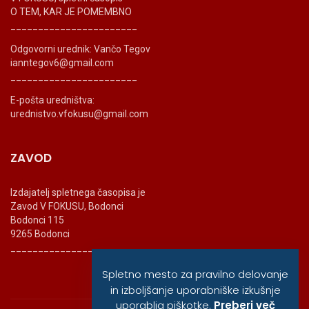
O TEM, KAR JE POMEMBNO
_______________________
Odgovorni urednik: Vančo Tegov
ianntegov6@gmail.com
_______________________
E-pošta uredništva:
urednistvo.vfokusu@gmail.com
ZAVOD
Izdajatelj spletnega časopisa je
Zavod V FOKUSU, Bodonci
Bodonci 115
9265 Bodonci
_______________________
Spletno mesto za pravilno delovanje
in izboljšanje uporabniške izkušnje
uporablja piškotke.
Preberi več