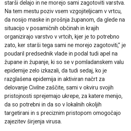
starši delajo in ne morejo sami zagotoviti varstva.
Na tem mestu poziv vsem vzgojiteljicam v vrtcu,
da nosijo maske in prošnja županom, da glede na
situacijo v posamičnih občinah in krajih
organizirajo varstvo v vrtcih, kjer je to potrebno
zato, ker starši tega sami ne morejo zagotoviti,” je
poudaril predsednik vlade in podal tudi apel na
župane in županje, ki so se v pomladanskem valu
epidemije zelo izkazali, da tudi sedaj, ko je
razglašena epidemija in aktiviran načrt za
delovanje Civilne zaščite, sami v okviru svojih
pristojnosti sprejemajo ukrepe, za katere menijo,
da so potrebni in da so v lokalnih okoljih
targetirani in s preciznim pristopom omogočajo
zajezitev širjenja virusa.