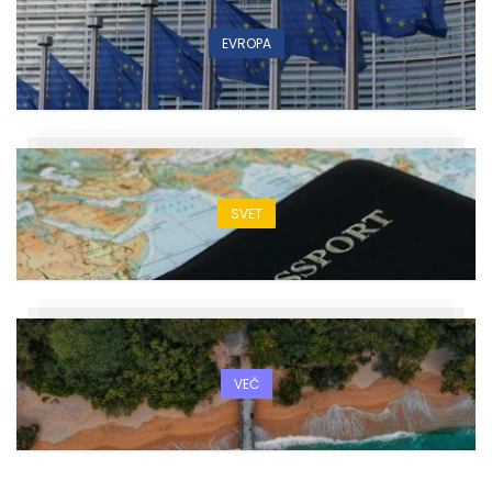
EVROPA
SVET
VEČ