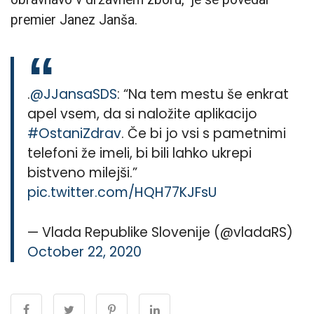
premier Janez Janša.
.
@JJansaSDS
: “Na tem mestu še enkrat
apel vsem, da si naložite aplikacijo
#OstaniZdrav
. Če bi jo vsi s pametnimi
telefoni že imeli, bi bili lahko ukrepi
bistveno milejši.”
pic.twitter.com/HQH77KJFsU
— Vlada Republike Slovenije (@vladaRS)
October 22, 2020