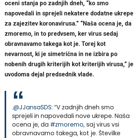
oceni stanja po zadnjih dneh, “ko smo
napovedali in sprejeli nekatere dodatne ukrepe
za zajezitev koronavirusa.” “Naša ocena je, da
zmoremo, in to predvsem, ker virus sedaj
obravnavamo takega kot je. Torej kot
nevarnost, ki je simetrična in ne izbira po
nobenih drugih kriterijih kot kriterijih virusa,” je
uvodoma dejal predsednik vlade.
.
@JJansaSDS
: “V zadnjih dneh smo
sprejeli in napovedali nove ukrepe. Naša
ocena je, da
#zmoremo
, saj virus vsi
obravnavamo takega, kot je. Številke