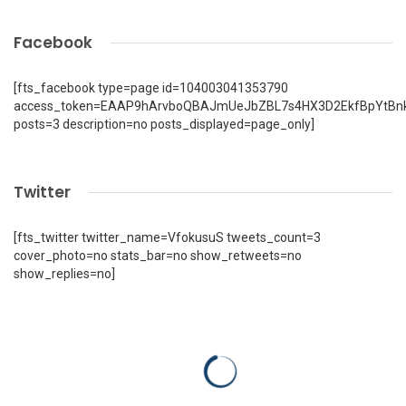
Facebook
[fts_facebook type=page id=104003041353790
access_token=EAAP9hArvboQBAJmUeJbZBL7s4HX3D2EkfBpYtBn
posts=3 description=no posts_displayed=page_only]
Twitter
[fts_twitter twitter_name=VfokusuS tweets_count=3
cover_photo=no stats_bar=no show_retweets=no
show_replies=no]