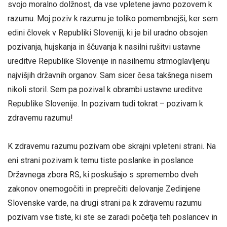
svojo moralno dolžnost, da vse vpletene javno pozovem k
razumu. Moj poziv k razumu je toliko pomembnejši, ker sem
edini človek v Republiki Sloveniji, ki je bil uradno obsojen
pozivanja, hujskanja in ščuvanja k nasilni rušitvi ustavne
ureditve Republike Slovenije in nasilnemu strmoglavljenju
najvišjih državnih organov. Sam sicer česa takšnega nisem
nikoli storil. Sem pa pozival k obrambi ustavne ureditve
Republike Slovenije. In pozivam tudi tokrat – pozivam k
zdravemu razumu!
K zdravemu razumu pozivam obe skrajni vpleteni strani. Na
eni strani pozivam k temu tiste poslanke in poslance
Državnega zbora RS, ki poskušajo s spremembo dveh
zakonov onemogočiti in preprečiti delovanje Zedinjene
Slovenske varde, na drugi strani pa k zdravemu razumu
pozivam vse tiste, ki ste se zaradi početja teh poslancev in