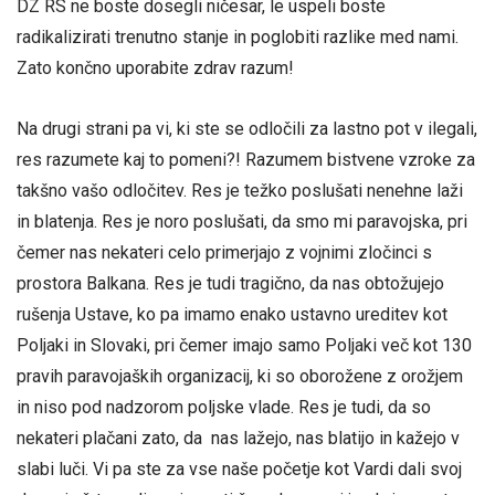
DZ RS ne boste dosegli ničesar, le uspeli boste
radikalizirati trenutno stanje in poglobiti razlike med nami.
Zato končno uporabite zdrav razum!
Na drugi strani pa vi, ki ste se odločili za lastno pot v ilegali,
res razumete kaj to pomeni?! Razumem bistvene vzroke za
takšno vašo odločitev. Res je težko poslušati nenehne laži
in blatenja. Res je noro poslušati, da smo mi paravojska, pri
čemer nas nekateri celo primerjajo z vojnimi zločinci s
prostora Balkana. Res je tudi tragično, da nas obtožujejo
rušenja Ustave, ko pa imamo enako ustavno ureditev kot
Poljaki in Slovaki, pri čemer imajo samo Poljaki več kot 130
pravih paravojaških organizacij, ki so oborožene z orožjem
in niso pod nadzorom poljske vlade. Res je tudi, da so
nekateri plačani zato, da nas lažejo, nas blatijo in kažejo v
slabi luči. Vi pa ste za vse naše početje kot Vardi dali svoj