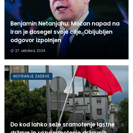
Benjamin Netanjahu: Močan napad na
Iran je dosegel svoje cilje. Obljubljen
odgovor izpolnjen
27. oktobra, 2024
NOTRANJE ZADEVE
Do kod lahko seže sramotenje lastne
države in razvrednotenje državnih