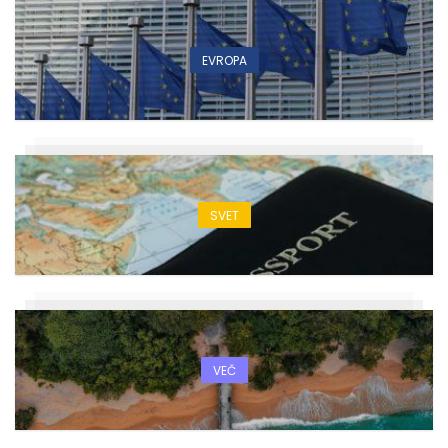
EVROPA
SVET
VEČ