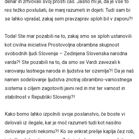
denar in žrtvovali svoj prosti čas. Jasno mi je, da je vse to
res težko poslušati, še manj razumeti in dojeti. Tudi sam bi
se lahko vprašal, zakaj sem pravzaprav sploh bil v zaporu?!
Toda! Ste mar pozabili na to, zakaj smo se sploh ustanovili
kot civilna iniciativa Prostovoljna obrambna skupnost
svobodnih ljudi Slovenije – Zedinjena Slovenska narodna
varda?! Ste pozabili na to, da smo se Vardi zavezali k
varovanju lastnega naroda in ljudstva ter ozemlja?! Da je naš
namen sodelovanje ljudstva znotraj obrambno-varnostnega
sistema s ciljem zagotoviti javni red in mir ter varnost in
stabilnost v Republiki Sloveniji?!
Kako bomo lahko izpolnili svoje poslanstvo, če boste vi
delovali iz ilegale, kar je moč razumeti tudi kot nasilno
delovanje proti nekomu?! Ko se enkrat prelije kaplja čez rob,