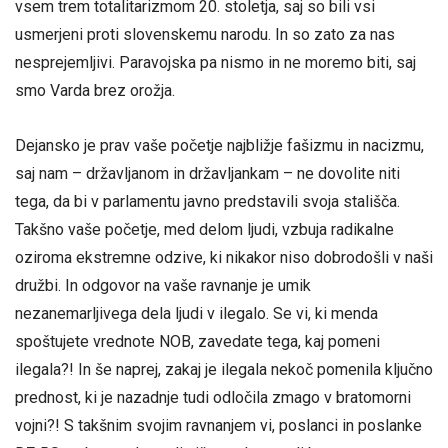
vsem trem totalitarizmom 20. stoletja, saj so bili vsi
usmerjeni proti slovenskemu narodu. In so zato za nas
nesprejemljivi. Paravojska pa nismo in ne moremo biti, saj
smo Varda brez orožja.
Dejansko je prav vaše početje najbližje fašizmu in nacizmu,
saj nam – državljanom in državljankam – ne dovolite niti
tega, da bi v parlamentu javno predstavili svoja stališča.
Takšno vaše početje, med delom ljudi, vzbuja radikalne
oziroma ekstremne odzive, ki nikakor niso dobrodošli v naši
družbi. In odgovor na vaše ravnanje je umik
nezanemarljivega dela ljudi v ilegalo. Se vi, ki menda
spoštujete vrednote NOB, zavedate tega, kaj pomeni
ilegala?! In še naprej, zakaj je ilegala nekoč pomenila ključno
prednost, ki je nazadnje tudi odločila zmago v bratomorni
vojni?! S takšnim svojim ravnanjem vi, poslanci in poslanke