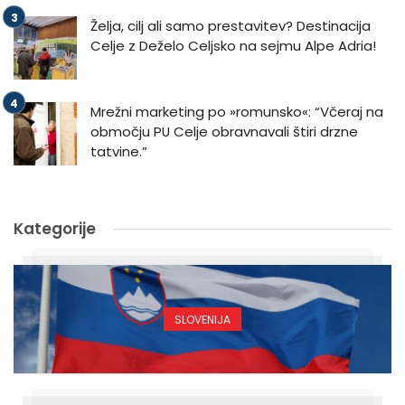
Želja, cilj ali samo prestavitev? Destinacija
Celje z Deželo Celjsko na sejmu Alpe Adria!
Mrežni marketing po »romunsko«: “Včeraj na
območju PU Celje obravnavali štiri drzne
tatvine.”
Kategorije
SLOVENIJA