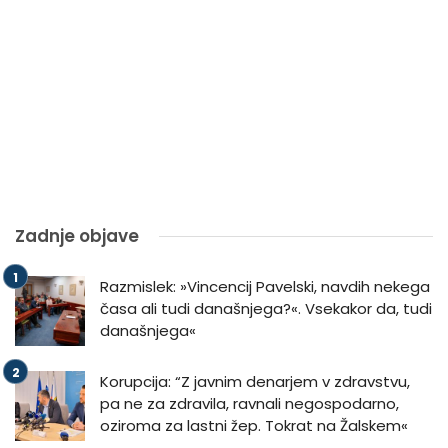
Zadnje objave
Razmislek: »Vincencij Pavelski, navdih nekega
časa ali tudi današnjega?«. Vsekakor da, tudi
današnjega«
Korupcija: “Z javnim denarjem v zdravstvu,
pa ne za zdravila, ravnali negospodarno,
oziroma za lastni žep. Tokrat na Žalskem«