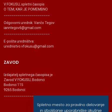
V FOKUSU, spletni časopis
O TEM, KAR JE POMEMBNO
_______________________
Odgovorni urednik: Vančo Tegov
ianntegov6@gmail.com
_______________________
E-pošta uredništva:
urednistvo.vfokusu@gmail.com
ZAVOD
Izdajatelj spletnega časopisa je
Zavod V FOKUSU, Bodonci
Bodonci 115
9265 Bodonci
_______________________
Spletno mesto za pravilno delovanje
in izboljšanje uporabniške izkušnje