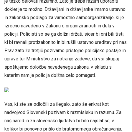
je težko delovati razumno. Zato je treba razum uporabiti
dokler je to možno. Državljani in državljanke imamo ustavno
in zakonsko podlago za varnostno samoorganiziranje, ki je
izrecno navedeno v Zakonu o organiziranosti in delu v
policiji. Policisti so se ga dolžni držati, sicer bi oni bili tisti,
ki bi ravnali protizakonito in bi rušili ustavno ureditev pri nas.
Prav zato že tretjič pozivamo pristojne policijske postaje in
uprave ter Ministrstvo za notranje zadeve, da vsi skupaj
spoštujemo določbe navedenega zakona, v skladu s
katerim nam je policija dolžna celo pomagati.
Vas, ki ste se odločili za ilegalo, zato še enkrat kot
nadvojvod Slovenski pozivam k razmisleku in razumu. Za
naš narod in za slovensko ljudstvo bi bilo najslabše, v
kolikor bi ponovno prišlo do bratomornega obračunavanja.