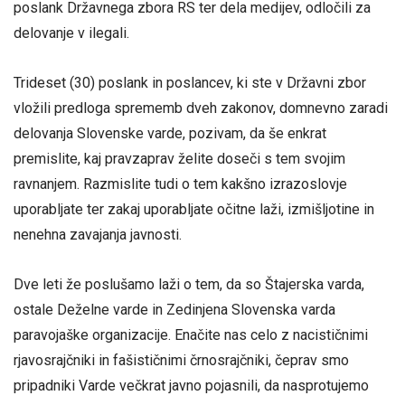
poslank Državnega zbora RS ter dela medijev, odločili za
delovanje v ilegali.
Trideset (30) poslank in poslancev, ki ste v Državni zbor
vložili predloga sprememb dveh zakonov, domnevno zaradi
delovanja Slovenske varde, pozivam, da še enkrat
premislite, kaj pravzaprav želite doseči s tem svojim
ravnanjem. Razmislite tudi o tem kakšno izrazoslovje
uporabljate ter zakaj uporabljate očitne laži, izmišljotine in
nenehna zavajanja javnosti.
Dve leti že poslušamo laži o tem, da so Štajerska varda,
ostale Deželne varde in Zedinjena Slovenska varda
paravojaške organizacije. Enačite nas celo z nacističnimi
rjavosrajčniki in fašističnimi črnosrajčniki, čeprav smo
pripadniki Varde večkrat javno pojasnili, da nasprotujemo