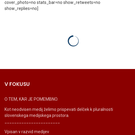
cover_photo=no stats_bar=no show_retweets=no
show_replies=no]
V FOKUSU
O TEM, KAR JE POMEMBNO.
Kot neodvisen medij želimo prispevati delček k pluralnosti
slovenskega medijskega prostora.
_______________________
Vpisan v razvid medijev