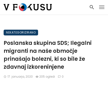
NEKATEGORIZIRANO
Poslanska skupina SDS; Ilegalni
migranti na naše območje
prinašajo bolezni, ki so bile že
zdavnaj izkoreninjene
17. januarja, 2020
205 ogledi
0