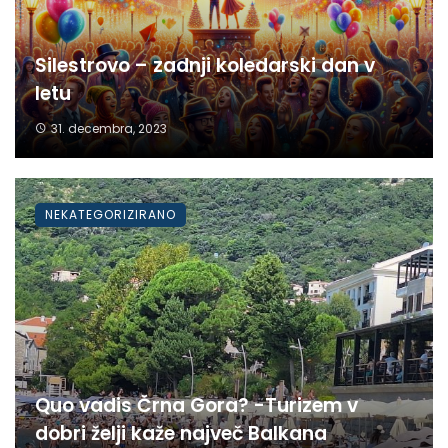
Silestrovo – zadnji koledarski dan v
letu
31. decembra, 2023
NEKATEGORIZIRANO
Quo vadis Črna Gora? -Turizem v
dobri želji kaže največ Balkana