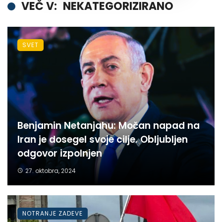
VEČ V:
NEKATEGORIZIRANO
SVET
Benjamin Netanjahu: Močan napad na
Iran je dosegel svoje cilje. Obljubljen
odgovor izpolnjen
27. oktobra, 2024
NOTRANJE ZADEVE