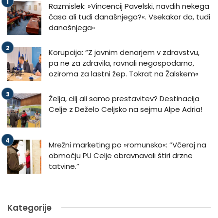
Razmislek: »Vincencij Pavelski, navdih nekega
časa ali tudi današnjega?«. Vsekakor da, tudi
današnjega«
Korupcija: “Z javnim denarjem v zdravstvu,
pa ne za zdravila, ravnali negospodarno,
oziroma za lastni žep. Tokrat na Žalskem«
Želja, cilj ali samo prestavitev? Destinacija
Celje z Deželo Celjsko na sejmu Alpe Adria!
Mrežni marketing po »romunsko«: “Včeraj na
območju PU Celje obravnavali štiri drzne
tatvine.”
Kategorije