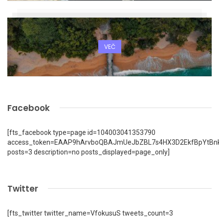
VEČ
Facebook
[fts_facebook type=page id=104003041353790
access_token=EAAP9hArvboQBAJmUeJbZBL7s4HX3D2EkfBpYtBn
posts=3 description=no posts_displayed=page_only]
Twitter
[fts_twitter twitter_name=VfokusuS tweets_count=3