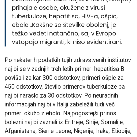
prihajale osebe, okužene z virusi
tuberkuloze, hepatitisa, HIV-a, ošpic,
ebole…Kakšne so številke obolenj, je
težko vedeti natančno, saj v Evropo
vstopajo migranti, ki niso evidentirani.
Po nekaterih podatkih tujih zdravstvenih inštitutov
naj bi se v zadnjih treh letih primeri hepatitisa B
povišali za kar 300 odstotkov, primeri ošpic za
450 odstotkov, število primerov tuberkuloze pa
naj bi naraslo za 30 odstotkov. Po neuradnih
informacijah naj bi v Italiji zabeležili tudi več
primeri okužb z ebolo. Najpogostejši prinos
bolezni naj bi zaznali iz Eritreje, Sirije, Somalije,
Afganistana, Sierre Leone, Nigerije, Iraka, Etiopije,