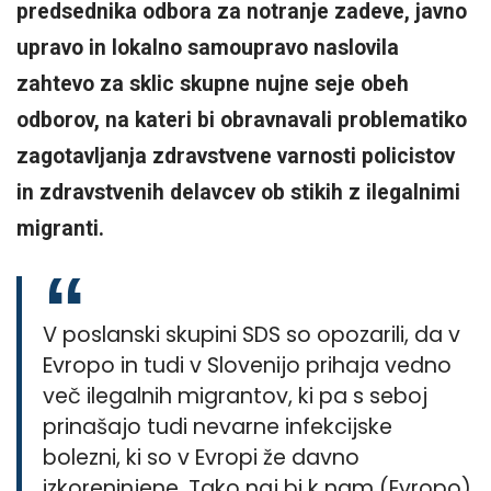
predsednika odbora za notranje zadeve, javno
upravo in lokalno samoupravo naslovila
zahtevo za sklic skupne nujne seje obeh
odborov, na kateri bi obravnavali problematiko
zagotavljanja zdravstvene varnosti policistov
in zdravstvenih delavcev ob stikih z ilegalnimi
migranti.
V poslanski skupini SDS so opozarili, da v
Evropo in tudi v Slovenijo prihaja vedno
več ilegalnih migrantov, ki pa s seboj
prinašajo tudi nevarne infekcijske
bolezni, ki so v Evropi že davno
izkoreninjene. Tako naj bi k nam (Evropo)