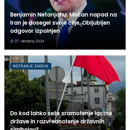
Benjamin Netanjahu: Močan napad na
Iran je dosegel svoje cilje. Obljubljen
odgovor izpolnjen
27. oktobra, 2024
NOTRANJE ZADEVE
Do kod lahko seže sramotenje lastne
države in razvrednotenje državnih
simbolov?