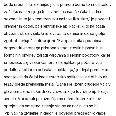
bodo uresničile, a v najboljšem primeru bomo to imeli šele v
začetku naslednjega leta, vmes pa nas še čaka hladna
sezona. In to je v tem trenutku naša velika skrb,” je povedal
premier in dodal, da elektronske aplikacije, ki bi nalagala
obveznost, da vsak, ki ima virus to označi in da se giblje
zgolj ob delujoči aplikaciji, ni. “Evropa ni bila sposobna
dogovoriti enotnega pristopa zaradi številnih pravnih in
formalnih okvirjev zaradi varovanja osebnih podatkov, kar je
smešnica, saj vsaka komercialna aplikacija pobere več
podatkov kot bi jih pobrala ta aplikacija,” je dejal premier in
nadaljeval, da če bi imeli evropsko aplikacijo, ne bi bilo niti
težav glede prehajanja meja. “Danes je izven drugega vala v
glavnem samo nekaj držav v svetu, ki je tovrstno aplikacijo
uvedlo. Vsi ostali pa razmišljamo o tem, katere ukrepe
sprejeti, da omejimo širjenje virusa na način, da ne bi
vplivali na življenje in delo,” je povedal predsednik vlade