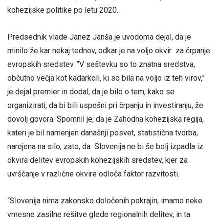
kohezijske politike po letu 2020.
Predsednik vlade Janez Janša je uvodoma dejal, da je
minilo že kar nekaj tednov, odkar je na voljo okvir za črpanje
evropskih sredstev. “V seštevku so to znatna sredstva,
občutno večja kot kadarkoli, ki so bila na voljo iz teh virov,”
je dejal premier in dodal, da je bilo o tem, kako se
organizirati, da bi bili uspešni pri črpanju in investiranju, že
dovolj govora. Spomnil je, da je Zahodna kohezijska regija,
kateri je bil namenjen današnji posvet, statistična tvorba,
narejena na silo, zato, da Slovenija ne bi še bolj izpadla iz
okvira delitev evropskih kohezijskih sredstev, kjer za
uvrščanje v različne okvire odloča faktor razvitosti.
“Slovenija nima zakonsko določenih pokrajin, imamo neke
vmesne zasilne rešitve glede regionalnih delitev, in ta