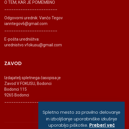
O TEM, KAR JE POMEMBNO
_______________________
Odgovorni urednik: Vančo Tegov
ianntegov6@gmail.com
_______________________
E-pošta uredništva:
urednistvo.vfokusu@gmail.com
ZAVOD
Izdajatelj spletnega časopisa je
Zavod V FOKUSU, Bodonci
Bodonci 115
9265 Bodonci
_______________________
Spletno mesto za pravilno delovanje
in izboljšanje uporabniške izkušnje
uporablja piškotke.
Preberi več