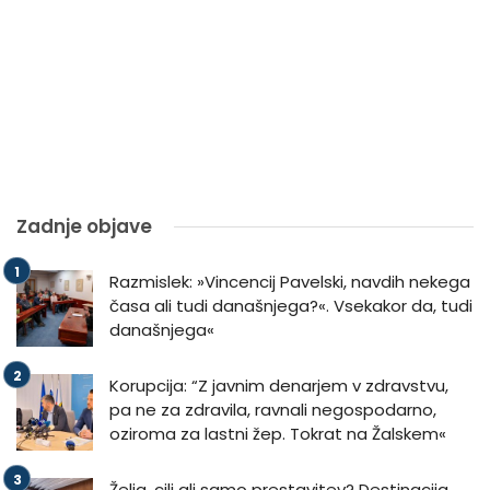
Zadnje objave
Razmislek: »Vincencij Pavelski, navdih nekega
časa ali tudi današnjega?«. Vsekakor da, tudi
današnjega«
Korupcija: “Z javnim denarjem v zdravstvu,
pa ne za zdravila, ravnali negospodarno,
oziroma za lastni žep. Tokrat na Žalskem«
Želja, cilj ali samo prestavitev? Destinacija