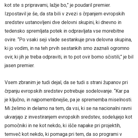
kot ste s pripravami, lažje bo,” je poudaril premier.
Izpostavil je še, da sta bili v zvezi s črpanjem evropskih
sredstev ustanovljeni dve delovni skupini, ki dnevno in
tedensko spremljata potek in odpravljata vse morebitne
ovire. “Po vsaki seji vlade sestankuje prva delovna skupina,
ki jo vodim, in na teh prvih sestankih smo zaznali ogromno
ovir, ki jih je treba odpraviti, in to pot ovir bomo sčistili,” je bil
jasen premier.
Vsem zbranim je tudi dejal, da se tudi s strani županov pri
črpanju evropskih sredstev potrebuje sodelovanje. “Kar pa
je ključno, in najpomembnejše, pa je sprememba miselnosti.
Mi želimo in delamo na tem, da vsi, ki se na nacionalni ravni
ukvarjajo z investiranjem evropskih sredstev, sodelujejo kot
pomočniki in ne kot nekdo, ki išče napake pri projektih,
temveč kot nekdo, ki pomaga pri tem, da so programi v