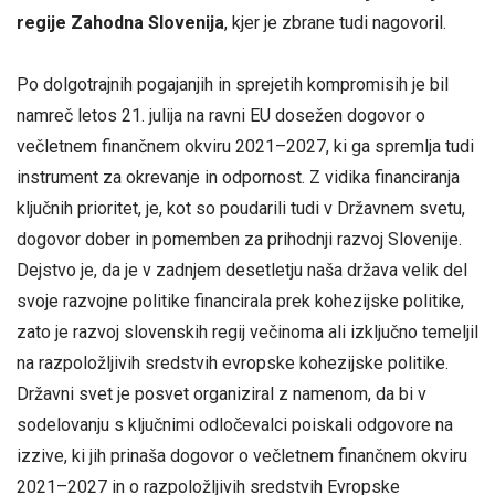
regije Zahodna Slovenija
, kjer je zbrane tudi nagovoril.
Po dolgotrajnih pogajanjih in sprejetih kompromisih je bil
namreč letos 21. julija na ravni EU dosežen dogovor o
večletnem finančnem okviru 2021–2027, ki ga spremlja tudi
instrument za okrevanje in odpornost. Z vidika financiranja
ključnih prioritet, je, kot so poudarili tudi v Državnem svetu,
dogovor dober in pomemben za prihodnji razvoj Slovenije.
Dejstvo je, da je v zadnjem desetletju naša država velik del
svoje razvojne politike financirala prek kohezijske politike,
zato je razvoj slovenskih regij večinoma ali izključno temeljil
na razpoložljivih sredstvih evropske kohezijske politike.
Državni svet je posvet organiziral z namenom, da bi v
sodelovanju s ključnimi odločevalci poiskali odgovore na
izzive, ki jih prinaša dogovor o večletnem finančnem okviru
2021–2027 in o razpoložljivih sredstvih Evropske