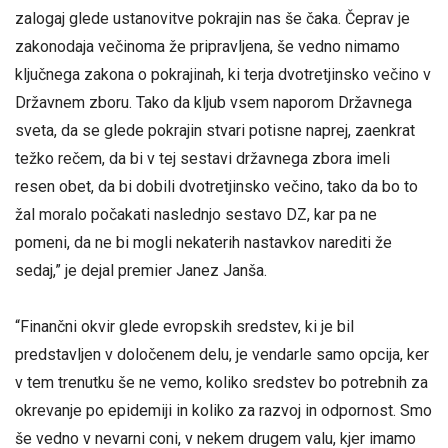
zalogaj glede ustanovitve pokrajin nas še čaka. Čeprav je
zakonodaja večinoma že pripravljena, še vedno nimamo
ključnega zakona o pokrajinah, ki terja dvotretjinsko večino v
Državnem zboru. Tako da kljub vsem naporom Državnega
sveta, da se glede pokrajin stvari potisne naprej, zaenkrat
težko rečem, da bi v tej sestavi državnega zbora imeli
resen obet, da bi dobili dvotretjinsko večino, tako da bo to
žal moralo počakati naslednjo sestavo DZ, kar pa ne
pomeni, da ne bi mogli nekaterih nastavkov narediti že
sedaj,” je dejal premier Janez Janša.
“Finančni okvir glede evropskih sredstev, ki je bil
predstavljen v določenem delu, je vendarle samo opcija, ker
v tem trenutku še ne vemo, koliko sredstev bo potrebnih za
okrevanje po epidemiji in koliko za razvoj in odpornost. Smo
še vedno v nevarni coni, v nekem drugem valu, kjer imamo