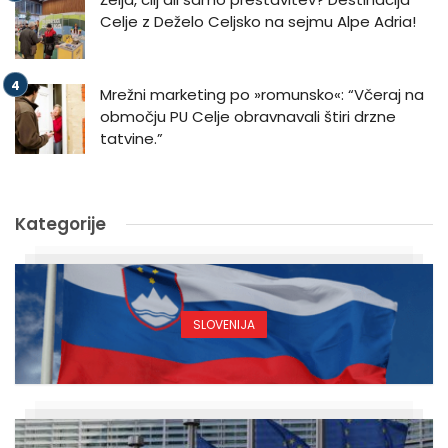
Celje z Deželo Celjsko na sejmu Alpe Adria!
Mrežni marketing po »romunsko«: “Včeraj na
območju PU Celje obravnavali štiri drzne
tatvine.”
Kategorije
SLOVENIJA