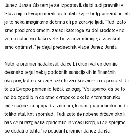
Janez Janša. Ob tem je še izpostavil, da bi tudi pravniki v
Sloveniji in Evropi morali pretehtati, kaj je bolj pomembno, ali
je to neka imaginarna dobrina ali pa zdravje ljudi. “Tudi zato
smo pred problemom, zaradi katerega za del sredstev ne
vemo natančno, kako velik bo za investiranje, a zaenkrat
smo optimisti,” je dejal predsednik vlade Janez Janša.
Nato je premier nadaljeval, da če bi drugi val epidemije
dejansko terjal nekaj podobnih sanacijskih in finančnih
ukrepov, kot so sedaj v paketu za okrevanje in odpornost, bi
to za Evropo pomenilo težak zalogaj. “Vsi upamo, da se to
ne bo zgodilo in celotno evropsko okolje v tem trenutku
išče načine za spopad z virusom, ki nas gospodarsko ne bi
toliko stal, kot spomladi. Tudi zato še nobena država okoli
nas še ni razglasila epidemije in vsak ukrep, ki se sprejme,
se dodatno tehta,” je poudaril premier Janez Janša.