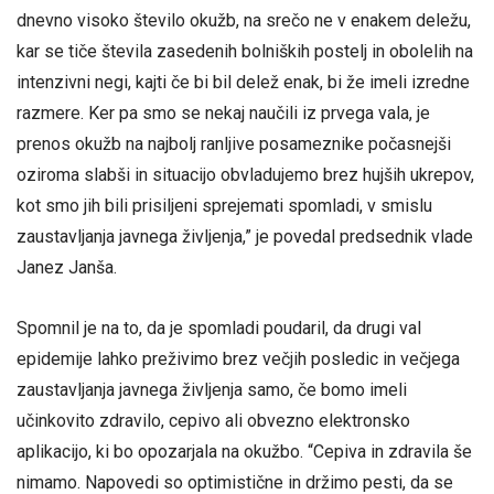
dnevno visoko število okužb, na srečo ne v enakem deležu,
kar se tiče števila zasedenih bolniških postelj in obolelih na
intenzivni negi, kajti če bi bil delež enak, bi že imeli izredne
razmere. Ker pa smo se nekaj naučili iz prvega vala, je
prenos okužb na najbolj ranljive posameznike počasnejši
oziroma slabši in situacijo obvladujemo brez hujših ukrepov,
kot smo jih bili prisiljeni sprejemati spomladi, v smislu
zaustavljanja javnega življenja,” je povedal predsednik vlade
Janez Janša.
Spomnil je na to, da je spomladi poudaril, da drugi val
epidemije lahko preživimo brez večjih posledic in večjega
zaustavljanja javnega življenja samo, če bomo imeli
učinkovito zdravilo, cepivo ali obvezno elektronsko
aplikacijo, ki bo opozarjala na okužbo. “Cepiva in zdravila še
nimamo. Napovedi so optimistične in držimo pesti, da se