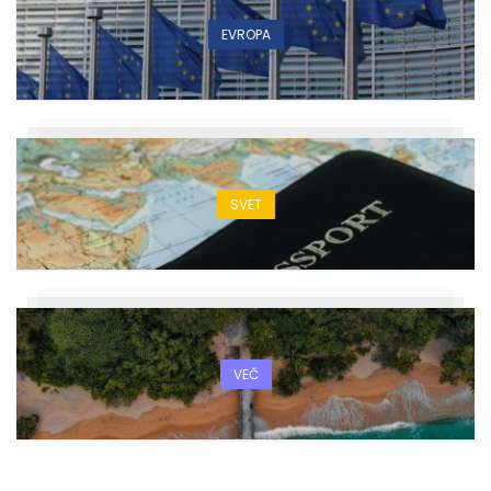
EVROPA
SVET
VEČ