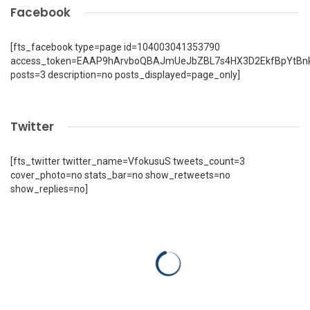
Facebook
[fts_facebook type=page id=104003041353790
access_token=EAAP9hArvboQBAJmUeJbZBL7s4HX3D2EkfBpYtBn
posts=3 description=no posts_displayed=page_only]
Twitter
[fts_twitter twitter_name=VfokusuS tweets_count=3
cover_photo=no stats_bar=no show_retweets=no
show_replies=no]