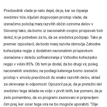
Predsednik vlade je nato dejal, da je, kar se črpanja
sredstev tiče, ključen dogovorjen pristop vlade, da
izenačimo položaj manj razvitih občin oziroma delov v
Sloveniji tako, da bomo iz nacionalnih ovojnic prispevali tisti
delež, ki je potreben za to, da se sredstva počrpajo. Tako je
premier izpostavil, da bodo manj razvita območja Zahodne
kohezijske regije z dodatnim nacionalnim prispevkom
izenačena v deležu sofinanciranja z Vzhodno kohezijsko
regijo v višini 85%. Ob tem je dodal, da bo drugi vir, poleg
nacionalnih sredstev, na podlagi katerega bomo izenačili
pristop v smislu pravičnosti do enako razvitih delov, sklad
za okrevanje in odpornost. Opozoril pa je, da je pretežni del
sredstev tega sklada na voljo v prvih letih, kar pomeni, da je
zelo pomembno, da so programi zasnovani in pripravljeni
čim prej, ker sicer tega vira ne bo mogoče uporabiti. “Dlje