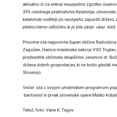
aktualno in za enkrat neuspešno zgodbo osamosvo
35% celotnega prebivalstva Katalonije, slovenska p
katalonski voditelji po neuspehu zapustili državo
plebiscitarno odločitev, ki je bila zanje ukaz. Aleš 
Prisotne sta nagovorila župan občine Radovljica 
Zagožen, članica mladinske sekcije VSO Triglav; 
predsednik občinske skupščine Jesenice dr. Božid
država dobrih gospodarjev, ki ne bodo gledali 
Slovenijo.
Večer sta z svojim umetniškim programom popes
baritonist in prvak slovenske opere Matko Kobal 
Tekst, foto: Vane K. Tegov