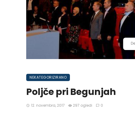
De
NEKATEGORIZIRANO
Poljče pri Begunjah
12. novembra, 2017
297 ogledi
0