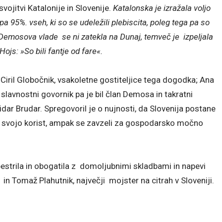
jitvi Katalonije in Slovenije.
Katalonska je izražala voljo
a 95%. vseh, ki so se udeležili plebiscita, poleg tega pa so
, Demosova vlade se ni zatekla na Dunaj, temveč je izpeljala
Hojs: »So bili fantje od fare«.
Ciril Globočnik, vsakoletne gostiteljice tega dogodka; Ana
slavnostni govornik pa je bil član Demosa in takratni
ar Brudar. Spregovoril je o nujnosti, da Slovenija postane
na svojo korist, ampak se zavzeli za gospodarsko močno
trila in obogatila z domoljubnimi skladbami in napevi
in Tomaž Plahutnik, največji mojster na citrah v Sloveniji.