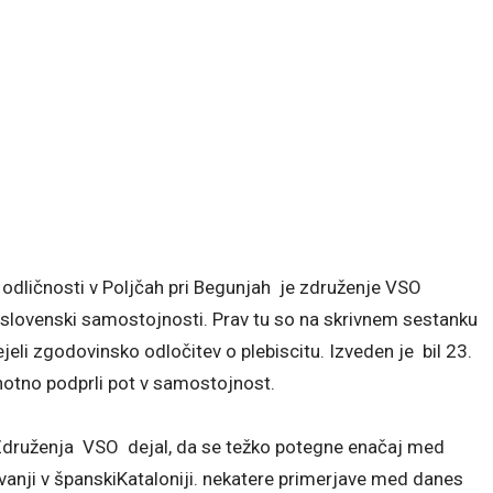
dličnosti v Poljčah pri Begunjah je združenje VSO
o slovenski samostojnosti. Prav tu so na skrivnem sestanku
li zgodovinsko odločitev o plebiscitu. Izveden je bil 23.
notno podprli pot v samostojnost.
Združenja VSO dejal, da se težko potegne enačaj med
anji v španskiKataloniji. nekatere primerjave med danes