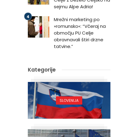
sejmu Alpe Adria!
Mrežni marketing po
»romunsko«: “Včeraj na
območju PU Celje
obravnavali štiri drzne
tatvine.”
Kategorije
SLOVENIJA