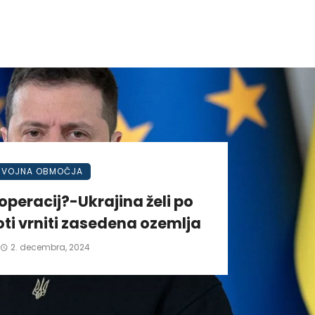
VOJNA OBMOČJA
operacij?-Ukrajina želi po
ti vrniti zasedena ozemlja
2. decembra, 2024