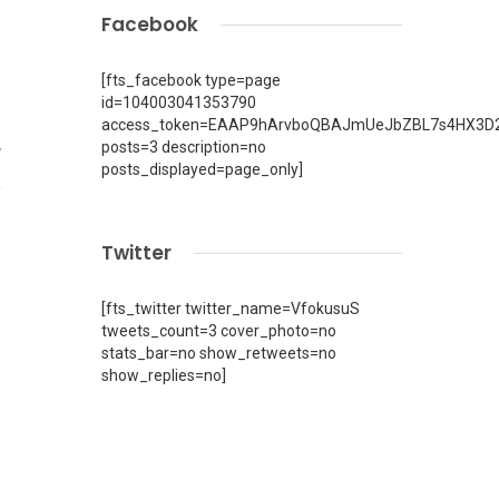
Facebook
[fts_facebook type=page
id=104003041353790
access_token=EAAP9hArvboQBAJmUeJbZBL7s4HX3D2
posts=3 description=no
7
posts_displayed=page_only]
Twitter
[fts_twitter twitter_name=VfokusuS
tweets_count=3 cover_photo=no
stats_bar=no show_retweets=no
show_replies=no]