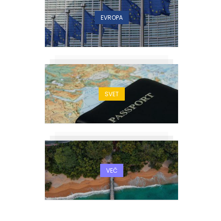
EVROPA
SVET
VEČ