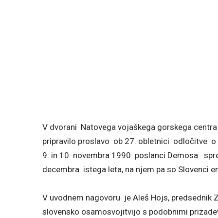
V dvorani Natovega vojaškega gorskega centra o
pripravilo proslavo ob 27. obletnici odločitve 
9. in 10. novembra 1990 poslanci Demosa spreje
decembra istega leta, na njem pa so Slovenci e
V uvodnem nagovoru je Aleš Hojs, predsednik 
slovensko osamosvojitvijo s podobnimi prizadev