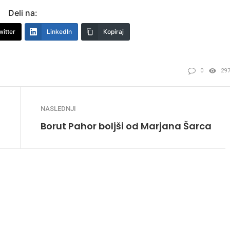
Deli na:
witter
LinkedIn
Kopiraj
0
29
NASLEDNJI
Borut Pahor boljši od Marjana Šarca