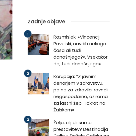
Zadnje objave
Razmislek: »Vincencij
Pavelski, navdih nekega
časa ali tudi
današnjega?«. Vsekakor
da, tudi današnjega«
Korupcija: “Z javnim
denarjem v zdravstvu,
pa ne za zdravila, ravnali
negospodarno, oziroma
za lastni žep. Tokrat na
Žalskem«
Želja, cilj ali samo
prestavitev? Destinacija
Celje z Deželo Celjsko na