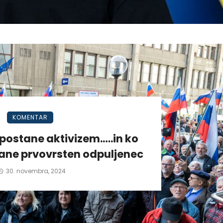
KOMENTAR
postane aktivizem.….in ko
tane prvovrsten odpuljenec
30. novembra, 2024