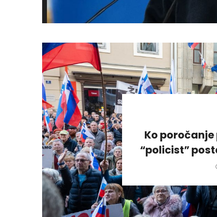
Ko poročanje 
“policist” pos