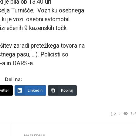
i je bila ob 13.40 uri
aselja Turnišče. Vozniku osebnega
ki je vozil osebni avtomobil
 izrečenih 9 kazenskih točk.
šitev zaradi pretežkega tovora na
tnega pasu, …). Policisti so
S-a in DARS-a.
Deli na:
witter
LinkedIn
Kopiraj
0
15
NASLEDNJI