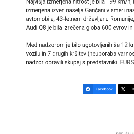
Najvišja izmerjena hitrost je bila 199 km/h, k
izmerjena izven naselja Gančani v smeri n
avtomobila, 43-letnem državljanu Romunije, 
Audi Q8 je bila izrečena globa 600 evrov in
Med nadzorom je bilo ugotovljenih še 12 kr
vozilu in 7 drugih kršitev (neuporaba varnos
nadzor opravili skupaj s predstavniki FUR
Facebook
T
PREJŠNJI