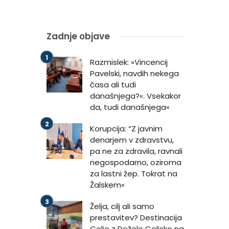
Zadnje objave
Razmislek: »Vincencij
Pavelski, navdih nekega
časa ali tudi
današnjega?«. Vsekakor
da, tudi današnjega«
Korupcija: “Z javnim
denarjem v zdravstvu,
pa ne za zdravila, ravnali
negospodarno, oziroma
za lastni žep. Tokrat na
Žalskem«
Želja, cilj ali samo
prestavitev? Destinacija
Celje z Deželo Celjsko na