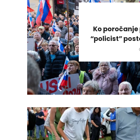
Ko poročanje 
“policist” pos