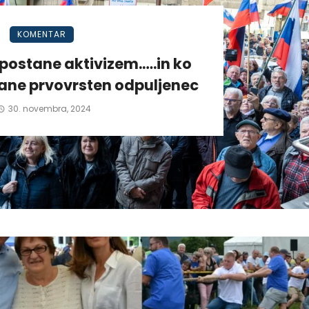
KOMENTAR
postane aktivizem.….in ko
tane prvovrsten odpuljenec
30. novembra, 2024