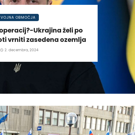
VOJNA OBMOČJA
operacij?-Ukrajina želi po
ti vrniti zasedena ozemlja
2. decembra, 2024