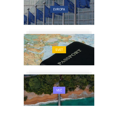
EVROPA
SVET
VEČ