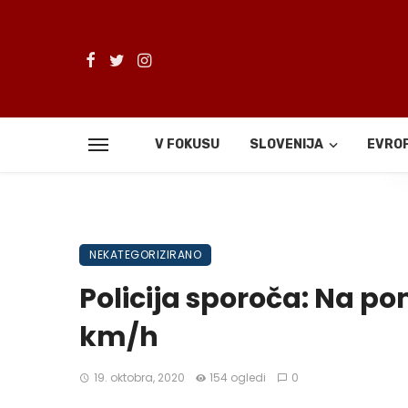
V FOKUSU
SLOVENIJA
EVRO
De
NEKATEGORIZIRANO
Policija sporoča: Na po
km/h
19. oktobra, 2020
154 ogledi
0