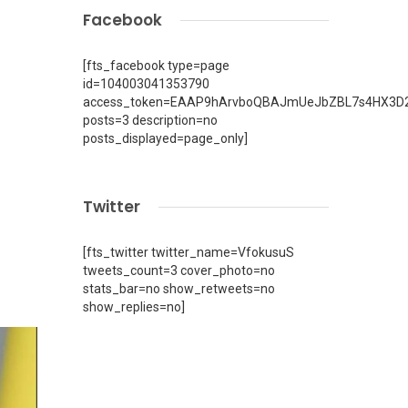
Facebook
[fts_facebook type=page
id=104003041353790
access_token=EAAP9hArvboQBAJmUeJbZBL7s4HX3D2
posts=3 description=no
posts_displayed=page_only]
Twitter
[fts_twitter twitter_name=VfokusuS
tweets_count=3 cover_photo=no
stats_bar=no show_retweets=no
show_replies=no]