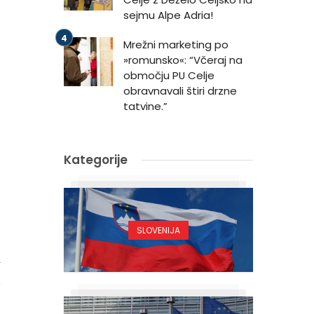
sejmu Alpe Adria!
Mrežni marketing po
»romunsko«: “Včeraj na
območju PU Celje
obravnavali štiri drzne
tatvine.”
Kategorije
SLOVENIJA
4