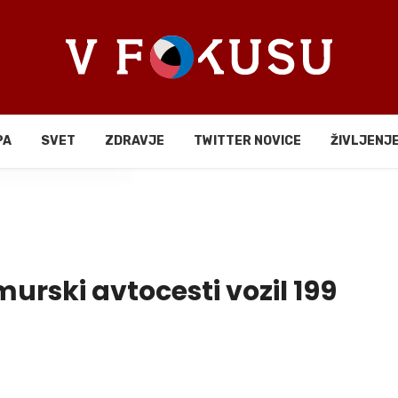
PA
SVET
ZDRAVJE
TWITTER NOVICE
ŽIVLJENJ
li
murski avtocesti vozil 199