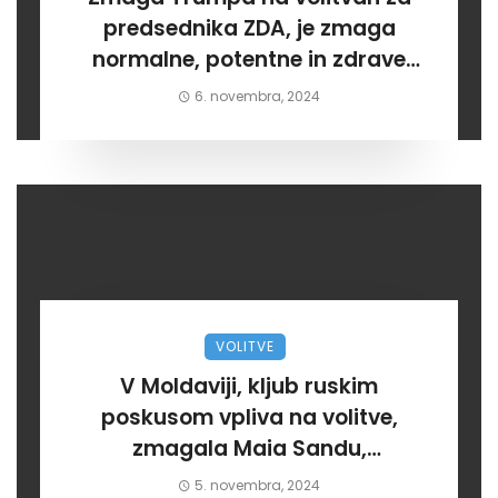
predsednika ZDA, je zmaga
normalne, potentne in zdrave
opcije
6. novembra, 2024
VOLITVE
V Moldaviji, kljub ruskim
poskusom vpliva na volitve,
zmagala Maia Sandu,
prozahodno orientirana
5. novembra, 2024