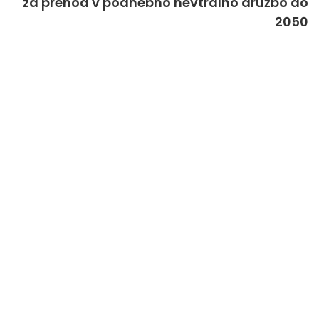
za prehod v podnebno nevtralno družbo do
2050