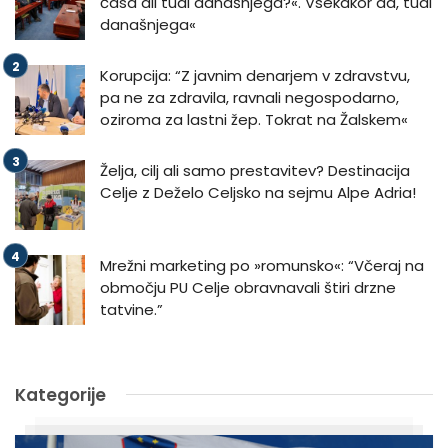
časa ali tudi današnjega?«. Vsekakor da, tudi
današnjega«
Korupcija: “Z javnim denarjem v zdravstvu,
pa ne za zdravila, ravnali negospodarno,
oziroma za lastni žep. Tokrat na Žalskem«
Želja, cilj ali samo prestavitev? Destinacija
Celje z Deželo Celjsko na sejmu Alpe Adria!
Mrežni marketing po »romunsko«: “Včeraj na
območju PU Celje obravnavali štiri drzne
tatvine.”
Kategorije