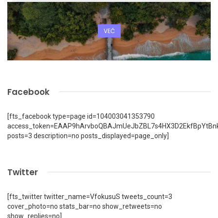
VEČ
Facebook
[fts_facebook type=page id=104003041353790
access_token=EAAP9hArvboQBAJmUeJbZBL7s4HX3D2EkfBpYtBn
posts=3 description=no posts_displayed=page_only]
Twitter
[fts_twitter twitter_name=VfokusuS tweets_count=3
cover_photo=no stats_bar=no show_retweets=no
show_replies=no]