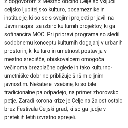
z dogovorom z Mestno občino Celje so vključili
celjsko ljubiteljsko kulturo, posameznike in
institucije, ki so se s svojimi projekti prijavili na
Javni razpis za izbiro kulturnih projektov, ki ga
sofinancira MOC. Pri pripravi programa so sledili
sodobnemu konceptu kulturnih dogajanj v urbanih
prostorih, ki kulturo in umetnost postavlja v
mestno središče, obiskovalcem omogoča
večinoma brezplačne oglede in tako kulturno-
umetniške dobrine približuje širšim ciljnim
javnostim. Nekatere vsebine, ki so bile
tradicionalne pa odpadejo, na primer zborovsko
petje. Zaradi korona krize je Celje na žalost ostalo
brez Festivala Celjski grad, ki so ga ljudje v
preteklih letih izvrstno sprejeli.