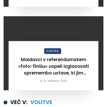
kandidatka. Rusija meni da
nedemokratično in nečastno!?
EVROPA
Moldavci v referendumskem
»foto-finišu« uspeli izglasovati
spremembo ustave, ki jim
omogoča pridružitev v EU
21. oktobra, 2024
VEČ V:
VOLITVE