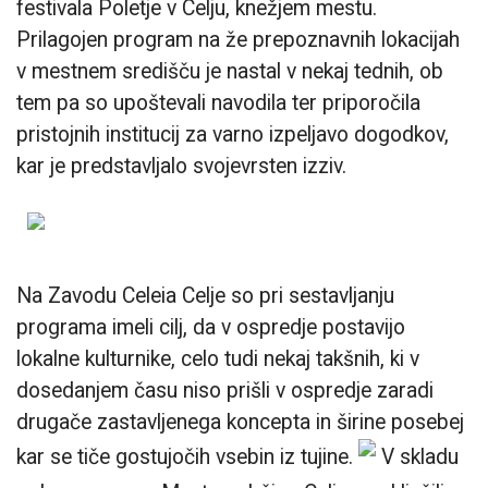
festivala Poletje v Celju, knežjem mestu.
Prilagojen program na že prepoznavnih lokacijah
v mestnem središču je nastal v nekaj tednih, ob
tem pa so upoštevali navodila ter priporočila
pristojnih institucij za varno izpeljavo dogodkov,
kar je predstavljalo svojevrsten izziv.
Na Zavodu Celeia Celje so pri sestavljanju
programa imeli cilj, da v ospredje postavijo
lokalne kulturnike, celo tudi nekaj takšnih, ki v
dosedanjem času niso prišli v ospredje zaradi
drugače zastavljenega koncepta in širine posebej
kar se tiče gostujočih vsebin iz tujine.
V skladu