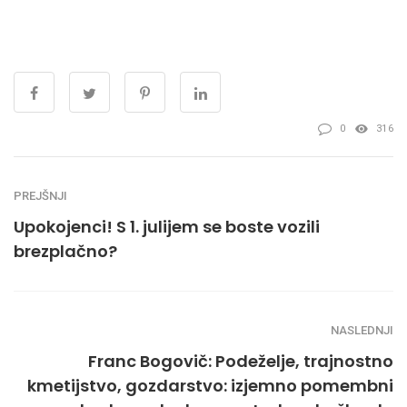
0
316
PREJŠNJI
Upokojenci! S 1. julijem se boste vozili
brezplačno?
NASLEDNJI
Franc Bogovič: Podeželje, trajnostno
kmetijstvo, gozdarstvo: izjemno pomembni