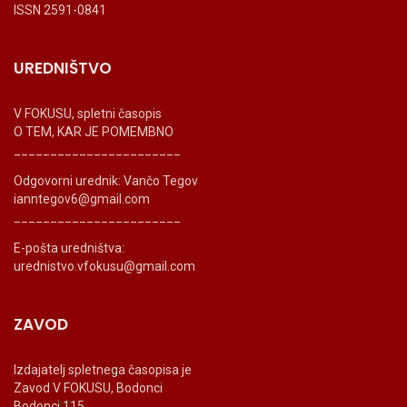
ISSN 2591-0841
UREDNIŠTVO
V FOKUSU, spletni časopis
O TEM, KAR JE POMEMBNO
_______________________
Odgovorni urednik: Vančo Tegov
ianntegov6@gmail.com
_______________________
E-pošta uredništva:
urednistvo.vfokusu@gmail.com
ZAVOD
Izdajatelj spletnega časopisa je
Zavod V FOKUSU, Bodonci
Bodonci 115