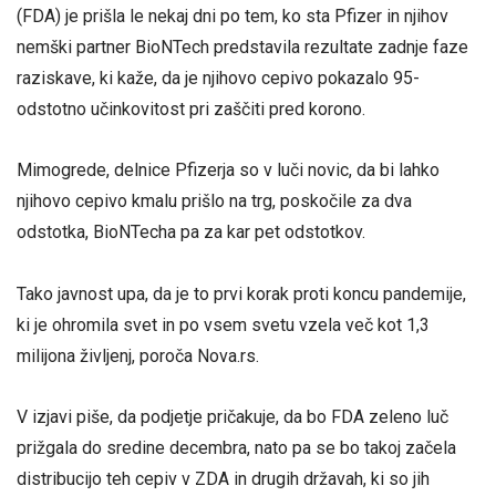
(FDA) je prišla le nekaj dni po tem, ko sta Pfizer in njihov
nemški partner BioNTech predstavila rezultate zadnje faze
raziskave, ki kaže, da je njihovo cepivo pokazalo 95-
odstotno učinkovitost pri zaščiti pred korono.
Mimogrede, delnice Pfizerja so v luči novic, da bi lahko
njihovo cepivo kmalu prišlo na trg, poskočile za dva
odstotka, BioNTecha pa za kar pet odstotkov.
Tako javnost upa, da je to prvi korak proti koncu pandemije,
ki je ohromila svet in po vsem svetu vzela več kot 1,3
milijona življenj, poroča Nova.rs.
V izjavi piše, da podjetje pričakuje, da bo FDA zeleno luč
prižgala do sredine decembra, nato pa se bo takoj začela
distribucijo teh cepiv v ZDA in drugih državah, ki so jih