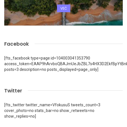
VEČ
Facebook
[fts_facebook type=page id=104003041353790
access_token=EAAP9hArvboQBAJmUeJbZBL7s4HX3D2EkfBpYtBn
posts=3 description=no posts_displayed=page_only]
Twitter
[fts_twitter twitter_name=VfokusuS tweets_count=3
cover_photo=no stats_bar=no show_retweets=no
show_replies=no]