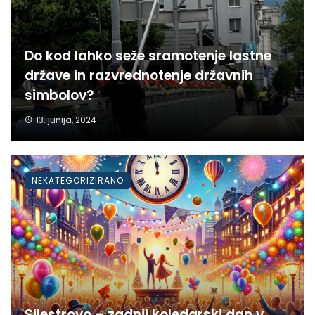
Do kod lahko seže sramotenje lastne
države in razvrednotenje državnih
simbolov?
13. junija, 2024
NEKATEGORIZIRANO
Silestrovo – zadnji koledarski dan v