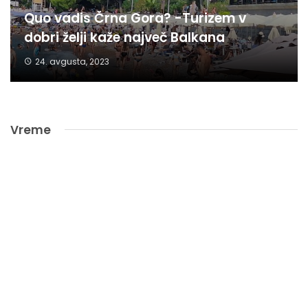
Quo vadis Črna Gora? -Turizem v
dobri želji kaže največ Balkana
24. avgusta, 2023
Vreme