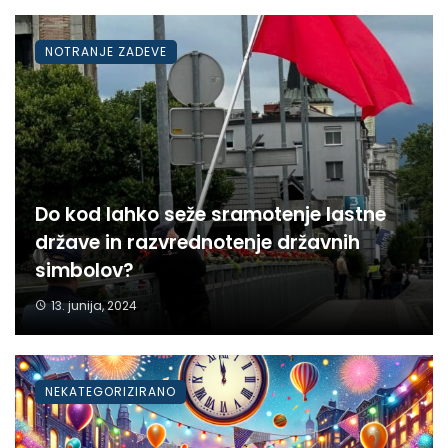
NOTRANJE ZADEVE
Do kod lahko seže sramotenje lastne
države in razvrednotenje državnih
simbolov?
13. junija, 2024
NEKATEGORIZIRANO