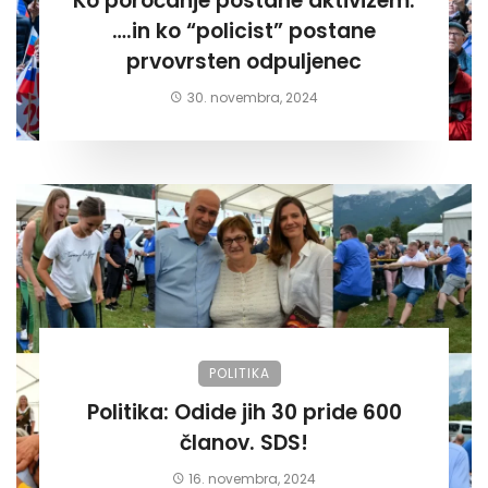
Ko poročanje postane aktivizem.
….in ko “policist” postane
prvovrsten odpuljenec
30. novembra, 2024
POLITIKA
Politika: Odide jih 30 pride 600
članov. SDS!
16. novembra, 2024