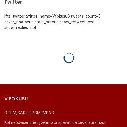
Twitter
[fts_twitter twitter_name=VfokusuS tweets_count=3
cover_photo=no stats_bar=no show_retweets=no
show_replies=no]
V FOKUSU
O TEM, KAR JE POMEMBNO.
Kot neodvisen medij želimo prispevati delček k pluralnosti