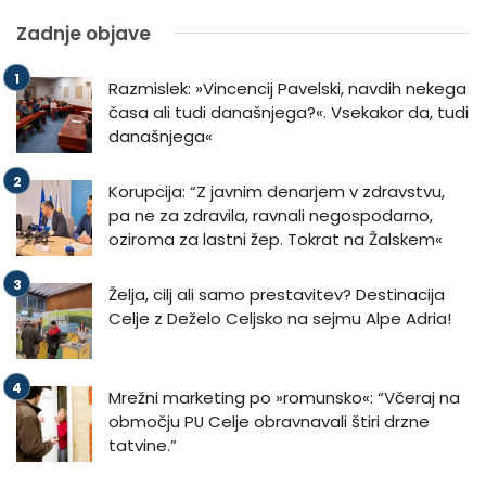
Zadnje objave
Razmislek: »Vincencij Pavelski, navdih nekega
časa ali tudi današnjega?«. Vsekakor da, tudi
današnjega«
Korupcija: “Z javnim denarjem v zdravstvu,
pa ne za zdravila, ravnali negospodarno,
oziroma za lastni žep. Tokrat na Žalskem«
Želja, cilj ali samo prestavitev? Destinacija
Celje z Deželo Celjsko na sejmu Alpe Adria!
Mrežni marketing po »romunsko«: “Včeraj na
območju PU Celje obravnavali štiri drzne
tatvine.”