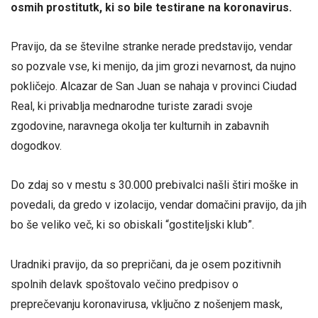
osmih prostitutk, ki so bile testirane na koronavirus.
Pravijo, da se številne stranke nerade predstavijo, vendar
so pozvale vse, ki menijo, da jim grozi nevarnost, da nujno
pokličejo. Alcazar de San Juan se nahaja v provinci Ciudad
Real, ki privablja mednarodne turiste zaradi svoje
zgodovine, naravnega okolja ter kulturnih in zabavnih
dogodkov.
Do zdaj so v mestu s 30.000 prebivalci našli štiri moške in
povedali, da gredo v izolacijo, vendar domačini pravijo, da jih
bo še veliko več, ki so obiskali “gostiteljski klub”.
Uradniki pravijo, da so prepričani, da je osem pozitivnih
spolnih delavk spoštovalo večino predpisov o
preprečevanju koronavirusa, vključno z nošenjem mask,