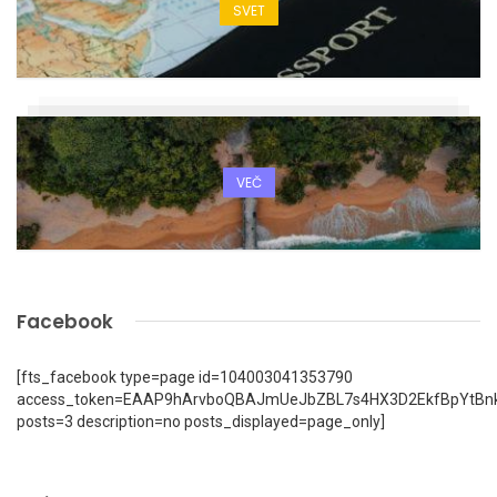
SVET
VEČ
Facebook
[fts_facebook type=page id=104003041353790
access_token=EAAP9hArvboQBAJmUeJbZBL7s4HX3D2EkfBpYtBn
posts=3 description=no posts_displayed=page_only]