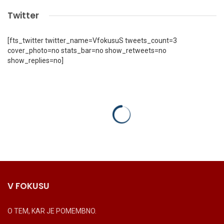
Twitter
[fts_twitter twitter_name=VfokusuS tweets_count=3
cover_photo=no stats_bar=no show_retweets=no
show_replies=no]
V FOKUSU
O TEM, KAR JE POMEMBNO.