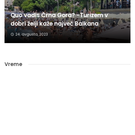
Quo vadis Črna Gora? -Turizem v
dobri želji kaže največ Balkana
24. avgusta, 2023
Vreme