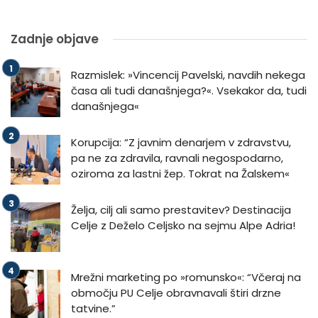
Zadnje objave
Razmislek: »Vincencij Pavelski, navdih nekega
časa ali tudi današnjega?«. Vsekakor da, tudi
današnjega«
Korupcija: “Z javnim denarjem v zdravstvu,
pa ne za zdravila, ravnali negospodarno,
oziroma za lastni žep. Tokrat na Žalskem«
Želja, cilj ali samo prestavitev? Destinacija
Celje z Deželo Celjsko na sejmu Alpe Adria!
Mrežni marketing po »romunsko«: “Včeraj na
območju PU Celje obravnavali štiri drzne
tatvine.”