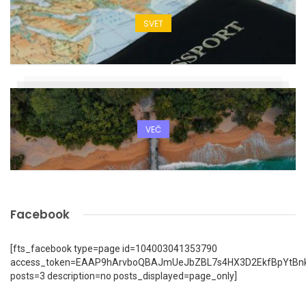
SVET
VEČ
Facebook
[fts_facebook type=page id=104003041353790
access_token=EAAP9hArvboQBAJmUeJbZBL7s4HX3D2EkfBpYtBn
posts=3 description=no posts_displayed=page_only]