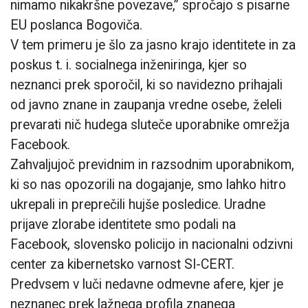
nimamo nikakršne povezave,” spročajo s pisarne
EU poslanca Bogoviča.
V tem primeru je šlo za jasno krajo identitete in za
poskus t. i. socialnega inženiringa, kjer so
neznanci prek sporočil, ki so navidezno prihajali
od javno znane in zaupanja vredne osebe, želeli
prevarati nič hudega sluteče uporabnike omrežja
Facebook.
Zahvaljujoč previdnim in razsodnim uporabnikom,
ki so nas opozorili na dogajanje, smo lahko hitro
ukrepali in preprečili hujše posledice. Uradne
prijave zlorabe identitete smo podali na
Facebook, slovensko policijo in nacionalni odzivni
center za kibernetsko varnost SI-CERT.
Predvsem v luči nedavne odmevne afere, kjer je
neznanec prek lažnega profila znanega