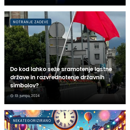
NOTRANJE ZADEVE
Do kod lahko seže sramotenje lastne
države in razvrednotenje državnih
simbolov?
13. junija, 2024
NEKATEGORIZIRANO