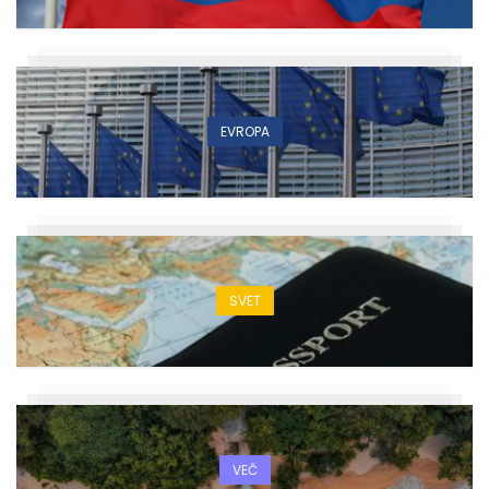
EVROPA
SVET
VEČ