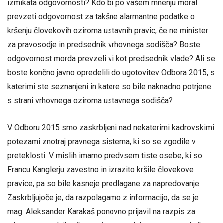
izmikata odgovornosti? Kdo bi po vašem mnenju moral
prevzeti odgovornost za takšne alarmantne podatke o
kršenju človekovih oziroma ustavnih pravic, če ne minister
za pravosodje in predsednik vrhovnega sodišča? Boste
odgovornost morda prevzeli vi kot predsednik vlade? Ali se
boste končno javno opredelili do ugotovitev Odbora 2015, s
katerimi ste seznanjeni in katere so bile naknadno potrjene
s strani vrhovnega oziroma ustavnega sodišča?
V Odboru 2015 smo zaskrbljeni nad nekaterimi kadrovskimi
potezami znotraj pravnega sistema, ki so se zgodile v
preteklosti. V mislih imamo predvsem tiste osebe, ki so
Francu Kanglerju zavestno in izrazito kršile človekove
pravice, pa so bile kasneje predlagane za napredovanje.
Zaskrbljujoče je, da razpolagamo z informacijo, da se je
mag. Aleksander Karakaš ponovno prijavil na razpis za