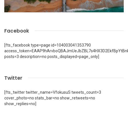
Facebook
[fts_facebook type=page id=104003041353790
access_token=EAAP9hArvboQBAJmUeJbZBL7s4HX3D2EkfBpYtBn
posts=3 description=no posts_displayed=page_only]
Twitter
[fts_twitter twitter_name=VfokusuS tweets_count=3
cover_photo=no stats_bar=no show_retweets=no
show_replies=no]