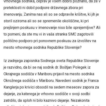
vrhovnega sodnika, čeprav je vsem dobro poznano, da že v
preteklosti ni dobil podpore državnega zbora pri
imenovanju. Zanima nas ali so se odpravile kršitve, ki jih je
storil oziroma ali so se spremenile okoliščine, ki pri
prejšnjem poskusu v imenovanje niso bile sprejemljive? Ali
to pomeni, da ste mu vi in vaša stranka SMC zagotovili
politično podporo pri ponovnem poskusu za izvolitev na
mesto vrhovnega sodnika Republike Slovenije?
Iz zadnjega zapisnika Sodnega sveta Republike Slovenije
je razvidno, da bi se naj sodnik dr. Boštjan Polegek iz
Okrajnega sodišča v Mariboru prijavil na mesto sodnika
Okrožnega sodišča v Mariboru. Navedeni sodnik je Franca
Kanglerja po krivici obsodil na sedem mesecev zapora za
dejanje, za katerega je vrhovno sodišče v svoji sodbi
zatrdilo, da sploh ni bilo kaznivo dejanje. Nezakonita