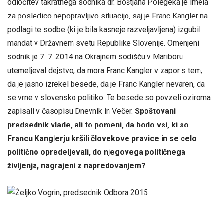
odločitev takratnega sodnika dr. Boštjana Polegeka je imela
za posledico nepopravljivo situacijo, saj je Franc Kangler na
podlagi te sodbe (ki je bila kasneje razveljavljena) izgubil
mandat v Državnem svetu Republike Slovenije. Omenjeni
sodnik je 7. 7. 2014 na Okrajnem sodišču v Mariboru
utemeljeval dejstvo, da mora Franc Kangler v zapor s tem,
da je jasno izrekel besede, da je Franc Kangler nevaren, da
se vrne v slovensko politiko. Te besede so povzeli oziroma
zapisali v časopisu Dnevnik in Večer.
Spoštovani
predsednik vlade, ali to pomeni, da bodo vsi, ki so
Francu Kanglerju kršili človekove pravice in se celo
politično opredeljevali, do njegovega političnega
življenja, nagrajeni z napredovanjem?