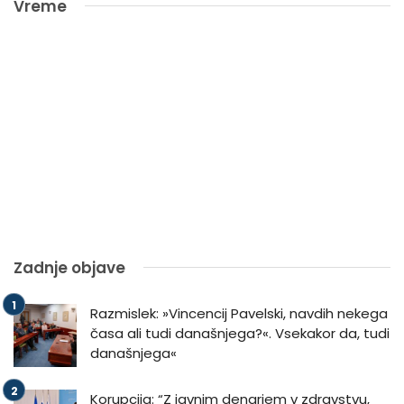
Vreme
Zadnje objave
Razmislek: »Vincencij Pavelski, navdih nekega
časa ali tudi današnjega?«. Vsekakor da, tudi
današnjega«
Korupcija: “Z javnim denarjem v zdravstvu,