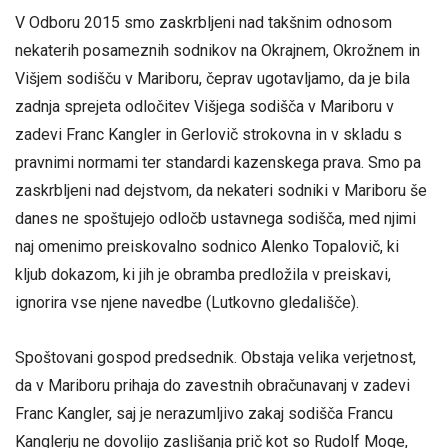
V Odboru 2015 smo zaskrbljeni nad takšnim odnosom
nekaterih posameznih sodnikov na Okrajnem, Okrožnem in
Višjem sodišču v Mariboru, čeprav ugotavljamo, da je bila
zadnja sprejeta odločitev Višjega sodišča v Mariboru v
zadevi Franc Kangler in Gerlovič strokovna in v skladu s
pravnimi normami ter standardi kazenskega prava. Smo pa
zaskrbljeni nad dejstvom, da nekateri sodniki v Mariboru še
danes ne spoštujejo odločb ustavnega sodišča, med njimi
naj omenimo preiskovalno sodnico Alenko Topalovič, ki
kljub dokazom, ki jih je obramba predložila v preiskavi,
ignorira vse njene navedbe (Lutkovno gledališče).
Spoštovani gospod predsednik. Obstaja velika verjetnost,
da v Mariboru prihaja do zavestnih obračunavanj v zadevi
Franc Kangler, saj je nerazumljivo zakaj sodišča Francu
Kanglerju ne dovolijo zaslišanja prič kot so Rudolf Moge,