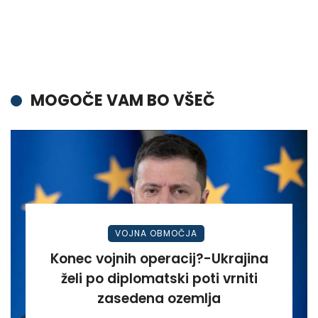
MOGOČE VAM BO VŠEČ
VOJNA OBMOČJA
Konec vojnih operacij?-Ukrajina
želi po diplomatski poti vrniti
zasedena ozemlja