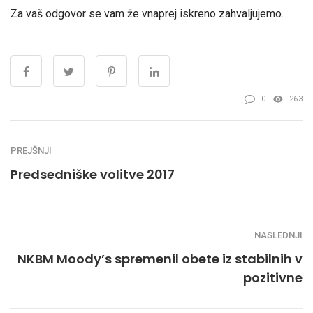
Za vaš odgovor se vam že vnaprej iskreno zahvaljujemo.
0
263
PREJŠNJI
Predsedniške volitve 2017
NASLEDNJI
NKBM Moody’s spremenil obete iz stabilnih v
pozitivne