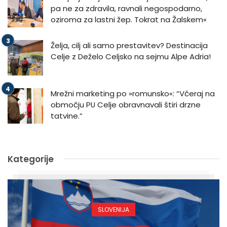
pa ne za zdravila, ravnali negospodarno,
oziroma za lastni žep. Tokrat na Žalskem«
Želja, cilj ali samo prestavitev? Destinacija
Celje z Deželo Celjsko na sejmu Alpe Adria!
Mrežni marketing po »romunsko«: “Včeraj na
območju PU Celje obravnavali štiri drzne
tatvine.”
Kategorije
SLOVENIJA