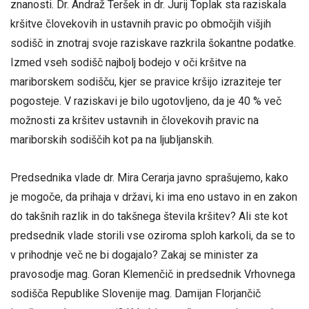
znanosti. Dr. Andraž Teršek in dr. Jurij Toplak sta raziskala
kršitve človekovih in ustavnih pravic po območjih višjih
sodišč in znotraj svoje raziskave razkrila šokantne podatke.
Izmed vseh sodišč najbolj bodejo v oči kršitve na
mariborskem sodišču, kjer se pravice kršijo izraziteje ter
pogosteje. V raziskavi je bilo ugotovljeno, da je 40 % več
možnosti za kršitev ustavnih in človekovih pravic na
mariborskih sodiščih kot pa na ljubljanskih.
Predsednika vlade dr. Mira Cerarja javno sprašujemo, kako
je mogoče, da prihaja v državi, ki ima eno ustavo in en zakon
do takšnih razlik in do takšnega števila kršitev? Ali ste kot
predsednik vlade storili vse oziroma sploh karkoli, da se to
v prihodnje več ne bi dogajalo? Zakaj se minister za
pravosodje mag. Goran Klemenčič in predsednik Vrhovnega
sodišča Republike Slovenije mag. Damijan Florjančič