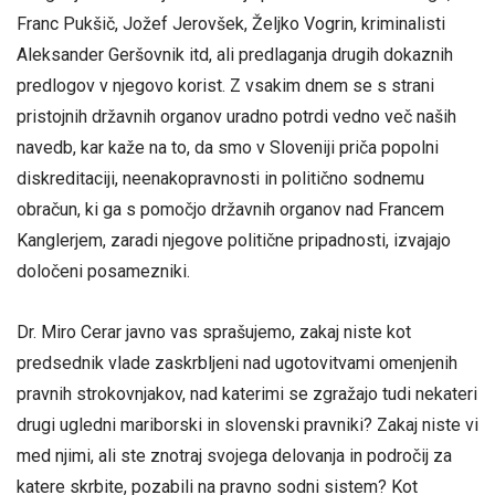
Franc Pukšič, Jožef Jerovšek, Željko Vogrin, kriminalisti
Aleksander Geršovnik itd, ali predlaganja drugih dokaznih
predlogov v njegovo korist. Z vsakim dnem se s strani
pristojnih državnih organov uradno potrdi vedno več naših
navedb, kar kaže na to, da smo v Sloveniji priča popolni
diskreditaciji, neenakopravnosti in politično sodnemu
obračun, ki ga s pomočjo državnih organov nad Francem
Kanglerjem, zaradi njegove politične pripadnosti, izvajajo
določeni posamezniki.
Dr. Miro Cerar javno vas sprašujemo, zakaj niste kot
predsednik vlade zaskrbljeni nad ugotovitvami omenjenih
pravnih strokovnjakov, nad katerimi se zgražajo tudi nekateri
drugi ugledni mariborski in slovenski pravniki? Zakaj niste vi
med njimi, ali ste znotraj svojega delovanja in področij za
katere skrbite, pozabili na pravno sodni sistem? Kot