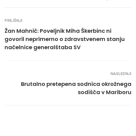
PREJŠNJI
Žan Mahnič: Poveljnik Miha Škerbinc ni
govoril neprimerno o zdravstvenem stanju
načelnice generalštaba SV
NASLEDNJI
Brutalno pretepena sodnica okrožnega
sodišča v Mariboru