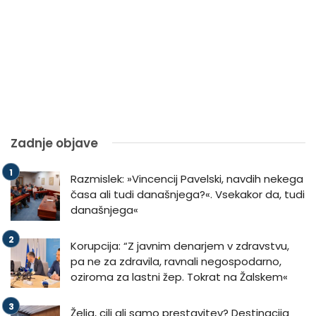
Zadnje objave
Razmislek: »Vincencij Pavelski, navdih nekega
časa ali tudi današnjega?«. Vsekakor da, tudi
današnjega«
Korupcija: “Z javnim denarjem v zdravstvu,
pa ne za zdravila, ravnali negospodarno,
oziroma za lastni žep. Tokrat na Žalskem«
Želja, cilj ali samo prestavitev? Destinacija