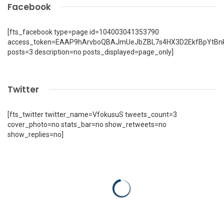
Facebook
[fts_facebook type=page id=104003041353790
access_token=EAAP9hArvboQBAJmUeJbZBL7s4HX3D2EkfBpYtBn
posts=3 description=no posts_displayed=page_only]
Twitter
[fts_twitter twitter_name=VfokusuS tweets_count=3
cover_photo=no stats_bar=no show_retweets=no
show_replies=no]