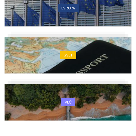
EVROPA
SVET
VEČ