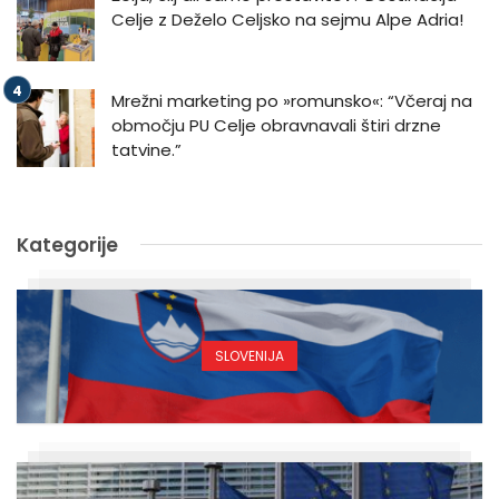
Celje z Deželo Celjsko na sejmu Alpe Adria!
Mrežni marketing po »romunsko«: “Včeraj na
območju PU Celje obravnavali štiri drzne
tatvine.”
Kategorije
SLOVENIJA