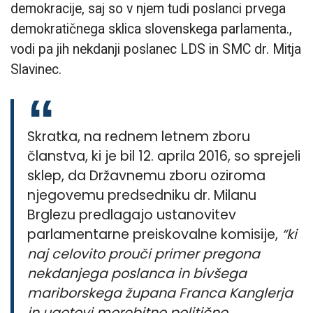
demokracije, saj so v njem tudi poslanci prvega
demokratičnega sklica slovenskega parlamenta.,
vodi pa jih nekdanji poslanec LDS in SMC dr. Mitja
Slavinec.
Skratka, na rednem letnem zboru
članstva, ki je bil 12. aprila 2016, so sprejeli
sklep, da Državnemu zboru oziroma
njegovemu predsedniku dr. Milanu
Brglezu predlagajo ustanovitev
parlamentarne preiskovalne komisije,
“ki
naj celovito prouči primer pregona
nekdanjega poslanca in bivšega
mariborskega župana Franca Kanglerja
in ugotovi morebitno politično