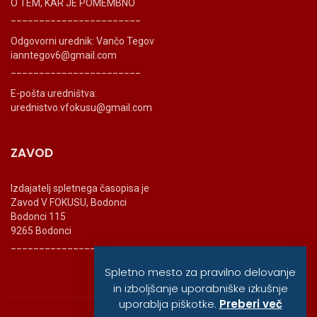
O TEM, KAR JE POMEMBNO
_______________________
Odgovorni urednik: Vančo Tegov
ianntegov6@gmail.com
_______________________
E-pošta uredništva:
urednistvo.vfokusu@gmail.com
ZAVOD
Izdajatelj spletnega časopisa je
Zavod V FOKUSU, Bodonci
Bodonci 115
9265 Bodonci
_______________________
Spletno mesto za pravilno delovanje
in izboljšanje uporabniške izkušnje
uporablja piškotke.
Preberi več