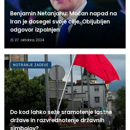
Benjamin Netanjahu: Močan napad na
Iran je dosegel svoje cilje. Obljubljen
odgovor izpolnjen
27. oktobra, 2024
NOTRANJE ZADEVE
Do kod lahko seže sramotenje lastne
države in razvrednotenje državnih
simbolov?