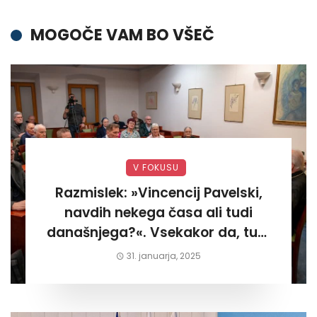
MOGOČE VAM BO VŠEČ
V FOKUSU
Razmislek: »Vincencij Pavelski,
navdih nekega časa ali tudi
današnjega?«. Vsekakor da, tudi
današnjega«
31. januarja, 2025