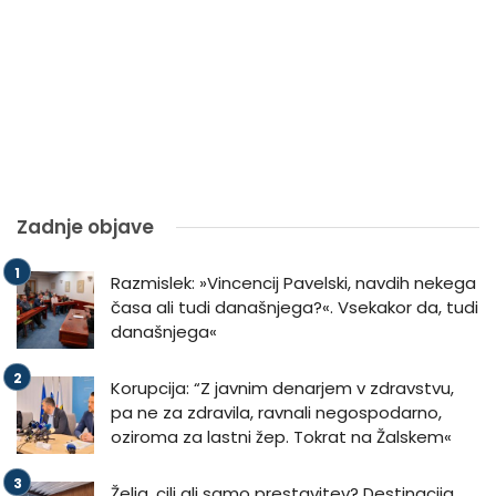
Zadnje objave
Razmislek: »Vincencij Pavelski, navdih nekega
časa ali tudi današnjega?«. Vsekakor da, tudi
današnjega«
Korupcija: “Z javnim denarjem v zdravstvu,
pa ne za zdravila, ravnali negospodarno,
oziroma za lastni žep. Tokrat na Žalskem«
Želja, cilj ali samo prestavitev? Destinacija