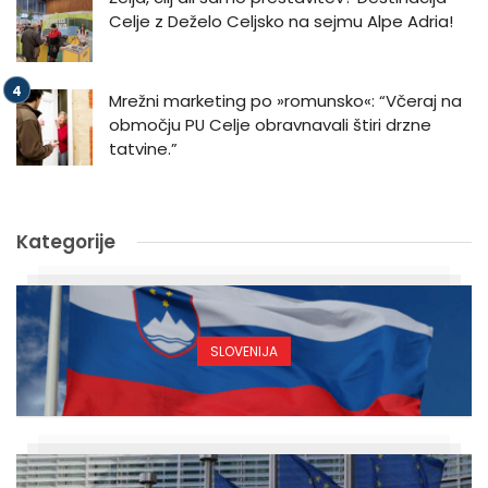
Celje z Deželo Celjsko na sejmu Alpe Adria!
Mrežni marketing po »romunsko«: “Včeraj na
območju PU Celje obravnavali štiri drzne
tatvine.”
Kategorije
SLOVENIJA