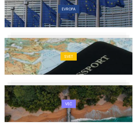
EVROPA
SVET
VEČ