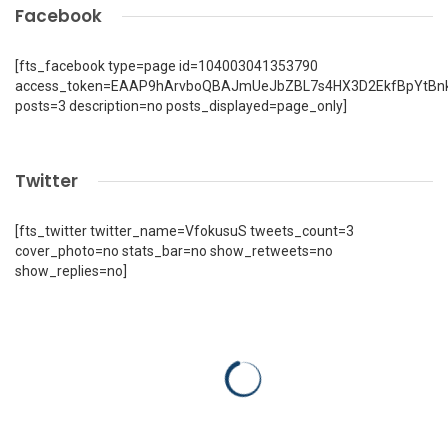
Facebook
[fts_facebook type=page id=104003041353790
access_token=EAAP9hArvboQBAJmUeJbZBL7s4HX3D2EkfBpYtBn
posts=3 description=no posts_displayed=page_only]
Twitter
[fts_twitter twitter_name=VfokusuS tweets_count=3
cover_photo=no stats_bar=no show_retweets=no
show_replies=no]