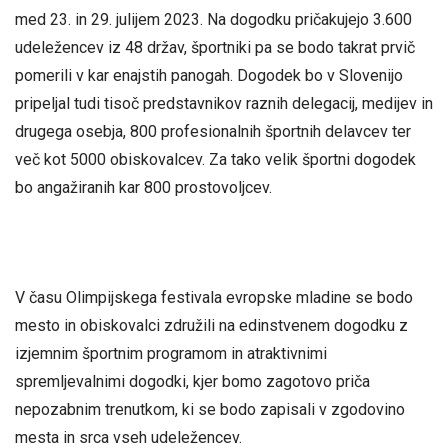
med 23. in 29. julijem 2023. Na dogodku pričakujejo 3.600
udeležencev iz 48 držav, športniki pa se bodo takrat prvič
pomerili v kar enajstih panogah. Dogodek bo v Slovenijo
pripeljal tudi tisoč predstavnikov raznih delegacij, medijev in
drugega osebja, 800 profesionalnih športnih delavcev ter
več kot 5000 obiskovalcev. Za tako velik športni dogodek
bo angažiranih kar 800 prostovoljcev.
V času Olimpijskega festivala evropske mladine se bodo
mesto in obiskovalci združili na edinstvenem dogodku z
izjemnim športnim programom in atraktivnimi
spremljevalnimi dogodki, kjer bomo zagotovo priča
nepozabnim trenutkom, ki se bodo zapisali v zgodovino
mesta in srca vseh udeležencev.