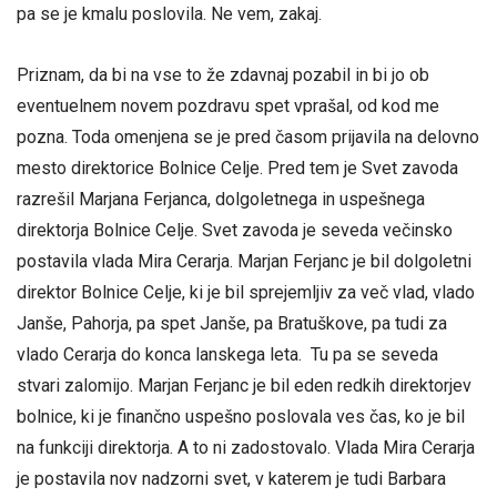
pa se je kmalu poslovila. Ne vem, zakaj.
Priznam, da bi na vse to že zdavnaj pozabil in bi jo ob
eventuelnem novem pozdravu spet vprašal, od kod me
pozna. Toda omenjena se je pred časom prijavila na delovno
mesto direktorice Bolnice Celje. Pred tem je Svet zavoda
razrešil Marjana Ferjanca, dolgoletnega in uspešnega
direktorja Bolnice Celje. Svet zavoda je seveda večinsko
postavila vlada Mira Cerarja. Marjan Ferjanc je bil dolgoletni
direktor Bolnice Celje, ki je bil sprejemljiv za več vlad, vlado
Janše, Pahorja, pa spet Janše, pa Bratuškove, pa tudi za
vlado Cerarja do konca lanskega leta. Tu pa se seveda
stvari zalomijo. Marjan Ferjanc je bil eden redkih direktorjev
bolnice, ki je finančno uspešno poslovala ves čas, ko je bil
na funkciji direktorja. A to ni zadostovalo. Vlada Mira Cerarja
je postavila nov nadzorni svet, v katerem je tudi Barbara