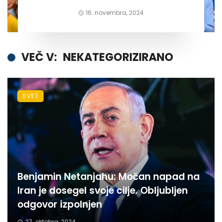
16. novembra, 2024
VEČ V:
NEKATEGORIZIRANO
SVET
Benjamin Netanjahu: Močan napad na
Iran je dosegel svoje cilje. Obljubljen
odgovor izpolnjen
27. oktobra, 2024