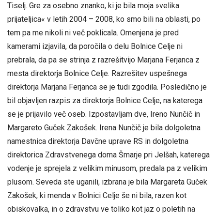
Tiselj. Gre za osebno znanko, ki je bila moja »velika
prijateljica« v letih 2004 – 2008, ko smo bili na oblasti, po
tem pa me nikoli ni več poklicala. Omenjena je pred
kamerami izjavila, da poročila o delu Bolnice Celje ni
prebrala, da pa se strinja z razrešitvijo Marjana Ferjanca z
mesta direktorja Bolnice Celje. Razrešitev uspešnega
direktorja Marjana Ferjanca se je tudi zgodila. Posledično je
bil objavljen razpis za direktorja Bolnice Celje, na katerega
se je prijavilo več oseb. Izpostavljam dve, Ireno Nunčič in
Margareto Guček Zakošek. Irena Nunčič je bila dolgoletna
namestnica direktorja Davčne uprave RS in dolgoletna
direktorica Zdravstvenega doma Šmarje pri Jelšah, katerega
vodenje je sprejela z velikim minusom, predala pa z velikim
plusom. Seveda ste uganili, izbrana je bila Margareta Guček
Zakošek, ki menda v Bolnici Celje še ni bila, razen kot
obiskovalka, in o zdravstvu ve toliko kot jaz o poletih na