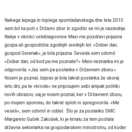
Nekega lepega in toplega spomladanskega dne leta 2015
sem bil na poti v Državni zbor in zgodilo se mi je naslednje.
Nekje v okolici veleblagovnice Maxi me pozdravi prijazna
gospa ali gospodična zgodnjih srednjih let. »Dober dan,
gospod Gorenak«, je bila prijazna. Seveda sem odvrnil:
»Dober dan, od kod pa me poznate?« Meni neznanka mi je
odgovorila: »Jaz sem pa poslanka v Državnem zboru.«
Nisem je poznal, čeprav je bila takrat poslanka že skoraj
leto dni, pa te »krivde« ne pripisujem sebi ampak politiki
novih obrazov, saj je nisem poznal, ker v Državnem zboru,
po mojem spominu, do takrat sploh ni spregovorila. »Me
veseli«, sem odvrnil in odšel. Šlo je za poslanko SMC
Margareto Guček Zakošek, ki je kmalu za tem postala
državna sekretarka na gospodarskem ministrstvu, od koder