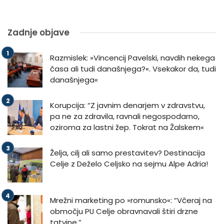
Zadnje objave
Razmislek: »Vincencij Pavelski, navdih nekega
časa ali tudi današnjega?«. Vsekakor da, tudi
današnjega«
Korupcija: “Z javnim denarjem v zdravstvu,
pa ne za zdravila, ravnali negospodarno,
oziroma za lastni žep. Tokrat na Žalskem«
Želja, cilj ali samo prestavitev? Destinacija
Celje z Deželo Celjsko na sejmu Alpe Adria!
Mrežni marketing po »romunsko«: “Včeraj na
območju PU Celje obravnavali štiri drzne
tatvine.”