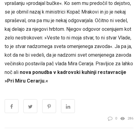
vprašanju »prodajal bučke«. Ko sem mu predočil to dejstvo,
se je obrnil nazaj k ministrici Kopač Mrakovi in jo je nekaj
spraševal, ona pa mu je nekaj odgovarjala. Očitno ni vedel,
kaj delajo za njegovi hrbtom. Njegov odgovor ocenjujem kot
zelo nestrokoven: »Veste to ni moja stvar, to ni stvar Vlade,
to je stvar nadzornega sveta omenjenega zavoda«. Ja pa ja,
kot da ne bi vedeli, da je nadzorni svet omenjenega zavoda
večinsko postavila pač vlada Mira Cerarja. Pravljice za lahko
noč ali
nova ponudba v kadrovski kuhinji restavracije
»Pri Miru Cerarju.«
0
286