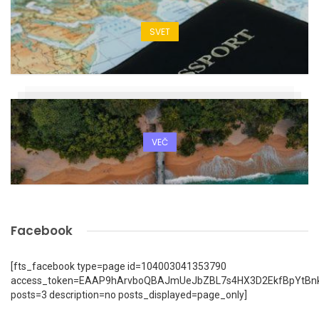
SVET
VEČ
Facebook
[fts_facebook type=page id=104003041353790
access_token=EAAP9hArvboQBAJmUeJbZBL7s4HX3D2EkfBpYtBn
posts=3 description=no posts_displayed=page_only]