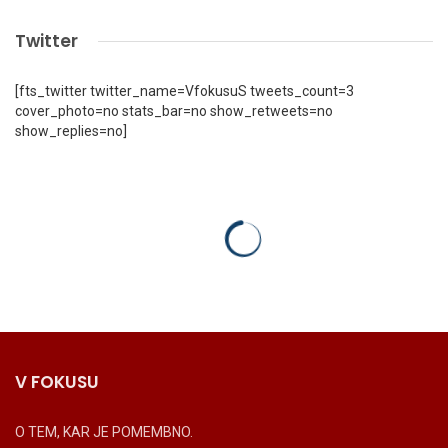
Twitter
[fts_twitter twitter_name=VfokusuS tweets_count=3
cover_photo=no stats_bar=no show_retweets=no
show_replies=no]
V FOKUSU
O TEM, KAR JE POMEMBNO.