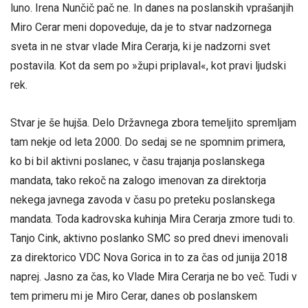
luno. Irena Nunčič pač ne. In danes na poslanskih vprašanjih
Miro Cerar meni dopoveduje, da je to stvar nadzornega
sveta in ne stvar vlade Mira Cerarja, ki je nadzorni svet
postavila. Kot da sem po »župi priplaval«, kot pravi ljudski
rek.
Stvar je še hujša. Delo Državnega zbora temeljito spremljam
tam nekje od leta 2000. Do sedaj se ne spomnim primera,
ko bi bil aktivni poslanec, v času trajanja poslanskega
mandata, tako rekoč na zalogo imenovan za direktorja
nekega javnega zavoda v času po preteku poslanskega
mandata. Toda kadrovska kuhinja Mira Cerarja zmore tudi to.
Tanjo Cink, aktivno poslanko SMC so pred dnevi imenovali
za direktorico VDC Nova Gorica in to za čas od junija 2018
naprej. Jasno za čas, ko Vlade Mira Cerarja ne bo več. Tudi v
tem primeru mi je Miro Cerar, danes ob poslanskem