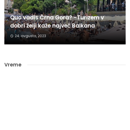
Quo vadis Črna Gora? -Turizem v
dobri želji kaže največ Balkana
24. avgusta, 2023
Vreme