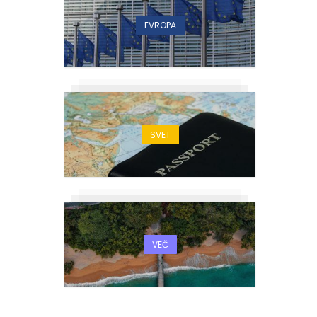
EVROPA
SVET
VEČ