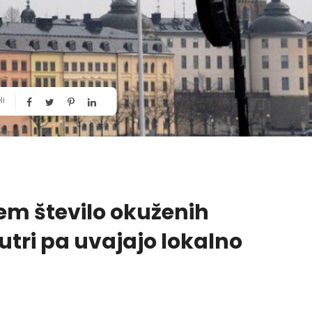
li
em število okuženih
utri pa uvajajo lokalno