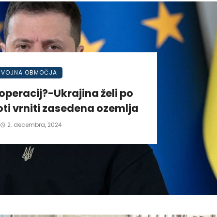
VOJNA OBMOČJA
operacij?-Ukrajina želi po
ti vrniti zasedena ozemlja
2. decembra, 2024