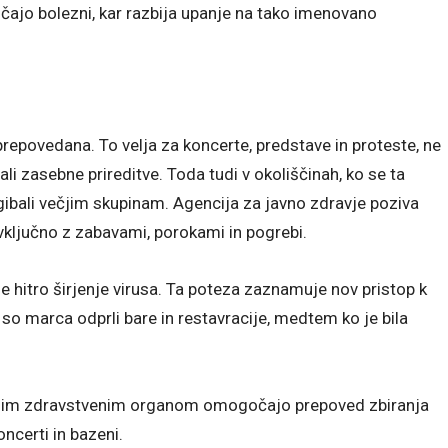
ajo bolezni, kar razbija upanje na tako imenovano
repovedana. To velja za koncerte, predstave in proteste, ne
i zasebne prireditve. Toda tudi v okoliščinah, ko se ta
gibali večjim skupinam. Agencija za javno zdravje poziva
vključno z zabavami, porokami in pogrebi.
ile hitro širjenje virusa. Ta poteza zaznamuje nov pristop k
i so marca odprli bare in restavracije, medtem ko je bila
ionalnim zdravstvenim organom omogočajo prepoved zbiranja
ncerti in bazeni.