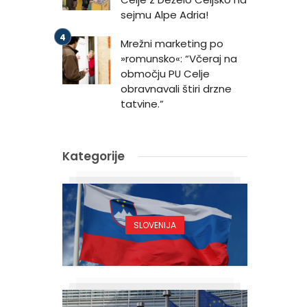
sejmu Alpe Adria!
Mrežni marketing po
»romunsko«: “Včeraj na
območju PU Celje
obravnavali štiri drzne
tatvine.”
Kategorije
SLOVENIJA