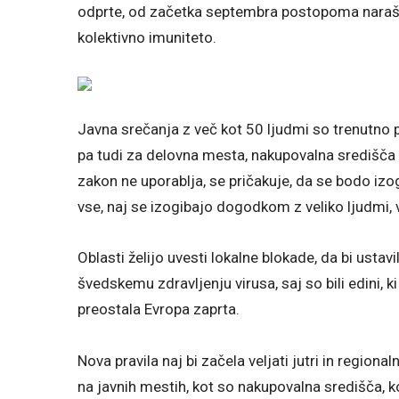
odprte, od začetka septembra postopoma narašč
kolektivno imuniteto.
Javna srečanja z več kot 50 ljudmi so trenutno p
pa tudi za delovna mesta, nakupovalna središča al
zakon ne uporablja, se pričakuje, da se bodo izo
vse, naj se izogibajo dogodkom z veliko ljudmi, 
Oblasti želijo uvesti lokalne blokade, da bi ustav
švedskemu zdravljenju virusa, saj so bili edini, k
preostala Evropa zaprta.
Nova pravila naj bi začela veljati jutri in reg
na javnih mestih, kot so nakupovalna središča, ko