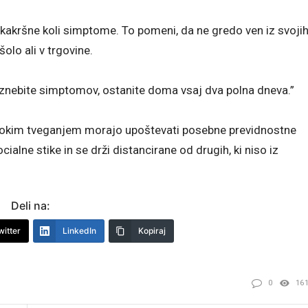
kakršne koli simptome. To pomeni, da ne gredo ven iz svoji
šolo ali v trgovine.
znebite simptomov, ostanite doma vsaj dva polna dneva.”
 z visokim tveganjem morajo upoštevati posebne previdnostne
ialne stike in se drži distancirane od drugih, ki niso iz
Deli na:
witter
LinkedIn
Kopiraj
0
16