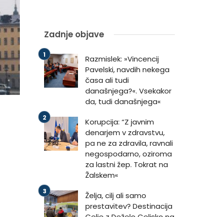
Zadnje objave
Razmislek: »Vincencij
Pavelski, navdih nekega
časa ali tudi
današnjega?«. Vsekakor
da, tudi današnjega«
Korupcija: “Z javnim
denarjem v zdravstvu,
pa ne za zdravila, ravnali
negospodarno, oziroma
za lastni žep. Tokrat na
Žalskem«
Želja, cilj ali samo
prestavitev? Destinacija
Celje z Deželo Celjsko na