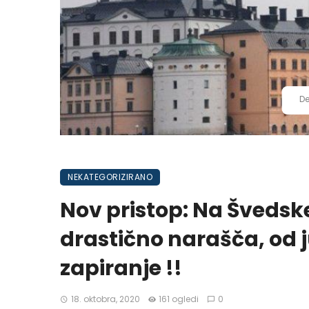
De
NEKATEGORIZIRANO
Nov pristop: Na Švedsk
drastično narašča, od j
zapiranje !!
18. oktobra, 2020
161 ogledi
0