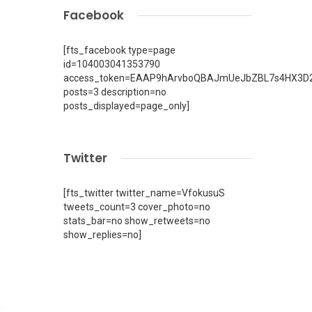
Facebook
h
[fts_facebook type=page
id=104003041353790
access_token=EAAP9hArvboQBAJmUeJbZBL7s4HX3D2
posts=3 description=no
posts_displayed=page_only]
Twitter
[fts_twitter twitter_name=VfokusuS
tweets_count=3 cover_photo=no
stats_bar=no show_retweets=no
show_replies=no]
1