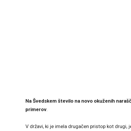
Na Švedskem število na novo okuženih narašča.
primerov
.
V državi, ki je imela drugačen pristop kot drugi, 