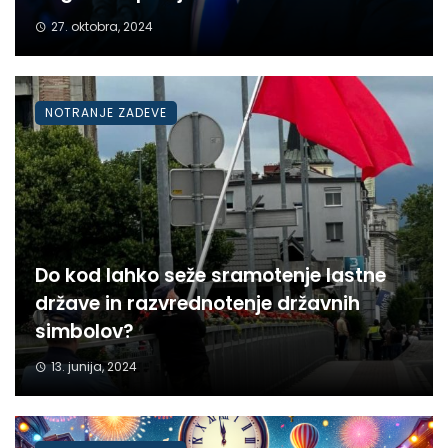
27. oktobra, 2024
NOTRANJE ZADEVE
Do kod lahko seže sramotenje lastne
države in razvrednotenje državnih
simbolov?
13. junija, 2024