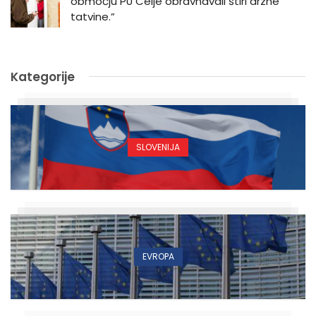
območju PU Celje obravnavali štiri drzne
tatvine.”
Kategorije
SLOVENIJA
EVROPA