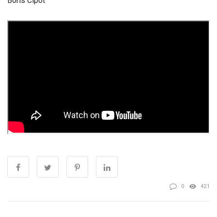
Boris Cipot
0
421