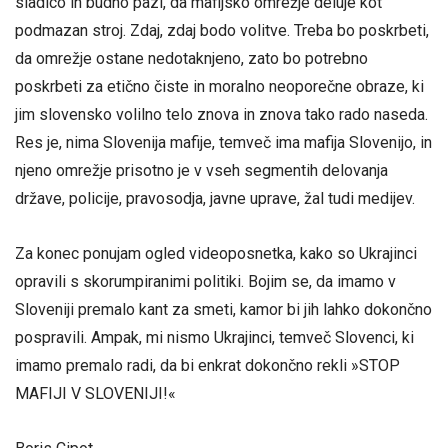
sladico in budno pazi, da mafijsko omrežje deluje kot
podmazan stroj. Zdaj, zdaj bodo volitve. Treba bo poskrbeti,
da omrežje ostane nedotaknjeno, zato bo potrebno
poskrbeti za etično čiste in moralno neoporečne obraze, ki
jim slovensko volilno telo znova in znova tako rado naseda.
Res je, nima Slovenija mafije, temveč ima mafija Slovenijo, in
njeno omrežje prisotno je v vseh segmentih delovanja
države, policije, pravosodja, javne uprave, žal tudi medijev.
Za konec ponujam ogled videoposnetka, kako so Ukrajinci
opravili s skorumpiranimi politiki. Bojim se, da imamo v
Sloveniji premalo kant za smeti, kamor bi jih lahko dokončno
pospravili. Ampak, mi nismo Ukrajinci, temveč Slovenci, ki
imamo premalo radi, da bi enkrat dokončno rekli »STOP
MAFIJI V SLOVENIJI!«