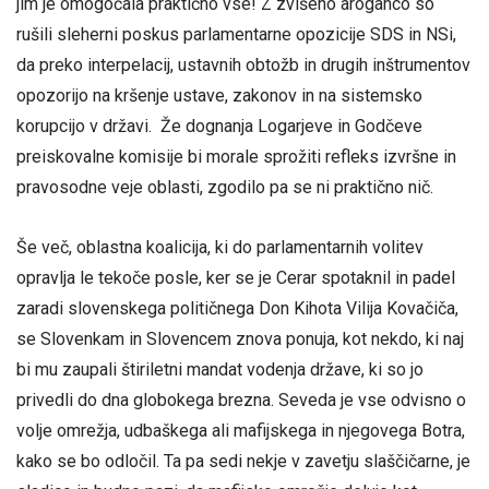
jim je omogočala praktično vse! Z zvišeno aroganco so
rušili sleherni poskus parlamentarne opozicije SDS in NSi,
da preko interpelacij, ustavnih obtožb in drugih inštrumentov
opozorijo na kršenje ustave, zakonov in na sistemsko
korupcijo v državi. Že dognanja Logarjeve in Godčeve
preiskovalne komisije bi morale sprožiti refleks izvršne in
pravosodne veje oblasti, zgodilo pa se ni praktično nič.
Še več, oblastna koalicija, ki do parlamentarnih volitev
opravlja le tekoče posle, ker se je Cerar spotaknil in padel
zaradi slovenskega političnega Don Kihota Vilija Kovačiča,
se Slovenkam in Slovencem znova ponuja, kot nekdo, ki naj
bi mu zaupali štiriletni mandat vodenja države, ki so jo
privedli do dna globokega brezna. Seveda je vse odvisno o
volje omrežja, udbaškega ali mafijskega in njegovega Botra,
kako se bo odločil. Ta pa sedi nekje v zavetju slaščičarne, je