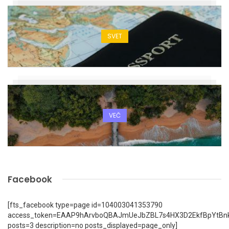
SVET
VEČ
Facebook
[fts_facebook type=page id=104003041353790
access_token=EAAP9hArvboQBAJmUeJbZBL7s4HX3D2EkfBpYtBn
posts=3 description=no posts_displayed=page_only]