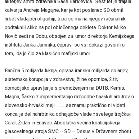
akterjev smrti zdravnika Saše Baričeviča. Šest let je trajala
kalvarija Andreja Magajne, ker je kot poslanec SD obrnil
hrbet vladajoči oligarhiji, ti pa so mu na njegov računalnik
podtaknili sliko na pol oblečenega dekleta. Doktor Milko
Novič sedi na Dobu, obsojen za umor direktorja Kemijskega
inštituta Janka Jamnika, čeprav so vsi dokazi govorili o
tem, da je šlo za klasičen mafijski umor.
Bančna 5 milijarda luknja, oprana iranska milijarda dolarjev,
sistemska korupcija v zdravstvu, žilne opornice, 2.tir,
domačijsko upravljanje s premoženjem na DUTB, Kemis,
Magna, fiasko z implementacijo razsodbe haaških arbitrov o
slovensko-hrvaški meji………..seznamu praktično ni videti
konca, je del nahrbtnika odhajajoče vlade »svetega trojčka«
Cerar, Židan in Erjavec. Absolutna večina koalicijskega
glasovalnega stroja SMC – SD – Desus v Državnem zboru