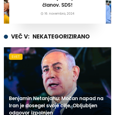
članov. SDS!
16. novembra, 2024
VEČ V:
NEKATEGORIZIRANO
SVET
Benjamin Netanjahu: Močan napad na
Iran je dosegel svoje cilje. Obljubljen
odgovor izpolnjen