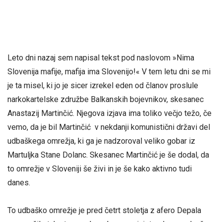
Leto dni nazaj sem napisal tekst pod naslovom »Nima
Slovenija mafije, mafija ima Slovenijo!« V tem letu dni se mi
je ta misel, ki jo je sicer izrekel eden od članov proslule
narkokartelske združbe Balkanskih bojevnikov, skesanec
Anastazij Martinčić. Njegova izjava ima toliko večjo težo, če
vemo, da je bil Martinčić v nekdanji komunistični državi del
udbaškega omrežja, ki ga je nadzoroval veliko gobar iz
Martuljka Stane Dolanc. Skesanec Martinčić je še dodal, da
to omrežje v Sloveniji še živi in je še kako aktivno tudi
danes.
To udbaško omrežje je pred četrt stoletja z afero Depala