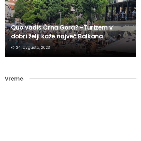
Quo vadis Črna Gora? -Turizem v
dobri želji kaže največ Balkana
24. avgusta, 2023
Vreme