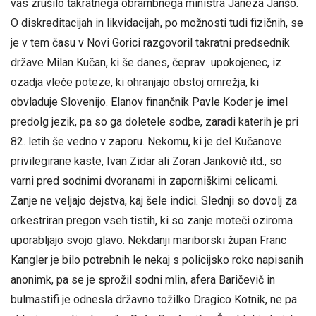
vas zrušilo takratnega obrambnega ministra Janeza Janšo.
O diskreditacijah in likvidacijah, po možnosti tudi fizičnih, se
je v tem času v Novi Gorici razgovoril takratni predsednik
države Milan Kučan, ki še danes, čeprav upokojenec, iz
ozadja vleče poteze, ki ohranjajo obstoj omrežja, ki
obvladuje Slovenijo. Elanov finančnik Pavle Koder je imel
predolg jezik, pa so ga doletele sodbe, zaradi katerih je pri
82. letih še vedno v zaporu. Nekomu, ki je del Kučanove
privilegirane kaste, Ivan Zidar ali Zoran Jankovič itd., so
varni pred sodnimi dvoranami in zaporniškimi celicami.
Zanje ne veljajo dejstva, kaj šele indici. Slednji so dovolj za
orkestriran pregon vseh tistih, ki so zanje moteči oziroma
uporabljajo svojo glavo. Nekdanji mariborski župan Franc
Kangler je bilo potrebnih le nekaj s policijsko roko napisanih
anonimk, pa se je sprožil sodni mlin, afera Baričevič in
bulmastifi je odnesla državno tožilko Dragico Kotnik, ne pa