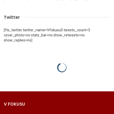
Twitter
[fts_twitter twitter_name=VfokusuS tweets_count=3
cover_photo=no stats_bar=no show_retweets=no
show_replies=no]
V FOKUSU