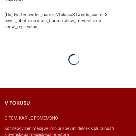
[fts_twitter twitter_name=VfokusuS tweets_count=3
cover_photo=no stats_bar=no show_retweets=no
show_replies=no]
V FOKUSU
O TEM, KAR JE POMEMBNO.
Kot neodvisen medij želimo prispevati delček k pluralnosti
slovenskega medijskega prostora.