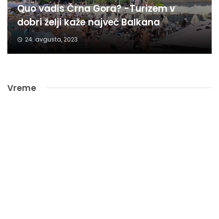
Quo vadis Črna Gora? -Turizem v
dobri želji kaže največ Balkana
24. avgusta, 2023
Vreme