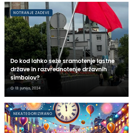
NOTRANJE ZADEVE
Do kod lahko seže sramotenje lastne
države in razvrednotenje državnih
simbolov?
13. junija, 2024
NEKATEGORIZIRANO