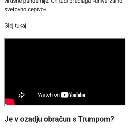
virusne pandemije. On tudi predlaga »univerzalno
svetovno cepivo«.
Glej tukaj!
Je v ozadju obračun s Trumpom?