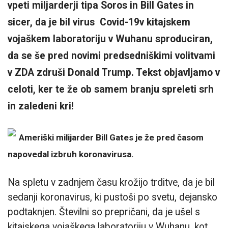
vpeti miljarderji tipa Soros in Bill Gates in
sicer, da je bil virus Covid-19v kitajskem
vojaškem laboratoriju v Wuhanu sproduciran,
da se še pred novimi predsedniškimi volitvami
v ZDA zdruši Donald Trump. Tekst objavljamo v
celoti, ker te že ob samem branju spreleti srh
in zaledeni kri!
Ameriški milijarder Bill Gates je že pred časom
napovedal izbruh koronavirusa.
Na spletu v zadnjem času krožijo trditve, da je bil
sedanji koronavirus, ki pustoši po svetu, dejansko
podtaknjen. Številni so prepričani, da je ušel s
kitajskega vojaškega laboratoriju v Wuhanu, kot