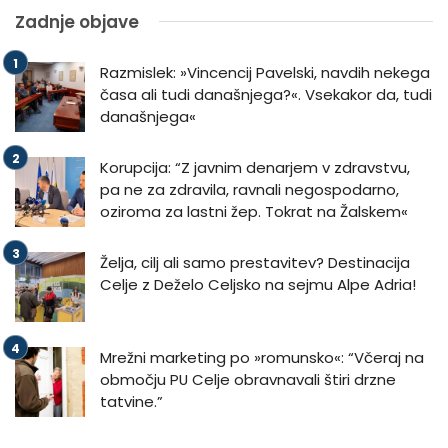
Zadnje objave
Razmislek: »Vincencij Pavelski, navdih nekega
časa ali tudi današnjega?«. Vsekakor da, tudi
današnjega«
Korupcija: “Z javnim denarjem v zdravstvu,
pa ne za zdravila, ravnali negospodarno,
oziroma za lastni žep. Tokrat na Žalskem«
Želja, cilj ali samo prestavitev? Destinacija
Celje z Deželo Celjsko na sejmu Alpe Adria!
Mrežni marketing po »romunsko«: “Včeraj na
območju PU Celje obravnavali štiri drzne
tatvine.”