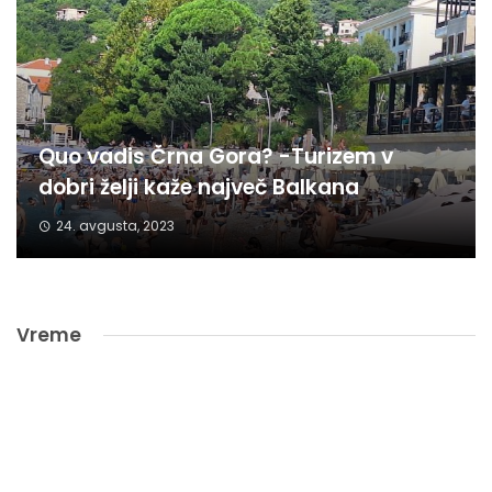
Quo vadis Črna Gora? -Turizem v
dobri želji kaže največ Balkana
24. avgusta, 2023
Vreme