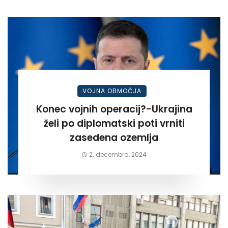
VOJNA OBMOČJA
Konec vojnih operacij?-Ukrajina
želi po diplomatski poti vrniti
zasedena ozemlja
2. decembra, 2024