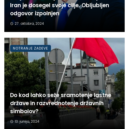
Iran je dosegel svoje cilje. Obljubljen
odgovor izpolnjen
27. oktobra, 2024
NOTRANJE ZADEVE
Do kod lahko seže sramotenje lastne
države in razvrednotenje državnih
simbolov?
13. junija, 2024