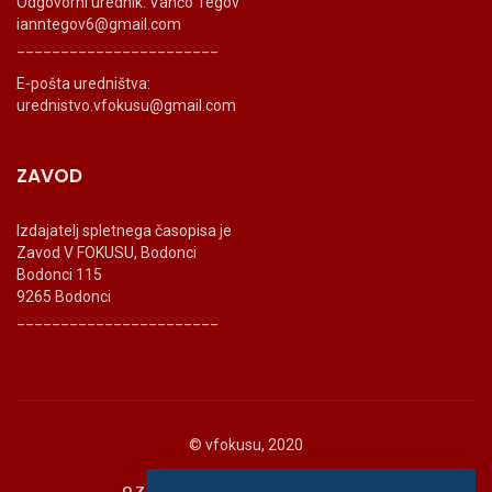
Odgovorni urednik: Vančo Tegov
ianntegov6@gmail.com
_______________________
E-pošta uredništva:
urednistvo.vfokusu@gmail.com
ZAVOD
Izdajatelj spletnega časopisa je
Zavod V FOKUSU, Bodonci
Bodonci 115
9265 Bodonci
_______________________
© vfokusu, 2020
O ZAVODU
POLITIKA ZASEBNOSTI