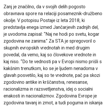
Zanj je značilno, da v svojih delih pogosto
obravnava spore na relaciji posameznik-družbeno
okolje. V potopisu Postaje iz leta 2018, ki
predstavlja enega izmed Jančarjevih zadnjih del,
je uvodoma zapisal: “Naj ne hodi po svetu, kogar
zgodovina ne zanima.” Za STA je spregovoril o
skupnih evropskih vrednotah in med drugim
povedal, da vemo, kaj so človekove vrednote in
kaj niso. “Do te vednosti pa v Evropi nismo prišli s
kakšnim trenutkom, ko se je ljudem nenadoma v
glavah posvetilo, kaj so te vrednote, pač pa skozi
zgodovino antike in krščanstva, renesanse,
racionalizma in razsvetljenstva, idej o socialni
enakosti in nacionalizmov. Zgodovina Evrope je
zgodovina tavanj in zmot, a tudi poguma in iskanja