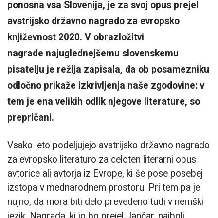
ponosna vsa Slovenija, je za svoj opus prejel
avstrijsko državno nagrado za evropsko
književnost 2020. V obrazložitvi
nagrade najuglednejšemu slovenskemu
pisatelju je režija zapisala, da ob posamezniku
odločno prikaže izkrivljenja naše zgodovine: v
tem je ena velikih odlik njegove literature, so
prepričani.
Vsako leto podeljujejo avstrijsko državno nagrado
za evropsko literaturo za celoten literarni opus
avtorice ali avtorja iz Evrope, ki še pose posebej
izstopa v mednarodnem prostoru. Pri tem pa je
nujno, da mora biti delo prevedeno tudi v nemški
jezik. Nagrada, ki jo bo prejel Jančar, najbolj