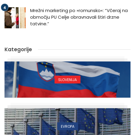
Mrežni marketing po »romunsko«: “Včeraj na
območju PU Celje obravnavali štiri drzne
tatvine.”
Kategorije
SLOVENIJA
EVROPA