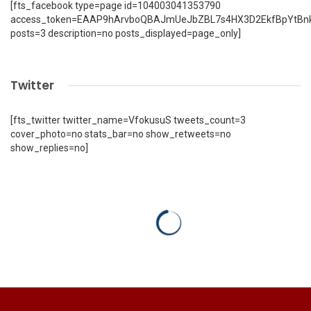
[fts_facebook type=page id=104003041353790
access_token=EAAP9hArvboQBAJmUeJbZBL7s4HX3D2EkfBpYtBn
posts=3 description=no posts_displayed=page_only]
Twitter
[fts_twitter twitter_name=VfokusuS tweets_count=3
cover_photo=no stats_bar=no show_retweets=no
show_replies=no]