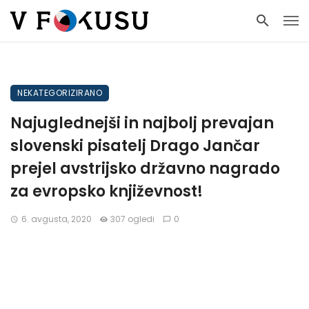
NEKATEGORIZIRANO
Najuglednejši in najbolj prevajan
slovenski pisatelj Drago Jančar
prejel avstrijsko državno nagrado
za evropsko književnost!
6. avgusta, 2020
307 ogledi
0