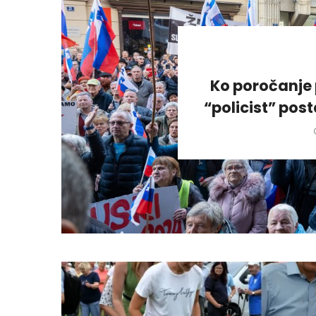
Ko poročanje 
“policist” pos