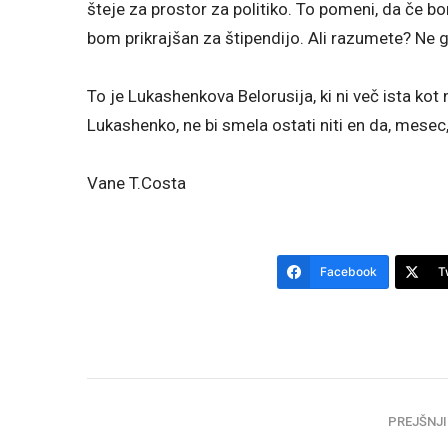
šteje za prostor za politiko. To pomeni, da če 
bom prikrajšan za štipendijo. Ali razumete? Ne gr
To je Lukashenkova Belorusija, ki ni več ista kot 
Lukashenko, ne bi smela ostati niti en da, mesec,
Vane T.Costa
Facebook
T
PREJŠNJI