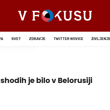
PA
SVET
ZDRAVJE
TWITTER NOVICE
ŽIVLJENJ
li
hodih je bilo v Belorusiji