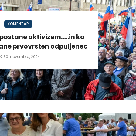
KOMENTAR
postane aktivizem.….in ko
tane prvovrsten odpuljenec
30. novembra, 2024