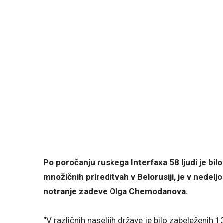
Po poročanju ruskega Interfaxa 58 ljudi je bil
množičnih prireditvah v Belorusiji, je v nedel
notranje zadeve Olga Chemodanova.
“V različnih naseljih države je bilo zabeleženih 