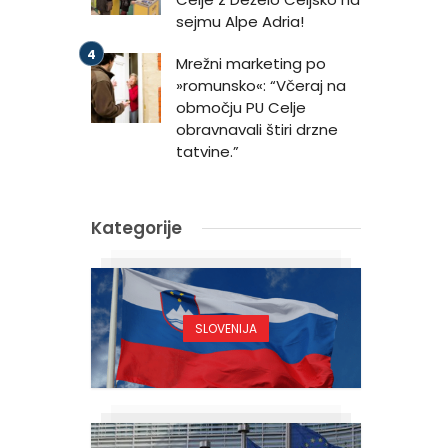
sejmu Alpe Adria!
Mrežni marketing po
»romunsko«: “Včeraj na
območju PU Celje
obravnavali štiri drzne
tatvine.”
Kategorije
SLOVENIJA