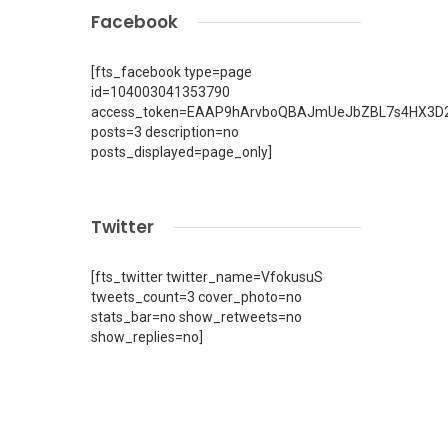
Facebook
[fts_facebook type=page
id=104003041353790
access_token=EAAP9hArvboQBAJmUeJbZBL7s4HX3D2
posts=3 description=no
posts_displayed=page_only]
Twitter
[fts_twitter twitter_name=VfokusuS
tweets_count=3 cover_photo=no
stats_bar=no show_retweets=no
show_replies=no]