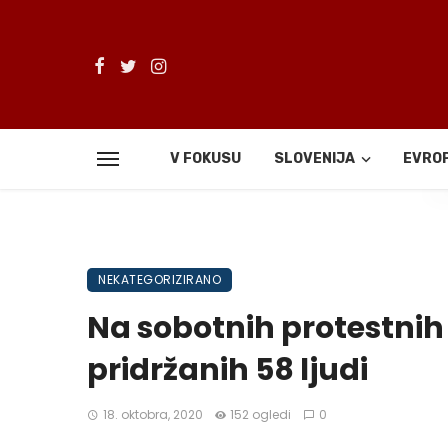
V FOKUSU
SLOVENIJA
EVRO
De
NEKATEGORIZIRANO
Na sobotnih protestnih s
pridržanih 58 ljudi
18. oktobra, 2020
152 ogledi
0