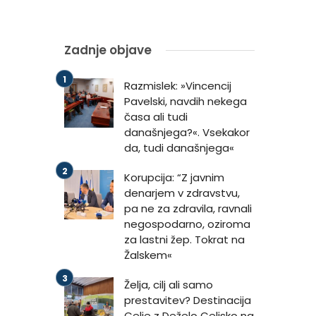
Zadnje objave
Razmislek: »Vincencij
Pavelski, navdih nekega
časa ali tudi
današnjega?«. Vsekakor
da, tudi današnjega«
Korupcija: “Z javnim
denarjem v zdravstvu,
pa ne za zdravila, ravnali
negospodarno, oziroma
za lastni žep. Tokrat na
Žalskem«
Želja, cilj ali samo
prestavitev? Destinacija
Celje z Deželo Celjsko na