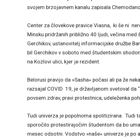
svojem brzojavnem kanalu zapisala Chemodano
Center za človekove pravice Viasna, ki še ni nereg
Minsku pridržanih približno 40 ljudi, večina med
Gerchikov, ustanovitelj informacijske družbe Bam
bil Gerchikov v soboto med študentskim shodom 
na Kozlovi ulici, kjer je rezident.
Belorusi pravijo da »Sasha« počasi ali pa že neka
razsajal COVID 19, je državljanom svetoval da “
povsem zdrav, pravi protestnica, udeleženka po
Tudi univerza je popolnoma spolitizirana. Tudi 
sporočilo protestirajočim študentom da bo umakni
mesec odsotni. Vodstvo »naše« univerze je po a