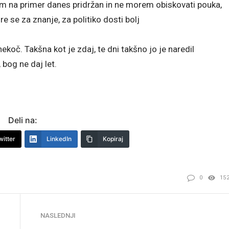
bom na primer danes pridržan in ne morem obiskovati pouka,
e se za znanje, za politiko dosti bolj
nekoč. Takšna kot je zdaj, te dni takšno jo je naredil
 bog ne daj let.
Deli na:
witter
LinkedIn
Kopiraj
0
15
NASLEDNJI