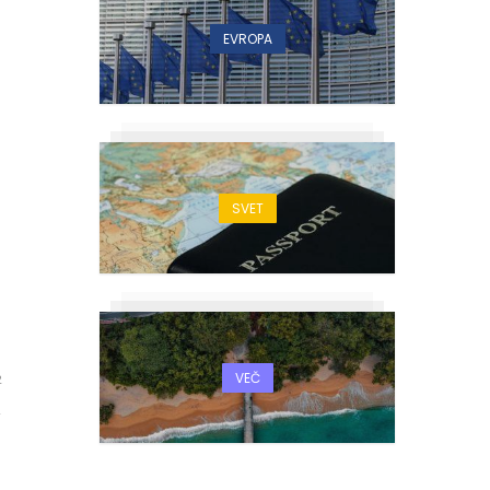
EVROPA
SVET
VEČ
2