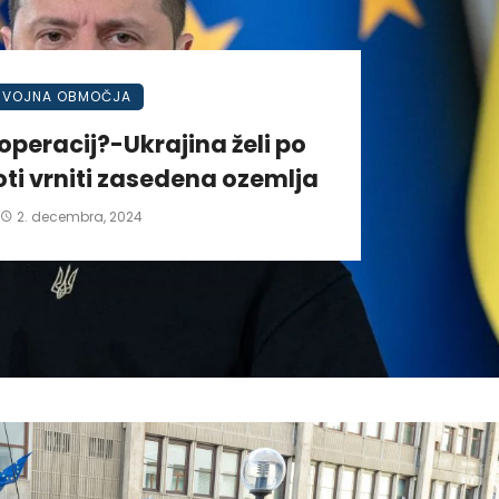
VOJNA OBMOČJA
operacij?-Ukrajina želi po
ti vrniti zasedena ozemlja
2. decembra, 2024