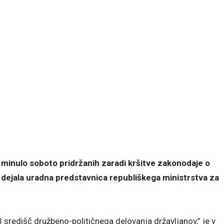
o minulo soboto pridržanih zaradi kršitve zakonodaje o
jo dejala uradna predstavnica republiškega ministrstva za
13 središč družbeno-političnega delovanja državljanov,” je v