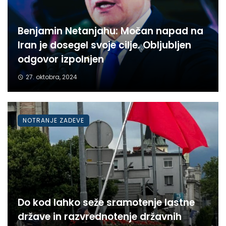
Benjamin Netanjahu: Močan napad na
Iran je dosegel svoje cilje. Obljubljen
odgovor izpolnjen
27. oktobra, 2024
NOTRANJE ZADEVE
Do kod lahko seže sramotenje lastne
države in razvrednotenje državnih