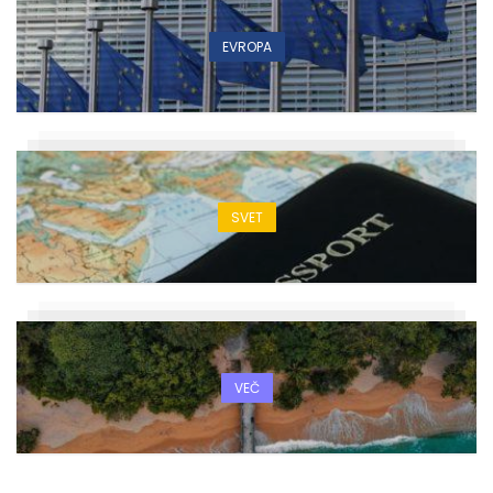
EVROPA
SVET
VEČ