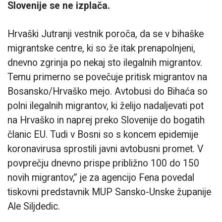
Slovenije se ne izplača.
Hrvaški Jutranji vestnik poroča, da se v bihaške
migrantske centre, ki so že itak prenapolnjeni,
dnevno zgrinja po nekaj sto ilegalnih migrantov.
Temu primerno se povečuje pritisk migrantov na
Bosansko/Hrvaško mejo. Avtobusi do Bihaća so
polni ilegalnih migrantov, ki želijo nadaljevati pot
na Hrvaško in naprej preko Slovenije do bogatih
članic EU. Tudi v Bosni so s koncem epidemije
koronavirusa sprostili javni avtobusni promet. V
povprečju dnevno prispe približno 100 do 150
novih migrantov,” je za agencijo Fena povedal
tiskovni predstavnik MUP Sansko-Unske županije
Ale Siljdedic.