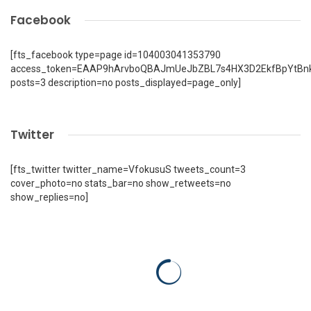
Facebook
[fts_facebook type=page id=104003041353790
access_token=EAAP9hArvboQBAJmUeJbZBL7s4HX3D2EkfBpYtBn
posts=3 description=no posts_displayed=page_only]
Twitter
[fts_twitter twitter_name=VfokusuS tweets_count=3
cover_photo=no stats_bar=no show_retweets=no
show_replies=no]