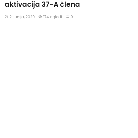
aktivacija 37-A člena
2. junija, 2020
174 ogledi
0