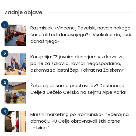
Zadnje objave
Razmislek: »Vincencij Pavelski, navdih nekega
časa ali tudi današnjega?«. Vsekakor da, tudi
današnjega«
Korupcija: “Z javnim denarjem v zdravstvu,
pa ne za zdravila, ravnali negospodarno,
oziroma za lastni žep. Tokrat na Žalskem«
Želja, cilj ali samo prestavitev? Destinacija
Celje z Deželo Celjsko na sejmu Alpe Adria!
Mrežni marketing po »romunsko«: “Včeraj na
območju PU Celje obravnavali štiri drzne
tatvine.”