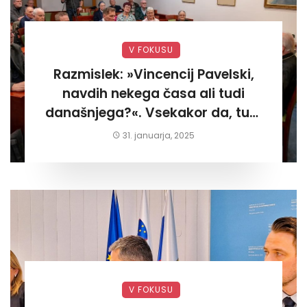
V FOKUSU
Razmislek: »Vincencij Pavelski,
navdih nekega časa ali tudi
današnjega?«. Vsekakor da, tudi
današnjega«
31. januarja, 2025
V FOKUSU