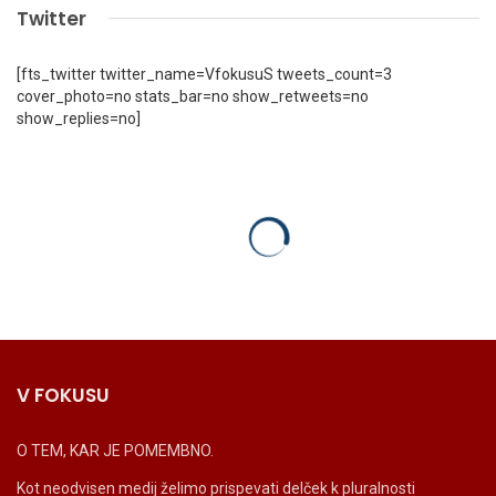
Twitter
[fts_twitter twitter_name=VfokusuS tweets_count=3
cover_photo=no stats_bar=no show_retweets=no
show_replies=no]
V FOKUSU
O TEM, KAR JE POMEMBNO.
Kot neodvisen medij želimo prispevati delček k pluralnosti