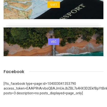
SVET
VEČ
Facebook
[fts_facebook type=page id=104003041353790
access_token=EAAP9hArvboQBAJmUeJbZBL7s4HX3D2EkfBpYtBn
posts=3 description=no posts_displayed=page_only]