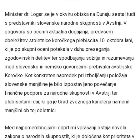
Minister dr. Logar se je v okviru obiska na Dunaju sestal tudi
s predstavniki slovenske narodne skupnosti v Avstriji. V
pogovoru so ocenili aktualna dogajanja, predvsem
obeležitev stoletnice koroškega plebiscita 10. oktobra lani,
ki je po skupni oceni potekala v duhu preseganja
zgodovinskih delitev ter spodbujanja sožitja in razumevanja
med slovensko in nemško govorečimi prebivalci avstrijske
Koroške. Kot konkreten napredek pri izboljšanju položaja
slovenske manjšine je bilo izpostavljeno povečanje
finančne podpore za narodne skupnosti v Avstriji ter
plebiscitarni dar, ki ga je Urad zveznega kanclerja namenil
manjšini ob tej obletnici.
Med najpomembnejšimi odprtimi vprašanji ostaja novela
zakona o narodnih skupnostih, ki je določena kot prioriteta v