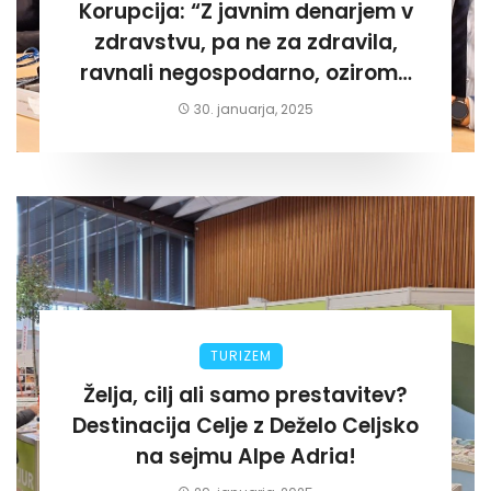
Korupcija: “Z javnim denarjem v
zdravstvu, pa ne za zdravila,
ravnali negospodarno, oziroma
za lastni žep. Tokrat na Žalskem«
30. januarja, 2025
TURIZEM
Želja, cilj ali samo prestavitev?
Destinacija Celje z Deželo Celjsko
na sejmu Alpe Adria!