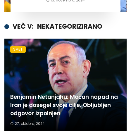
16. novembra, 2024
VEČ V:
NEKATEGORIZIRANO
SVET
Benjamin Netanjahu: Močan napad na
Iran je dosegel svoje cilje. Obljubljen
odgovor izpolnjen
27. oktobra, 2024