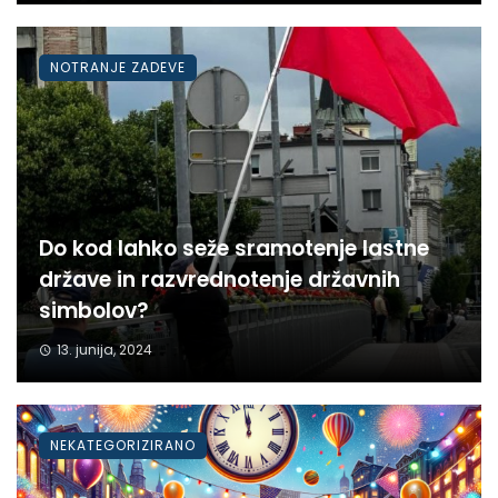
NOTRANJE ZADEVE
Do kod lahko seže sramotenje lastne
države in razvrednotenje državnih
simbolov?
13. junija, 2024
NEKATEGORIZIRANO