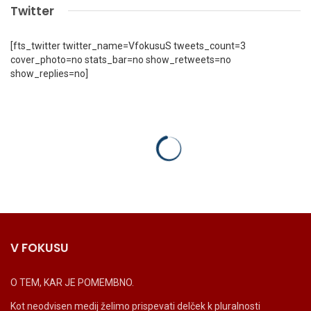
Twitter
[fts_twitter twitter_name=VfokusuS tweets_count=3
cover_photo=no stats_bar=no show_retweets=no
show_replies=no]
V FOKUSU
O TEM, KAR JE POMEMBNO.
Kot neodvisen medij želimo prispevati delček k pluralnosti