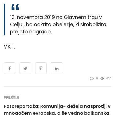
13. novembra 2019 na Glavnem trgu v
Celju , bo odkrito obeležje, ki simbolizira
prejeto nagrado.
V.K.T.
0
638
PREJŠNJI
Fotoreportaža: Romunija- dežela nasprotij, v
mnogočem evropska, a še vedno balkanska