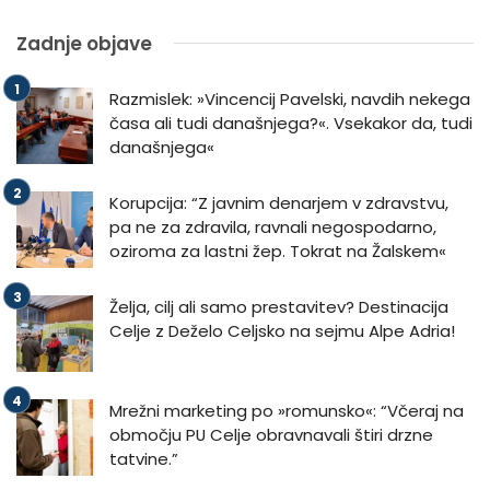
Zadnje objave
Razmislek: »Vincencij Pavelski, navdih nekega
časa ali tudi današnjega?«. Vsekakor da, tudi
današnjega«
Korupcija: “Z javnim denarjem v zdravstvu,
pa ne za zdravila, ravnali negospodarno,
oziroma za lastni žep. Tokrat na Žalskem«
Želja, cilj ali samo prestavitev? Destinacija
Celje z Deželo Celjsko na sejmu Alpe Adria!
Mrežni marketing po »romunsko«: “Včeraj na
območju PU Celje obravnavali štiri drzne
tatvine.”