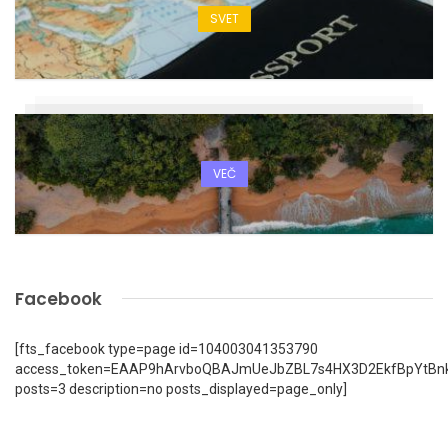
SVET
VEČ
Facebook
[fts_facebook type=page id=104003041353790
access_token=EAAP9hArvboQBAJmUeJbZBL7s4HX3D2EkfBpYtBn
posts=3 description=no posts_displayed=page_only]