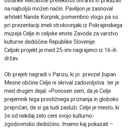
ostanke veličastne preteklosti ohraniti in prikazati
na najboljši možen način. Pavilijon je zasnoval
arhitekt Nande Korpnik, pomembno vlogo pa so
pri prezentaciji imeli strokovnjaki iz Pokrajinskega
muzeja Celje in celjske enote Zavoda za varstvo
kulturne dediščine Republike Slovenije.
Celjski projekt je med 25-imi nagrajenci iz 16-ih
držav.
Ob prejeti nagradi v Parizu, ki jo prevzel župan
Mesne občine Celje ni skrival zadovoljstva ter je
med drugim dejal: »Ponosen sem, da je Celje
prejemnik tega prestižnega priznanja in globoko
prepričan, da si ga tudi zasluži. Celje je mesto, ki
že od nekdaj zelo ceni svojo kulturno-
zgodovinsko dediščino. Imamo kaj pokazati –