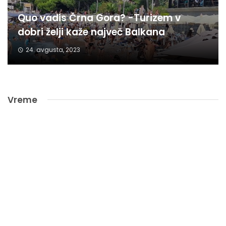
Quo vadis Črna Gora? -Turizem v
dobri želji kaže največ Balkana
24. avgusta, 2023
Vreme