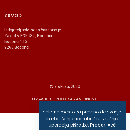
ZAVOD
Izdajatelj spletnega časopisa je
Zavod V FOKUSU, Bodonci
Bodonci 115
9265 Bodonci
_______________________
© vfokusu, 2020
O ZAVODU
POLITIKA ZASEBNOSTI
Spletno mesto za pravilno delovanje
in izboljšanje uporabniške izkušnje
uporablja piškotke.
Preberi več