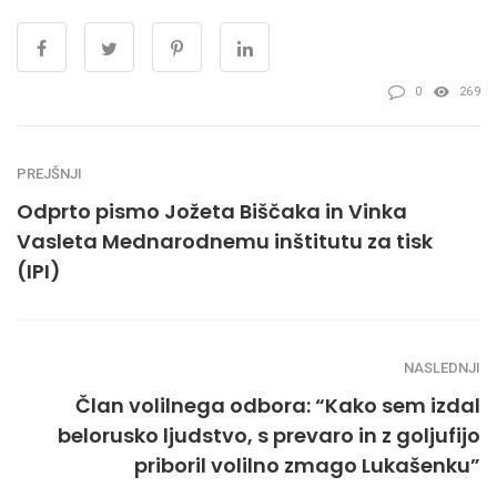
0
269
PREJŠNJI
Odprto pismo Jožeta Biščaka in Vinka
Vasleta Mednarodnemu inštitutu za tisk
(IPI)
NASLEDNJI
Član volilnega odbora: “Kako sem izdal
belorusko ljudstvo, s prevaro in z goljufijo
priboril volilno zmago Lukašenku”