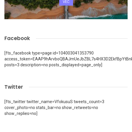
VEČ
Facebook
[fts_facebook type=page id=104003041353790
access_token=EAAP9hArvboQBAJmUeJbZBL7s4HX3D2EkfBpYtBn
posts=3 description=no posts_displayed=page_only]
Twitter
[fts_twitter twitter_name=VfokusuS tweets_count=3
cover_photo=no stats_bar=no show_retweets=no
show_replies=no]