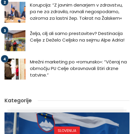
Korupcija: “Z javnim denarjem v zdravstvu,
pa ne za zdravila, ravnali negospodarno,
oziroma za lastni žep. Tokrat na Žalskem«
Želja, cilj ali samo prestavitev? Destinacija
Celje z Deželo Celjsko na sejmu Alpe Adria!
Mrežni marketing po »romunsko«: “Včeraj na
območju PU Celje obravnavali štiri drzne
tatvine.”
Kategorije
SLOVENIJA