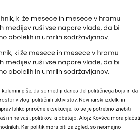
ehnik, ki že mesece in mesece v hramu
h medijev ruši vse napore vlade, da bi
čno obolelih in umrlih sodržavljanov.
i kolumni piše, da so mediji danes del političnega boja in da
tor v vlogi političnih aktivistov. Novinarski izdelki in
aprav lahko priročne eksekucije, ko se je potrebno znebiti
naši in ne vaši, politikov, ki obetajo. Alojz Kovšca mora plačat
hodnikih. Ker politik mora biti za zgled, so neomajno