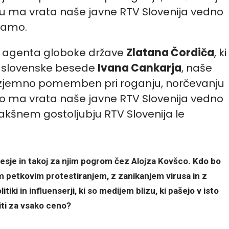
a agenta globoke države
Zlatana Čordiča
, ki
a slovenske besede
Ivana Cankarja
, naše
m izjemno pomemben pri roganju, norčevanju
 so ma vrata naše javne RTV Slovenija vedno
 takšnem gostoljubju RTV Slovenija le
esje in takoj za njim pogrom čez Alojza Kovšco. Kdo bo
nim petkovim protestiranjem, z zanikanjem virusa in z
tiki in influenserji, ki so medijem blizu, ki pašejo v isto
iti za vsako ceno?