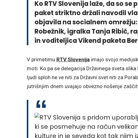
Ko RTV Slovenija laže, da so se
paket striktno držali navodil vla
objavila na socialnem omrežju:
Robežnik, igralka Tanja Ribič, 
in voditeljica Vikend paketa Be
V primetimu
RTV Slovenija
imajo svojo medijsko 
moti. Ko pa se delegacija Državnega sveta slik
ljudi sploh ne ve niti za Državni svet niti za Por
jutrišnjim dnem uvajajo obvezno nošenje zaščit