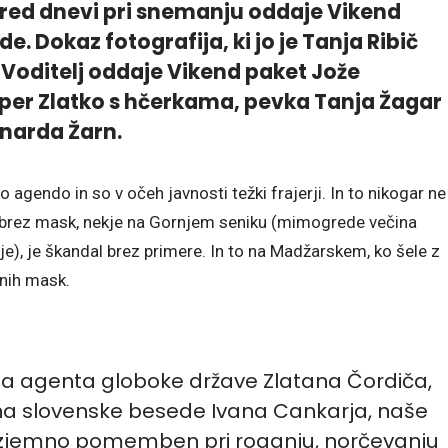
 pred dnevi pri snemanju oddaje Vikend
de. Dokaz fotografija, ki jo je Tanja Ribič
 Voditelj oddaje Vikend paket Jože
raper Zlatko s hčerkama, pevka Tanja Žagar
rnarda Žarn.
agendo in so v očeh javnosti težki frajerji. In to nikogar ne
a brez mask, nekje na Gornjem seniku (mimogrede večina
abje), je škandal brez primere. In to na Madžarskem, ko šele z
nih mask.