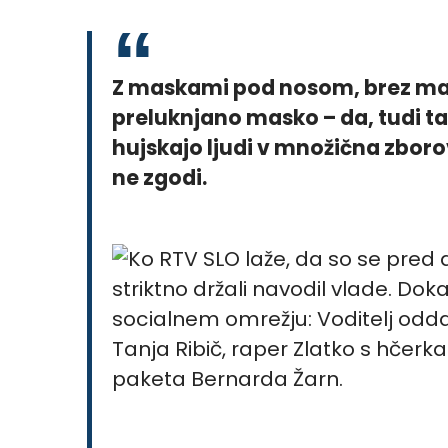
Z maskami pod nosom, brez mask,
preluknjano masko – da, tudi t
hujskajo ljudi v množična zboro
ne zgodi.