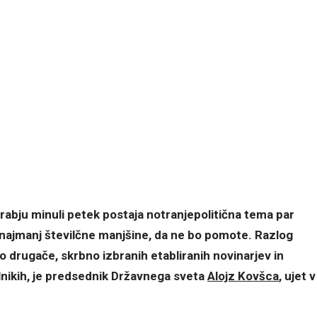
abju minuli petek postaja notranjepolitična tema par
 najmanj številčne manjšine, da ne bo pomote. Razlog
o drugače, skrbno izbranih etabliranih novinarjev in
lnikih, je predsednik Državnega sveta
Alojz Kovšca
, ujet v