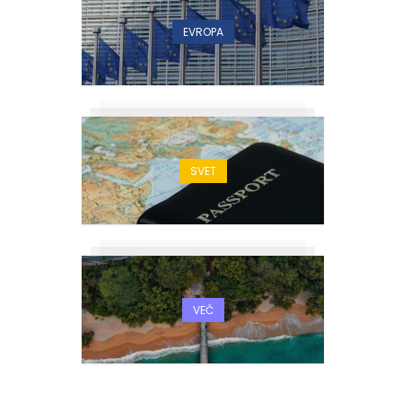
EVROPA
SVET
VEČ