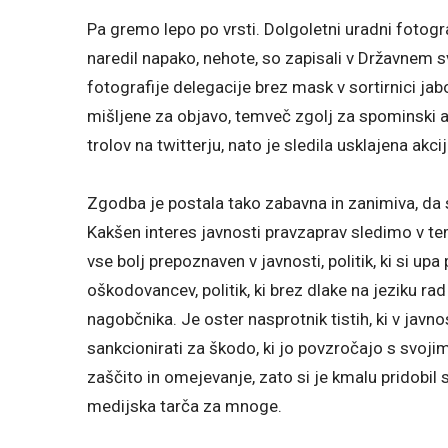
Pa gremo lepo po vrsti. Dolgoletni uradni foto
naredil napako, nehote, so zapisali v Državnem sv
fotografije delegacije brez mask v sortirnici jabo
mišljene za objavo, temveč zgolj za spominski a
trolov na twitterju, nato je sledila usklajena akci
Zgodba je postala tako zabavna in zanimiva, da 
Kakšen interes javnosti pravzaprav sledimo v tem
vse bolj prepoznaven v javnosti, politik, ki si u
oškodovancev, politik, ki brez dlake na jeziku rad
nagobčnika. Je oster nasprotnik tistih, ki v javnos
sankcionirati za škodo, ki jo povzročajo s svo
zaščito in omejevanje, zato si je kmalu pridobil 
medijska tarča za mnoge.