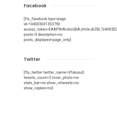
Facebook
[fts_facebook type=page
id=104003041353790
access_token=EAAP9hArvboQBAJmUeJbZBL7s4HX3D2
posts=3 description=no
posts_displayed=page_only]
Twitter
[fts_twitter twitter_name=VfokusuS
tweets_count=3 cover_photo=no
stats_bar=no show_retweets=no
show_replies=no]
i