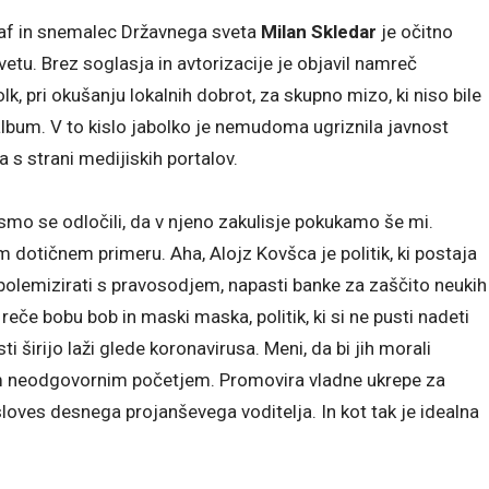
graf in snemalec Državnega sveta
Milan Skledar
je očitno
etu. Brez soglasja in avtorizacije je objavil namreč
lk, pri okušanju lokalnih dobrot, za skupno mizo, ki niso bile
lbum. V to kislo jabolko je nemudoma ugriznila javnost
ja s strani medijiskih portalov.
smo se odločili, da v njeno zakulisje pokukamo še mi.
 dotičnem primeru. Aha, Alojz Kovšca je politik, ki postaja
pa polemizirati s pravosodjem, napasti banke za zaščito neukih
 reče bobu bob in maski maska, politik, ki si ne pusti nadeti
ti širijo laži glede koronavirusa. Meni, da bi jih morali
jim neodgovornim početjem. Promovira vladne ukrepe za
sloves desnega projanševega voditelja. In kot tak je idealna