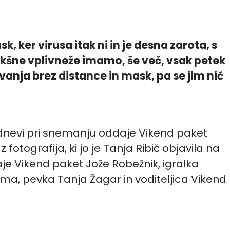
 ker virusa itak ni in je desna zarota, s
akšne vplivneže imamo, še več, vsak petek
vanja brez distance in mask, pa se jim nič