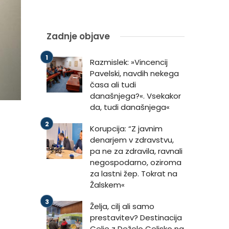
Zadnje objave
Razmislek: »Vincencij
Pavelski, navdih nekega
časa ali tudi
današnjega?«. Vsekakor
da, tudi današnjega«
Korupcija: “Z javnim
denarjem v zdravstvu,
pa ne za zdravila, ravnali
negospodarno, oziroma
za lastni žep. Tokrat na
Žalskem«
Želja, cilj ali samo
prestavitev? Destinacija
Celje z Deželo Celjsko na