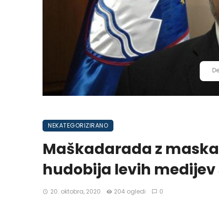
De
NEKATEGORIZIRANO
Maškadarada z maskami
hudobija levih medijev
20. oktobra, 2020
204 ogledi
0