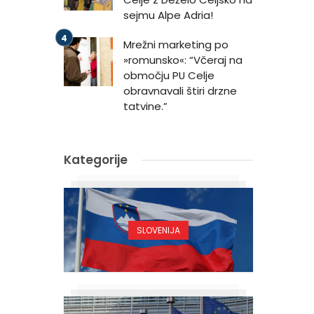
sejmu Alpe Adria!
Mrežni marketing po
»romunsko«: “Včeraj na
območju PU Celje
obravnavali štiri drzne
tatvine.”
Kategorije
SLOVENIJA