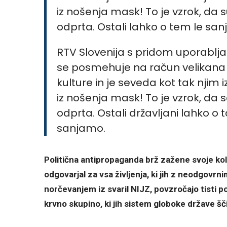
RTV Slovenija s pridom uporablj
se posmehuje na račun velikan
kulture in je seveda kot tak nji
iz nošenja mask! To je vzrok, da
odprta. Ostali državljani lahko o
sanjamo.
Politična antipropaganda brž zažene svoje kol
odgovarjal za vsa življenja, ki jih z neodgovr
norčevanjem iz svaril NIJZ, povzročajo tisti poli
krvno skupino, ki jih sistem globoke države šč