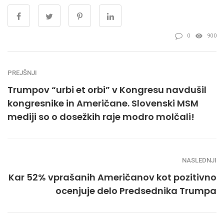
0
900
PREJŠNJI
Trumpov “urbi et orbi” v Kongresu navdušil
kongresnike in Američane. Slovenski MSM
mediji so o dosežkih raje modro molčali!
NASLEDNJI
Kar 52% vprašanih Američanov kot pozitivno
ocenjuje delo Predsednika Trumpa