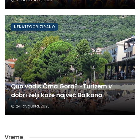
NEKATEGORIZIRANO
Quo vadis Črna Gora? -Turizem v
dobri želji kaže največ Balkana
24. avgusta, 2023
Vreme