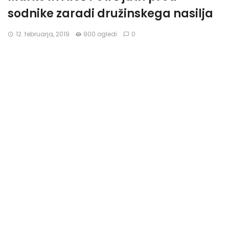
sodnike zaradi družinskega nasilja
12. februarja, 2019
900 ogledi
0