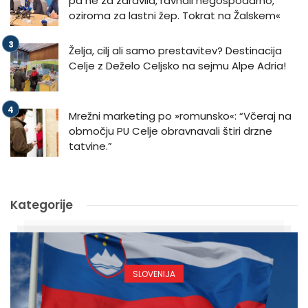
pa ne za zdravila, ravnali negospodarno,
oziroma za lastni žep. Tokrat na Žalskem«
Želja, cilj ali samo prestavitev? Destinacija
Celje z Deželo Celjsko na sejmu Alpe Adria!
Mrežni marketing po »romunsko«: “Včeraj na
območju PU Celje obravnavali štiri drzne
tatvine.”
Kategorije
SLOVENIJA