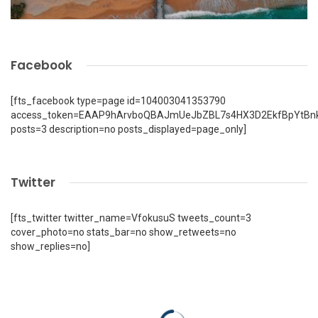
Facebook
[fts_facebook type=page id=104003041353790
access_token=EAAP9hArvboQBAJmUeJbZBL7s4HX3D2EkfBpYtBn
posts=3 description=no posts_displayed=page_only]
Twitter
[fts_twitter twitter_name=VfokusuS tweets_count=3
cover_photo=no stats_bar=no show_retweets=no
show_replies=no]