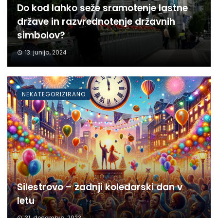
Do kod lahko seže sramotenje lastne
države in razvrednotenje državnih
simbolov?
13. junija, 2024
NEKATEGORIZIRANO
Silestrovo – zadnji koledarski dan v
letu
31. decembra, 2023