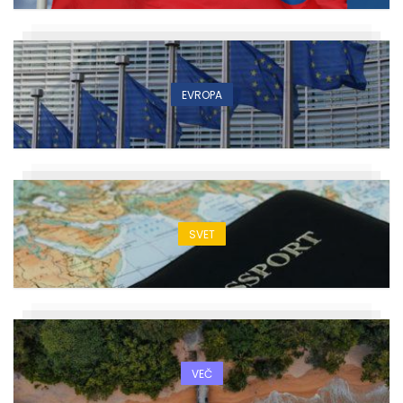
EVROPA
SVET
VEČ