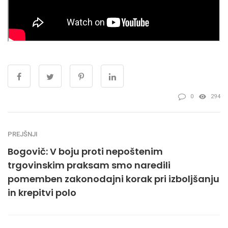
0
294
PREJŠNJI
Bogovič: V boju proti nepoštenim
trgovinskim praksam smo naredili
pomemben zakonodajni korak pri izboljšanju
in krepitvi polo