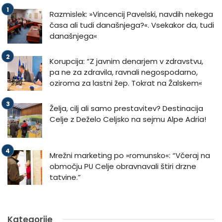
Razmislek: »Vincencij Pavelski, navdih nekega
časa ali tudi današnjega?«. Vsekakor da, tudi
današnjega«
Korupcija: “Z javnim denarjem v zdravstvu,
pa ne za zdravila, ravnali negospodarno,
oziroma za lastni žep. Tokrat na Žalskem«
Želja, cilj ali samo prestavitev? Destinacija
Celje z Deželo Celjsko na sejmu Alpe Adria!
Mrežni marketing po »romunsko«: “Včeraj na
območju PU Celje obravnavali štiri drzne
tatvine.”
Kategorije