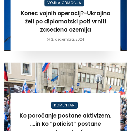
VOJNA OBMOČJA
Konec vojnih operacij?-Ukrajina
želi po diplomatski poti vrniti
zasedena ozemlja
2. decembra, 2024
KOMENTAR
Ko poročanje postane aktivizem.
….in ko “policist” postane