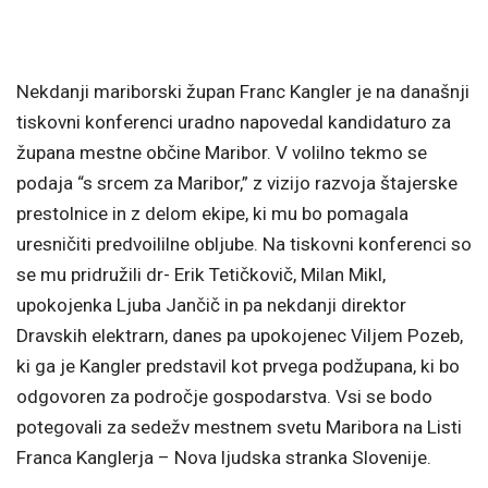
Nekdanji mariborski župan Franc Kangler je na današnji
tiskovni konferenci uradno napovedal kandidaturo za
župana mestne občine Maribor. V volilno tekmo se
podaja “s srcem za Maribor,” z vizijo razvoja štajerske
prestolnice in z delom ekipe, ki mu bo pomagala
uresničiti predvoililne obljube. Na tiskovni konferenci so
se mu pridružili dr- Erik Tetičkovič, Milan Mikl,
upokojenka Ljuba Jančič in pa nekdanji direktor
Dravskih elektrarn, danes pa upokojenec Viljem Pozeb,
ki ga je Kangler predstavil kot prvega podžupana, ki bo
odgovoren za področje gospodarstva. Vsi se bodo
potegovali za sedežv mestnem svetu Maribora na Listi
Franca Kanglerja – Nova ljudska stranka Slovenije.