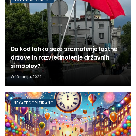
Do kod lahko seže sramotenje lastne
države in razvrednotenje državnih
simbolov?
13. junija, 2024
NEKATEGORIZIRANO