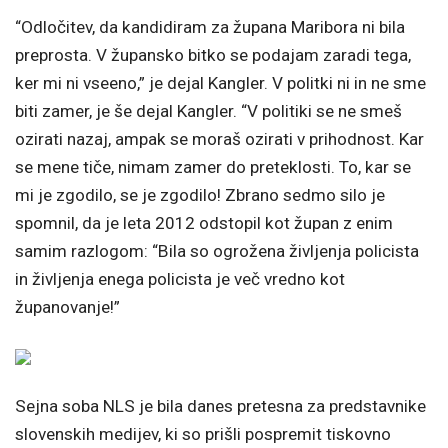
“Odločitev, da kandidiram za župana Maribora ni bila
preprosta. V župansko bitko se podajam zaradi tega,
ker mi ni vseeno,” je dejal Kangler. V politki ni in ne sme
biti zamer, je še dejal Kangler. “V politiki se ne smeš
ozirati nazaj, ampak se moraš ozirati v prihodnost. Kar
se mene tiče, nimam zamer do preteklosti. To, kar se
mi je zgodilo, se je zgodilo! Zbrano sedmo silo je
spomnil, da je leta 2012 odstopil kot župan z enim
samim razlogom: “Bila so ogrožena življenja policista
in življenja enega policista je več vredno kot
županovanje!”
Sejna soba NLS je bila danes pretesna za predstavnike
slovenskih medijev, ki so prišli pospremit tiskovno