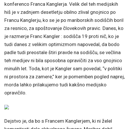
konferenco Franca Kanglerja. Velik del teh medijskih
hiš je v zadnjem desetletju obilno zlival gnojnico po
Francu Kanglerju, ko se je po mariborskih sodiščih boril
za resnico, za spoštovanje človekovih pravic. Danes, ko
je razmerje Franc Kangler : sodišča 19 proti nič, ko je
tudi danes z velikim optimizmom napovedal, da bodo
padle tudi preostale štiri pravde na sodišču, se večlina
teh medijev ni bila sposobna opravičiti za vso gnojnico
minulih let. Toda, kot je Kangler sam povedal, “v politiki
ni prostora za zamere,” ker je pomemben pogled naprej,
morda lahko prilakujemo tudi kakšno medijsko
opravičilo.
Dejstvo je, da bo s Francem Kanglerjem, ki ni želel
komentirati delo aktualnega župana, Maribor dobil