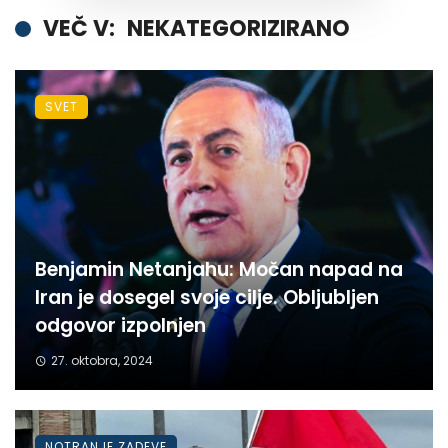
VEČ V:
NEKATEGORIZIRANO
SVET
Benjamin Netanjahu: Močan napad na
Iran je dosegel svoje cilje. Obljubljen
odgovor izpolnjen
27. oktobra, 2024
NOTRANJE ZADEVE