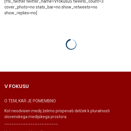
[fts_twitter twitter_name=VfokusuS tweets_count=3
cover_photo=no stats_bar=no show_retweets=no
show_replies=no]
V FOKUSU
O TEM, KAR JE POMEMBNO.
Kot neodvisen medij želimo prispevati delček k pluralnosti
slovenskega medijskega prostora.
_______________________