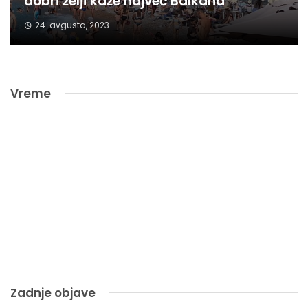
dobri želji kaže največ Balkana
24. avgusta, 2023
Vreme
Zadnje objave