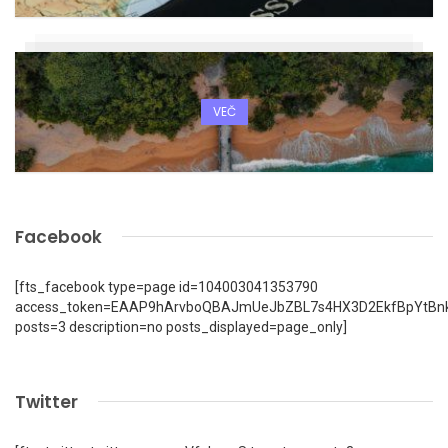
VEČ
Facebook
[fts_facebook type=page id=104003041353790
access_token=EAAP9hArvboQBAJmUeJbZBL7s4HX3D2EkfBpYtBn
posts=3 description=no posts_displayed=page_only]
Twitter